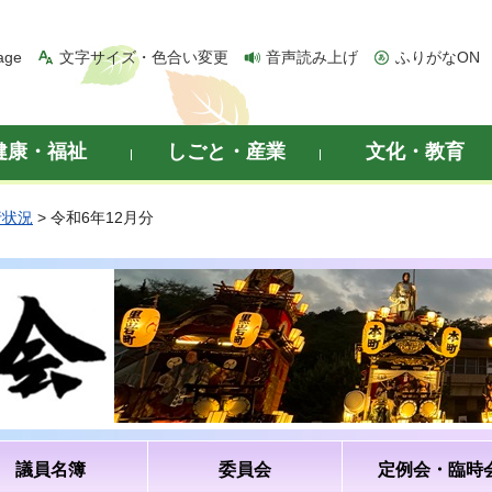
age
文字サイズ・色合い変更
音声読み上げ
ふりがなON
健康・福祉
しごと・産業
文化・教育
行状況
> 令和6年12月分
議員名簿
委員会
定例会・臨時