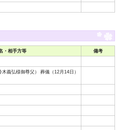
名・相手方等
備考
木義弘様御尊父） 葬儀（12月14日）