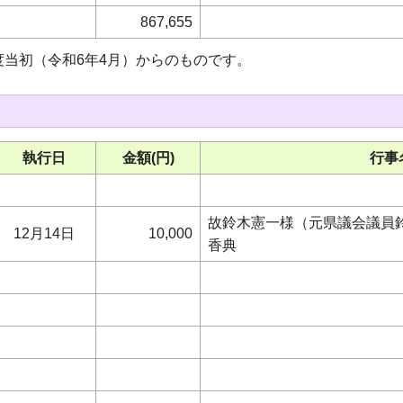
867,655
度当初（令和6年4月）からのものです。
執行日
金額(円)
行事
故鈴木憲一様（元県議会議員鈴
12月14日
10,000
香典