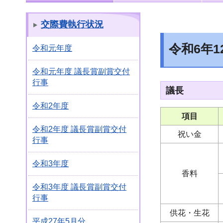
交際費執行状況
令和6年1
令和元年度
令和元年度 議長賞副賞交付
行事
議長
令和2年度
項目
令和2年度 議長賞副賞交付
祝い金
行事
令和3年度
香料
令和3年度 議長賞副賞交付
行事
供花・生花
平成27年5月分