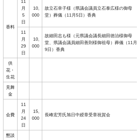
11
月
10,
故立石幸子様（県議会議員立石泰広様の御母
5
000
堂）葬儀（11月5日）香典
日
香料
11
故細田志も様（元県議会議長細田徳治様御母
月
10,
堂、県議会議員細田善則様御祖母）葬儀（11月2
29
000
9日）香典
日
供
花・
生花
見舞
金
11
月
15,
会費
長峰宏芳氏旭日中綬章受章祝賀会
24
000
日
懇談