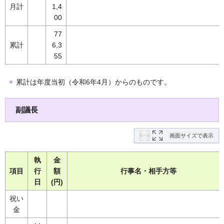
月計
1,4
00
77
累計
6,3
55
累計は年度当初（令和6年4月）からのものです。
副議長
画面サイズで表示
執
金
項目
行
額
行事名・相手方等
日
(円)
祝い
金