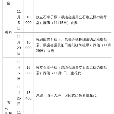
金
11
月
10,
故立石幸子様（県議会議員立石泰広様の御母
5
000
堂）葬儀（11月5日）香典
日
香料
11
故細田志も様（元県議会議長細田徳治様御母
月
10,
堂、県議会議員細田善則様御祖母）葬儀（11月
29
000
29日）香典
日
11
月
16,
故立石幸子様（県議会議員立石泰広様の御母
5
500
堂）葬儀（11月5日）生花代
日
11
月
15,
沖縄「埼玉の塔」追悼式に係る供花代
25
400
供
日
花・
11
生花