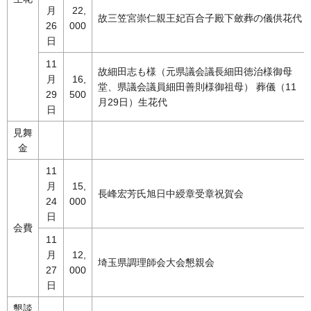
月
22,
故三笠宮崇仁親王妃百合子殿下斂葬の儀供花代
26
000
日
11
故細田志も様（元県議会議長細田徳治様御母
月
16,
堂、県議会議員細田善則様御祖母） 葬儀（11
29
500
月29日）生花代
日
見舞
金
11
月
15,
長峰宏芳氏旭日中綬章受章祝賀会
24
000
日
会費
11
月
12,
埼玉県調理師会大会懇親会
27
000
日
懇談