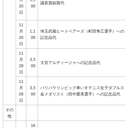
議長賞副賞代
20
00
日
11
月
1,1
埼玉武蔵ヒートベアーズ（町田隼乙選手）への
20
00
記念品代
日
11
月
3,3
大宮アルディージャへの記念品代
28
00
日
11
月
3,3
パリパラリンピック車いすテニス女子ダブルス
28
00
金メダリスト（田中愛美選手）への記念品代
日
その
他
16