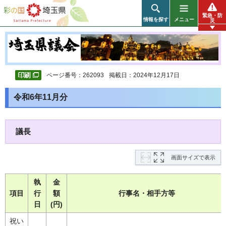
彩の国 埼玉県
緊急・防
情報を探す
メニュー
災
ページ番号：262093
掲載日：2024年12月17日
令和6年11月分
議長
画面サイズで表示
執
金
項目
行
額
行事名・相手方等
日
(円)
祝い