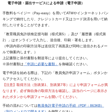
電子申請・届出サービスによる申請（電子申請）
手数料をペイジー（Pay-easy）を用いてATMやインターネットバン
キングで納付したり、クレジットカード又はコード決済を用いて納
付したりすることができます。
「教育職員免許状検定授与願（様式第5）」及び「履歴書（様式第
2）」はオンラインで入力し、送信後、印刷・署名します。
（申請内容の印刷方法等は送信完了画面及び同時に送信されるメー
ルで御案内します。）
上記書類と添付書類を郵送等により提出してください。
※添付書類は
「申請に必要な書類」
を御確認ください。
電子申請を始める際は、下記の「教員免許申請フォーム」ボタンか
らアクセスしてください。
【注意】取得方法（別表第1、別表第7等）により申請フォームが異
なります。必ず御自身の取得方法を確認し、該当のページに表示さ
れたボタンから申請フォームを開いてください。
手続の流れについては
教員免許電子申請の手続（PDF：863KB）
（別ウィンドウで開きます）
を御覧ください。