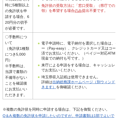
時に5種類以上
免許状の受取方法に「窓口受取」（県庁での
領）を希望する場合
のみ
提出不要です。
の免許状を申
請する場合、6
20円分の切手
が必要です。
〇手数料につ
いて
電子申請時に、電子納付を選択した場合は、
ー（Pay-easy）、クレジットカード又はコー
（免許状1種類
済でお支払いください。（ペイジー対応ATM
につき5,000
現金での納付も可です。）
円）
来庁による申請をする場合は、キャッシュレ
※手数料は、
でお支払いください。
当課で書類の
埼玉県収入証紙は使用できません。
不備等がない
詳細は
出納総務課ホームページ（別ウィンド
ことを確認後
きます）
を御確認ください。
にお支払いい
ただきます。
※複数の免許状を同時に申請する場合は、下記を御覧ください。
Q＆A:複数の免許状を申請したいのですが、申請書類は1部でよいで