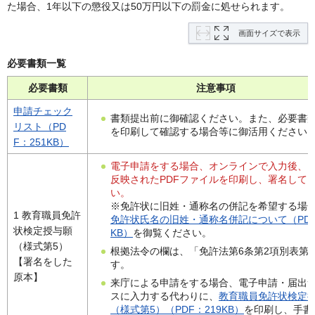
た場合、1年以下の懲役又は50万円以下の罰金に処せられます。
画面サイズで表示
必要書類一覧
必要書類
注意事項
申請チェック
書類提出前に御確認ください。また、必要書
リスト（PD
を印刷して確認する場合等に御活用ください
F：251KB）
電子申請をする場合、オンラインで入力後、
反映されたPDFファイルを印刷し、署名して
い。
※免許状に旧姓・通称名の併記を希望する場
1 教育職員免許
免許状氏名の旧姓・通称名併記について（PDF
状検定授与願
KB）
を御覧ください。
（様式第5）
根拠法令の欄は、「免許法第6条第2項別表第
【署名をした
す。
原本】
来庁による申請をする場合、電子申請・届出
スに入力する代わりに、
教育職員免許状検定
（様式第5）（PDF：219KB）
を印刷し、手書