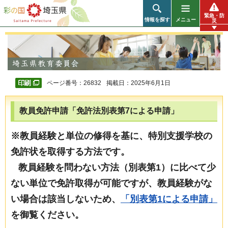
彩の国 埼玉県
緊急・防
情報を探す
メニュー
災
ページ番号：26832
掲載日：2025年6月1日
教員免許申請「免許法別表第7による申請」
※教員経験と単位の修得を基に、特別支援学校の
免許状を取得する方法です。
教員経験を問わない方法（別表第1）に比べて少
ない単位で免許取得が可能ですが、教員経験がな
い場合は該当しないため、
「別表第1による申請」
を御覧ください。