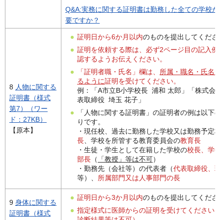
Q&A:実務に関する証明書は勤務した全ての学校か
要ですか？
証明日から6か月以内
のものを提出してくださ
証明を依頼する際は、必ず2ページ目の記入例
認するようお伝えください。
「証明者職・氏名」欄は、
所属・職名・氏名
るように
証明を受けてください。
8
人物に関する
例：「A市立B小学校長 浦和 太郎」「株式会
証明書（様式
表取締役 埼玉 花子」
第7）（ワー
「人物に関する証明書」の証明者の例は以下
ド：27KB）
りです。
【原本】
・現任校、過去に勤務した学校又は勤務予定
長
、学校を所管する教育委員会の
教育長
・生徒・学生として在籍した学校の
校長、学
部長
（
「教授」等は不可
）
・勤務先（会社等）の代表者（
代表取締役、
等）、
所属部門又は人事部門の長
証明日から3か月以内
のものを提出してくださ
9
身体に関する
指定様式に医師からの証明を受けてください
証明書（様式
診断結果等は不可）。