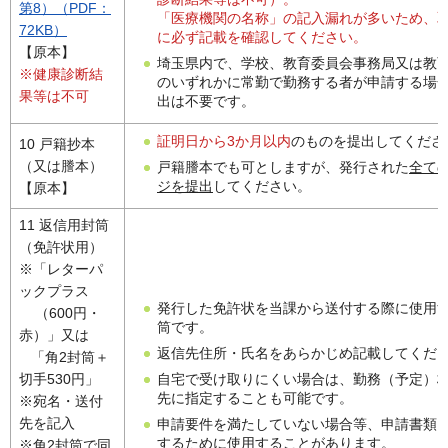
第8）（PDF：
「医療機関の名称」の記入漏れが多いため、
72KB）
に必ず記載を確認してください。
【原本】
埼玉県内で、学校、教育委員会事務局又は教
※健康診断結
のいずれかに常勤で勤務する者が申請する場
果等は不可
出は不要です。
証明日から3か月以内
のものを提出してくださ
10 戸籍抄本
（又は謄本）
戸籍謄本でも可としますが、発行された
全て
ジを提出
してください。
【原本】
11 返信用封筒
（免許状用）
※「レターパ
ックプラス
発行した免許状を当課から送付する際に使用
（600円・
筒です。
赤）」又は
返信先住所・氏名をあらかじめ記載してくだ
「角2封筒＋
自宅で受け取りにくい場合は、勤務（予定）
切手530円」
先に指定することも可能です。
※宛名・送付
先を記入
申請要件を満たしていない場合等、申請書類
するために使用することがあります。
※角2封筒で同