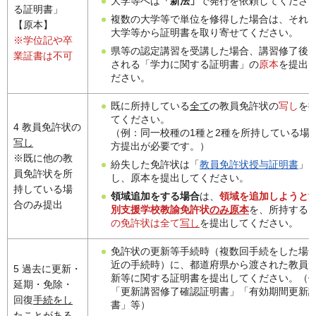
大学等へは
「新法」
で発行を依頼してくださ
る証明書」
複数の大学等で単位を修得した場合は、それ
【原本】
大学等から証明書を取り寄せてください。
※学位記や卒
県等の認定講習を受講した場合、講習修了後
業証書は不可
される「学力に関する証明書」の
原本
を提出
ださい。
既に所持している
全て
の教員免許状の
写し
を
てください。
4 教員免許状の
（例：同一校種の1種と2種を所持している場
写し
方提出が必要です。）
※既に他の教
紛失した免許状は「
教員免許状授与証明書
」
員免許状を所
し、原本を提出してください。
持している場
領域追加をする場合
は、
領域を追加しようと
合のみ提出
別支援学校教諭免許状
のみ原本
を、所持する
の免許状は全て
写し
を提出してください。
免許状の更新等手続時（複数回手続をした場
近の手続時）に、都道府県から渡された教員
5 過去に更新・
新等に関する証明書を提出してください。（
延期・免除・
「更新講習修了確認証明書」「有効期間更新
回復
手続をし
書」等）
たことがある