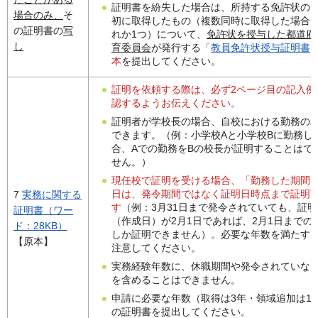
証明書を紛失した場合は、所持する免許状の
場合のみ、
そ
初に取得したもの（複数同時に取得した場合
の証明書の
写
れか1つ）について、
免許状を授与した都道府
し
育委員会
が発行する「
教員免許状授与証明書
本
を提出してください。
証明を依頼する際は、必ず2ページ目の記入例
認するようお伝えください。
証明者が学校長の場合、自校における勤務の
できます。（例：小学校Aと小学校Bに勤務し
合、Aでの勤務をBの校長が証明することはで
せん。）
現任校で証明を受ける場合、「勤務した期間
日は、発令期間ではなく証明日時点まで証明
7
実務に関する
す
（例：3月31日まで発令されていても、証明
証明書（ワー
（作成日）が2月1日であれば、2月1日までの
ド：28KB）
しか証明できません）。必要な年数を満たす
【原本】
注意してください。
実務経験年数に、休職期間や発令されていな
を含めることはできません。
申請に必要な年数（取得は3年・領域追加は1
の証明書を提出してください。