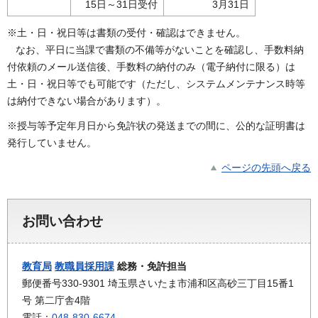
15日～31日受付
3月31日
※土・日・祝日等は書類の受付・確認はできません。
なお、平日に当課で書類の不備等がないことを確認し、手数料納
付依頼のメール送信後、手数料の納付のみ（電子納付に限る）は
土・日・祝日等でも可能です（ただし、システムメンテナンス時等
は納付できない場合があります）。
※授与等予定年月日から免許状の発送までの間に、公的な証明書は
発行していません。
ページの先頭へ戻る
お問い合わせ
教育局
教職員採用課
総務・免許担当
郵便番号330-9301 埼玉県さいたま市浦和区高砂三丁目15番1
号 第二庁舎4階
電話：
048-830-6674