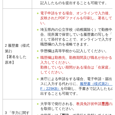
記入したものを提出することも可能です。
電子申請をする場合、オンラインで入力後、
反映されたPDFファイルを印刷し、署名して
い。
埼玉県内の公立学校（幼稚園除く）で勤務中
合、現所属で保管している履歴書の写しを「
として添付することで、オンラインで入力す
職歴欄の入力を省略できます。
2 履歴書（様式
学歴欄は高等学校から記入してください。
第2）
【署名をした
職歴欄は勤務先、勤務期間及び職名が分かる
入力してください。
原本】
勤務していない期間がある場合は「在家庭」
してください。
来庁による申請をする場合、電子申請・届出
スに入力する代わりに、
履歴書（様式第2）（
F：229KB）
を印刷し、手書きで記入したもの
出することも可能です。
大学等で発行される、
教員免許状申請
専用
の
を取得してください。
3 「学力に関す