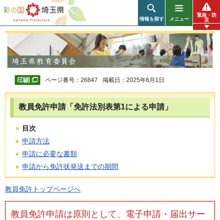
彩の国 埼玉県
緊急・防
情報を探す
メニュー
災
ページ番号：26847
掲載日：2025年6月1日
教員免許申請「免許法別表第1による申請」
目次
申請方法
申請に必要な書類
申請から免許状発送までの期間
教員免許トップページへ
教員免許申請は原則として、電子申請・届出サー