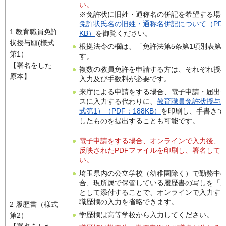
い。
※免許状に旧姓・通称名の併記を希望する場
免許状氏名の旧姓・通称名併記について（PDF
1 教育職員免許
KB）
を御覧ください。
状授与願(様式
根拠法令の欄は、「免許法第5条第1項別表第
第1）
す。
【署名をした
複数の教員免許を申請する方は、それぞれ授
原本】
入力及び手数料が必要です。
来庁による申請をする場合、電子申請・届出
スに入力する代わりに、
教育職員免許状授与願
式第1）（PDF：188KB）
を印刷し、手書きで
したものを提出することも可能です。
電子申請をする場合、オンラインで入力後、
反映されたPDFファイルを印刷し、署名して
い。
埼玉県内の公立学校（幼稚園除く）で勤務中
合、現所属で保管している履歴書の写しを「
として添付することで、オンラインで入力す
職歴欄の入力を省略できます。
2 履歴書（様式
学歴欄は高等学校から入力してください。
第2）