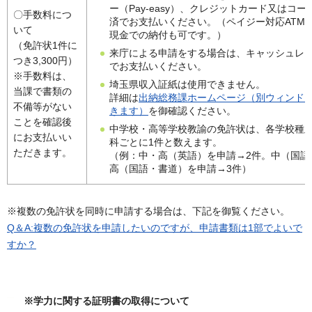
ー（Pay-easy）、クレジットカード又はコー
〇手数料につ
済でお支払いください。（ペイジー対応ATM
いて
現金での納付も可です。）
（免許状1件に
来庁による申請をする場合は、キャッシュレ
つき3,300円）
でお支払いください。
※手数料は、
埼玉県収入証紙は使用できません。
当課で書類の
詳細は
出納総務課ホームページ（別ウィンド
不備等がない
きます）
を御確認ください。
ことを確認後
中学校・高等学校教諭の免許状は、各学校種
にお支払いい
科ごとに1件と数えます。
ただきます。
（例：中・高（英語）を申請→2件。中（国語
高（国語・書道）を申請→3件）
※複数の免許状を同時に申請する場合は、下記を御覧ください。
Q＆A:複数の免許状を申請したいのですが、申請書類は1部でよいで
すか？
※学力に関する証明書の取得について