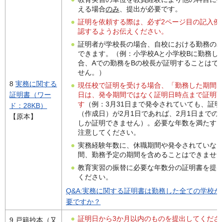
える場合
のみ
、提出が必要です。
証明を依頼する際は、必ず2ページ目の記入例
認するようお伝えください。
証明者が学校長の場合、自校における勤務の
できます。（例：小学校Aと小学校Bに勤務し
合、Aでの勤務をBの校長が証明することはで
せん。）
8
実務に関する
現任校で証明を受ける場合、「勤務した期間
日は、発令期間ではなく証明日時点まで証明
証明書（ワー
す
（例：3月31日まで発令されていても、証明
ド：28KB）
（作成日）が2月1日であれば、2月1日までの
【原本】
しか証明できません）。必要な年数を満たす
注意してください。
実務経験年数に、休職期間や発令されていな
間、勤務予定の期間を含めることはできませ
教育実習の振替に必要な年数分の証明書を提
ください。
Q&A:実務に関する証明書は勤務した全ての学校か
要ですか？
証明日から3か月以内のものを提出してくださ
9 戸籍抄本（又