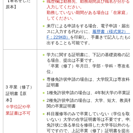
【署名をした
職歴欄は勤務先、勤務期間及び職名が分かる
入力してください。
原本】
勤務していない期間がある場合は「在家庭」
してください。
来庁による申請をする場合、電子申請・届出
スに入力する代わりに、
履歴書（様式第2）（
F：229KB）
を印刷し、手書きで記入したもの
出することも可能です。
学力に関する証明書に、下記の基礎資格の記
る場合、提出は不要です。
「卒業（修了）年月日、学部・学科・専攻名
位」
専修免許状申請の場合は、大学院又は専攻科
証明書
3 卒業（修了）
1種免許状申請の場合は、4年制大学の卒業証
証明書【原
本】
2種免許状申請の場合は、大学、短大、教員養
関の卒業証明書
※学位記や卒
業証書は不可
科目履修等のみで卒業していない（学位を取
いない）大学の在学証明書等は不要です。申
免許状に係る単位を修得した大学等以外のも
可ですので、上記卒業（修了）証明書を提出