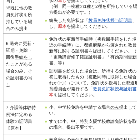
状の
写し
を提出してください。
写し
（例：同一校種の1種と2種を所持している場
※既に他の教
方提出が必要です。）
員免許状を所
紛失した免許状は「
教員免許状授与証明書
」
持している場
し、
原本
を提出してください。
合のみ提出
免許状の更新等手続時（複数回手続をした場
6 過去に更新・
近の手続時）に、都道府県から渡された教員
延期・免除・
新等に関する証明書を提出してください。（
「更新講習修了確認証明書」「有効期間更新
回復
手続をし
書」等）
たことがある
証明書を紛失した場合は、所持する免許状の
場合のみ
、そ
初に取得したもの（複数同時に取得した場合
の証明書の
写
れか1つ）について、
免許状を授与した都道府
し
育委員会
が発行する「
教員免許状授与証明書
本
を提出してください。
小、中学校免許を申請する場合
のみ
提出して
7 介護等体験特
い。
例法に定める
すでに小、中、特別支援学校教諭免許状を取
体験の証明書
の場合、提出不要です。
【原本】
教育実習の単位を教員経験により他の科目に