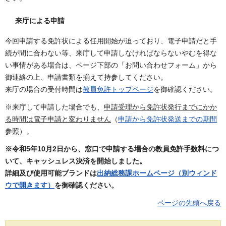
来庁による申請
今回申請する免許状による任用開始が迫っており、電子申請だと手
続が間に合わない等、来庁して申請しなければならないやむを得な
い事情がある場合は、ページ下部の「お問い合わせフォーム」から
御連絡の上、申請書類を揃えて持参してください。
来庁の場合の受付時間は
教員免許トップページ
を御確認ください。
※来庁して申請した場合でも、
申請受理から免許状発行までにかか
る時間は電子申請と変わりません
（
申請から免許状発送までの期間
参照）。
※令和5年10月2日から、窓口で申請する場合の教員免許手数料につ
いて、キャッシュレス決済を開始しました。
詳細及び使用可能ブランドは
出納総務課ホームページ（別ウィンド
ウで開きます）
を御確認ください。
ページの先頭へ戻る