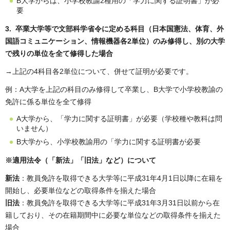
B大学からは、小学校教諭2種用の「学力に関する証明書」が必
要
3. 卒業大学等で文部科学省令に定める科目（日本国憲法、体育、外
国語コミュニケーション、情報機器各2単位）のみ修得し、別の大学
で残りの単位を全て修得した場合
→上記の4科目各2単位について、併せて証明が必要です。
例：A大学を上記の科目のみ修得して卒業し、B大学で小学校教諭の
免許に係る単位を全て修得
A大学から、「学力に関する証明書」が必要（学校種や教科は問
いません）
B大学から、小学校教諭用の「学力に関する証明書が必要
※適用法令（「新法」「旧法」など）について
新法
：教員免許を取得できる大学等に平成31年4月1日以降に在籍を
開始し、必要単位などの取得条件を揃えた場合
旧法
：教員免許を取得できる大学等に平成31年3月31日以前から在
籍しており、その在籍期間中に必要な単位などの取得条件を揃えた
場合