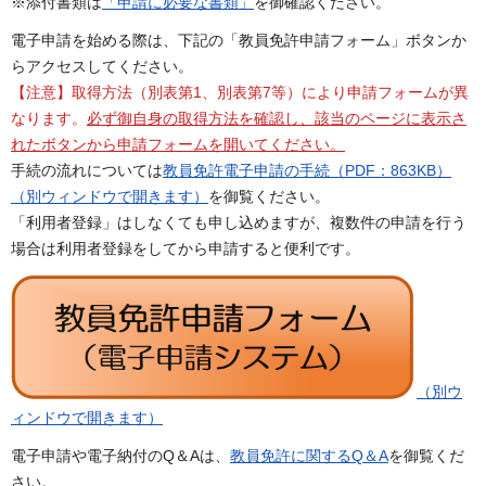
※添付書類は
「申請に必要な書類」
を御確認ください。
電子申請を始める際は、下記の「教員免許申請フォーム」ボタンか
らアクセスしてください。
【注意】取得方法（別表第1、別表第7等）により申請フォームが異
なります。
必ず御自身の取得方法を確認し、該当のページに表示さ
れたボタンから申請フォームを開いてください。
手続の流れについては
教員免許電子申請の手続（PDF：863KB）
（別ウィンドウで開きます）
を御覧ください。
「利用者登録」はしなくても申し込めますが、複数件の申請を行う
場合は利用者登録をしてから申請すると便利です。
（別ウ
ィンドウで開きます）
電子申請や電子納付のQ＆Aは、
教員免許に関するQ＆A
を御覧くだ
さい。