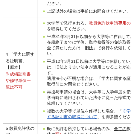
ださい。
上記以外の場合は事前にお問合せください。
大学等で発行される、
教員免許状申請
専用
の
を取得してください。
平成31年3月31日以前から大学等に在籍して
在籍終了までに学位、単位修得等の免許取得
全て満たした方は「
旧法
」で発行を依頼して
い。
4 「学力に関す
る証明書」
平成12年3月31日以前に大学等に在籍してい
は、旧法より古い法令が適用になることがあ
【原本】
す。
※成績証明書
適用法令が不明な場合は、「学力に関する証
や修得単位一
取得前にお問合せください。
覧は不可
再授与申請の場合は、大学等に入学年度を伝
学当時に適用されていた法令に従った様式で
依頼してください。
複数の大学等で単位を修得した場合、「
※学
する証明書の取得について
」を御参照くださ
5 教員免許状の
既に免許を所持している場合のみ、
全ての
教