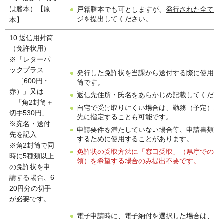
は謄本）【原
戸籍謄本でも可としますが、
発行された全て
ジを提出
してください。
本】
10 返信用封筒
（免許状用）
※「レターパ
ックプラス
発行した免許状を当課から送付する際に使用
（600円・
筒です。
赤）」又は
返信先住所・氏名をあらかじめ記載してくだ
「角2封筒＋
自宅で受け取りにくい場合は、勤務（予定）
切手530円」
先に指定することも可能です。
※宛名・送付
申請要件を満たしていない場合等、申請書類
先を記入
するために使用することがあります。
※角2封筒で同
免許状の受取方法に「窓口受取」（県庁での
時に5種類以上
領）を希望する場合
のみ
提出不要です。
の免許状を申
請する場合、6
20円分の切手
が必要です。
電子申請時に、電子納付を選択した場合は、