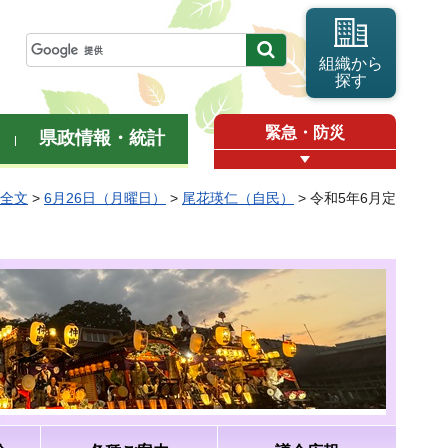
組織から
探す
緊急・防災
県政情報・統計
弁全文
>
6月26日（月曜日）
>
尾花瑛仁（自民）
> 令和5年6月定