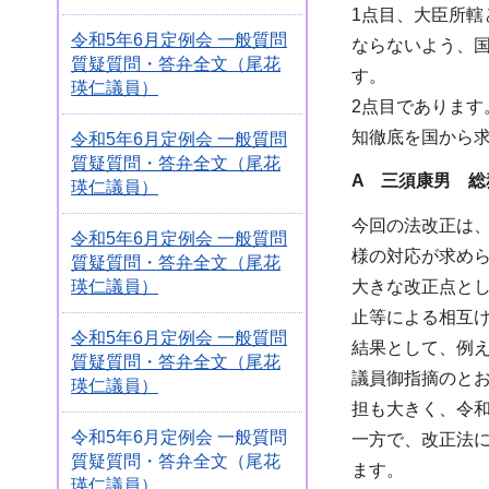
1点目、大臣所
令和5年6月定例会 一般質問
ならないよう、
質疑質問・答弁全文（尾花
す。
瑛仁議員）
2点目でありま
知徹底を国から
令和5年6月定例会 一般質問
質疑質問・答弁全文（尾花
A 三須康男 総
瑛仁議員）
今回の法改正は
令和5年6月定例会 一般質問
様の対応が求め
質疑質問・答弁全文（尾花
瑛仁議員）
大きな改正点と
止等による相互
令和5年6月定例会 一般質問
結果として、例
質疑質問・答弁全文（尾花
議員御指摘のと
瑛仁議員）
担も大きく、令和
令和5年6月定例会 一般質問
一方で、改正法
質疑質問・答弁全文（尾花
ます。
瑛仁議員）