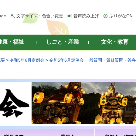
age
文字サイズ・色合い変更
音声読み上げ
ふりがなON
健康・福祉
しごと・産業
文化・教育
概要
>
令和5年6月定例会
>
令和5年6月定例会 一般質問・質疑質問・答