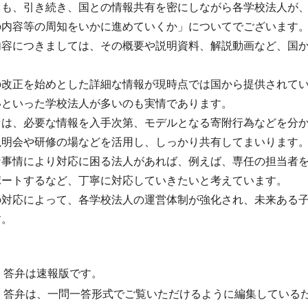
ても、引き続き、国との情報共有を密にしながら各学校法人が
の内容等の周知をいかに進めていくか」についてでございます
内容につきましては、その概要や説明資料、解説動画など、国
の改正を始めとした詳細な情報が現時点では国から提供されて
いといった学校法人が多いのも実情であります。
ては、必要な情報を入手次第、モデルとなる寄附行為などを分
説明会や研修の場などを活用し、しっかり共有してまいります
な事情により対応に困る法人があれば、例えば、専任の担当者
ポートするなど、丁寧に対応していきたいと考えています。
の対応によって、各学校法人の運営体制が強化され、未来ある
す。
・答弁は速報版です。
・答弁は、一問一答形式でご覧いただけるように編集している