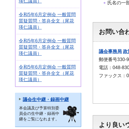
瑛仁議員）
氏名の一
令和5年6月定例会 一般質問
質疑質問・答弁全文（尾花
瑛仁議員）
お問い合
令和5年6月定例会 一般質問
質疑質問・答弁全文（尾花
議会事務局
政
瑛仁議員）
郵便番号330
令和5年6月定例会 一般質問
電話：048-830
質疑質問・答弁全文（尾花
ファックス：048
瑛仁議員）
議会生中継・録画中継
本会議及び予算特別委
員会の生中継・録画中
継をご覧になれます。
より良い