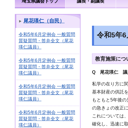
埼玉県議会トップ
議長・副議長
尾花瑛仁（自民）
令和5年
令和5年6月定例会 一般質問
質疑質問・答弁全文（尾花
瑛仁議員）
教育施策につ
令和5年6月定例会 一般質問
質疑質問・答弁全文（尾花
Q 尾花瑛仁 議
瑛仁議員）
私学の在り方に
令和5年6月定例会 一般質問
基本財産の供託
質疑質問・答弁全文（尾花
瑛仁議員）
もともと5年後
の急きょの改正
令和5年6月定例会 一般質問
これについては
質疑質問・答弁全文（尾花
確化し、迅速に
瑛仁議員）