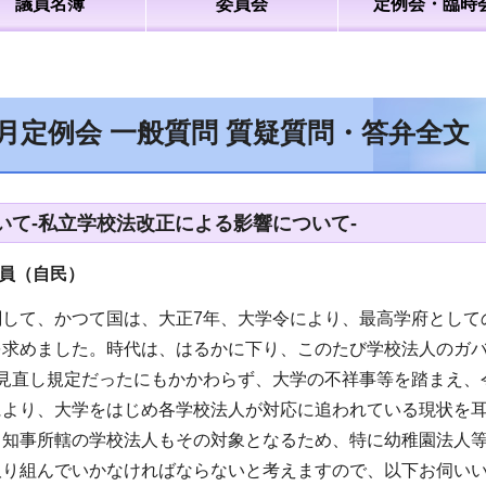
議員名簿
委員会
定例会・臨時
6月定例会 一般質問 質疑質問・答弁全文
いて-私立学校法改正による影響について-
員（自民）
関して、かつて国は、大正7年、大学令により、最高学府として
を求めました。時代は、はるかに下り、このたび学校法人のガ
の見直し規定だったにもかかわらず、大学の不祥事等を踏まえ、
により、大学をはじめ各学校法人が対応に追われている現状を
、知事所轄の学校法人もその対象となるため、特に幼稚園法人
取り組んでいかなければならないと考えますので、以下お伺い