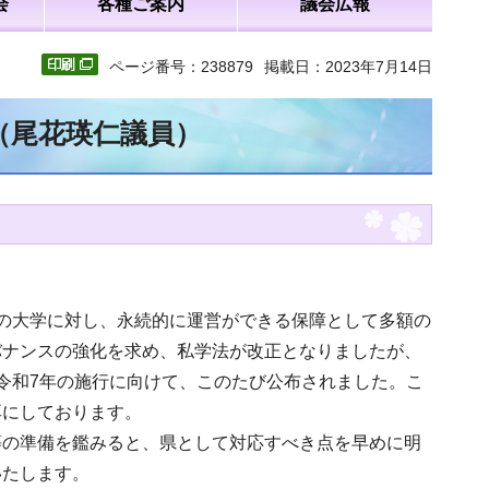
会
各種ご案内
議会広報
ページ番号：238879
掲載日：2023年7月14日
（尾花瑛仁議員）
の大学に対し、永続的に運営ができる保障として多額の
バナンスの強化を求め、私学法が改正となりましたが、
令和7年の施行に向けて、このたび公布されました。こ
耳にしております。
等の準備を鑑みると、県として対応すべき点を早めに明
いたします。