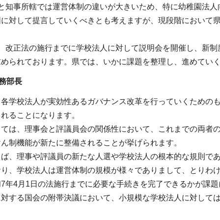
轄と知事所轄では運営体制の違いが大きいため、特に幼稚園法人
国に対して提言していくべきとも考えますが、現段階において
す。改正法の施行までに学校法人に対して説明会を開催し、新制
求められております。県では、いかに課題を整理し、進めてい
務部長
、各学校法人が実効性あるガバナンス改革を行っていくための
られることになります。
しては、理事会と評議員会の関係性において、これまでの両者
けん制機能が新たに整備されることが挙げられます。
えば、理事や評議員の新たな人選や学校法人の根本的な規則で
おり、学校法人は運営体制の規模が様々でありまして、とりわ
7年4月1日の法施行までに必要な手続きを完了できるかが課
に対する国会の附帯決議において、小規模な学校法人に対して