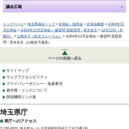
議会広報
トップページ
>
埼玉県議会トップ
>
定例会・臨時会
>
定例会概要
>
令和4年12
月定例会
>
令和4年12月定例会 一般質問 質疑質問・答弁全文
>
12月12日（月
曜日）
>
山根史子（民主フォーラム）
> 令和4年12月定例会 一般質問 質疑質
問・答弁全文（山根史子議員）
ページの先頭へ戻る
サイトマップ
ウェブアクセシビリティ
プライバシーポリシー・免責事項
著作権・リンクについて
関係機関リンク集
埼玉県庁
県庁へのアクセス
〒330-9301 埼玉県さいたま市浦和区高砂三丁目15番1号