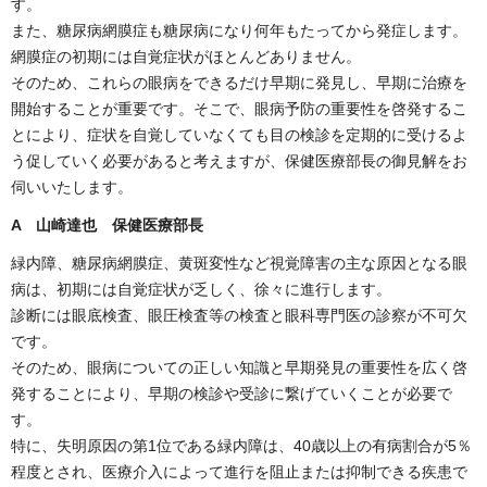
す。
また、糖尿病網膜症も糖尿病になり何年もたってから発症します。
網膜症の初期には自覚症状がほとんどありません。
そのため、これらの眼病をできるだけ早期に発見し、早期に治療を
開始することが重要です。そこで、眼病予防の重要性を啓発するこ
とにより、症状を自覚していなくても目の検診を定期的に受けるよ
う促していく必要があると考えますが、保健医療部長の御見解をお
伺いいたします。
A 山崎達也 保健医療部長
緑内障、糖尿病網膜症、黄斑変性など視覚障害の主な原因となる眼
病は、初期には自覚症状が乏しく、徐々に進行します。
診断には眼底検査、眼圧検査等の検査と眼科専門医の診察が不可欠
です。
そのため、眼病についての正しい知識と早期発見の重要性を広く啓
発することにより、早期の検診や受診に繋げていくことが必要で
す。
特に、失明原因の第1位である緑内障は、40歳以上の有病割合が5％
程度とされ、医療介入によって進行を阻止または抑制できる疾患で