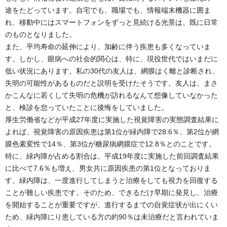
途をたどっています。自宅でも、職場でも、情報端末機器に囲ま
れ、移動中にはスマートフォンをずっと見続ける光景は、既に日常
のものとなりました。
また、平均寿命の延伸により、加齢に伴う疾患も多くなっていま
す。しかし、眼病への社会的関心は、特に、現役世代ではいまだに
低い状況にあります。私の30代の友人は、網膜はく離と診断され、
失明の可能性があるものだと説明を受けたそうです。友人は、まさ
かこんなに若くして失明の危機が訪れるなんて想像していなかった
と、検診を怠っていたことに後悔をしていました。
厚生労働省などが平成27年度に実施した視覚障害の実態調査結果に
よれば、視覚障害の原因疾患は第1位が緑内障で28.6％、第2位が網
膜色素変性で14％、第3位が糖尿病網膜症で12.8％とのことです。
特に、緑内障が占める割合は、平成19年度に実施した前回調査結果
に比べて7.6％も増え、男女共に原因疾患の第1位となっておりま
す。緑内障は、一度進行してしまうと治療をしても視力を回復する
ことが難しい疾患です。そのため、できるだけ早期に発見し、治療
を開始することが重要ですが、進行するまでの自覚症状が出にくい
ため、緑内障にり患している方の約90％は未治療だと言われていま