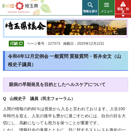
彩の国 埼玉県
緊急・防
情報を探す
メニュー
災
ページ番号：227573
掲載日：2025年12月22日
令和4年12月定例会 一般質問 質疑質問・答弁全文（山
根史子議員）
眼病の早期発見を目的としたヘルスケアについて
Q 山根史子 議員（民主フォーラム）
人間の情報の約80％は視覚から入ると言われております。人生100
年時代を迎え、人生の後半も豊かに過ごすためには、自分の目を大
切にし、高齢になっても視力を保つことが重要です。
しかし、情報社会の進展とともに、目に対するストレスも激化の一