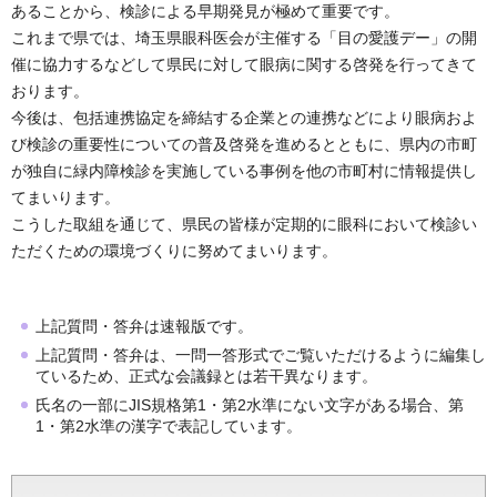
あることから、検診による早期発見が極めて重要です。
これまで県では、埼玉県眼科医会が主催する「目の愛護デー」の開
催に協力するなどして県民に対して眼病に関する啓発を行ってきて
おります。
今後は、包括連携協定を締結する企業との連携などにより眼病およ
び検診の重要性についての普及啓発を進めるとともに、県内の市町
が独自に緑内障検診を実施している事例を他の市町村に情報提供し
てまいります。
こうした取組を通じて、県民の皆様が定期的に眼科において検診い
ただくための環境づくりに努めてまいります。
上記質問・答弁は速報版です。
上記質問・答弁は、一問一答形式でご覧いただけるように編集し
ているため、正式な会議録とは若干異なります。
氏名の一部にJIS規格第1・第2水準にない文字がある場合、第
1・第2水準の漢字で表記しています。