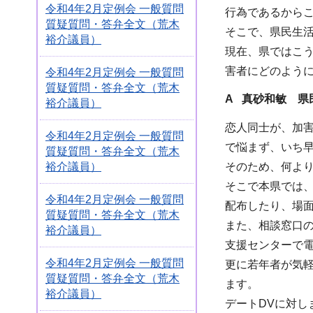
令和4年2月定例会 一般質問
行為であるから
質疑質問・答弁全文（荒木
そこで、県民生
裕介議員）
現在、県ではこ
害者にどのよう
令和4年2月定例会 一般質問
質疑質問・答弁全文（荒木
A 真砂和敏 県
裕介議員）
恋人同士が、加
令和4年2月定例会 一般質問
で悩まず、いち
質疑質問・答弁全文（荒木
裕介議員）
そのため、何よ
そこで本県では
令和4年2月定例会 一般質問
配布したり、場面
質疑質問・答弁全文（荒木
また、相談窓口
裕介議員）
支援センターで
令和4年2月定例会 一般質問
更に若年者が気軽
質疑質問・答弁全文（荒木
ます。
裕介議員）
デートDVに対