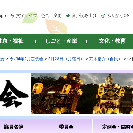
age
文字サイズ・色合い変更
音声読み上げ
ふりがなON
健康・福祉
しごと・産業
文化・教育
概要
>
令和4年2月定例会
>
2月28日（月曜日）
>
荒木裕介（自民）
> 
議員名簿
委員会
定例会・臨時