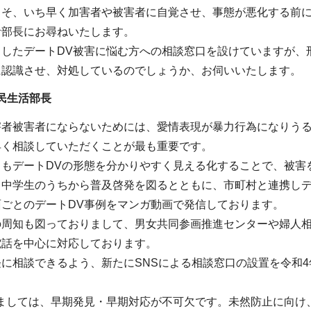
こそ、いち早く加害者や被害者に自覚させ、事態が悪化する前
活部長にお尋ねいたします。
うしたデートDV被害に悩む方への相談窓口を設けていますが、
に認識させ、対処しているのでしょうか、お伺いいたします。
民生活部長
害者被害者にならないためには、愛情表現が暴力行為になりうる
早く相談していただくことが最も重要です。
りもデートDVの形態を分かりやすく見える化することで、被害
、中学生のうちから普及啓発を図るとともに、市町村と連携しデ
ごとのデートDV事例をマンガ動画で発信しております。
の周知も図っておりまして、男女共同参画推進センターや婦人相
電話を中心に対応しております。
に相談できるよう、新たにSNSによる相談窓口の設置を令和
しましては、早期発見・早期対応が不可欠です。未然防止に向け