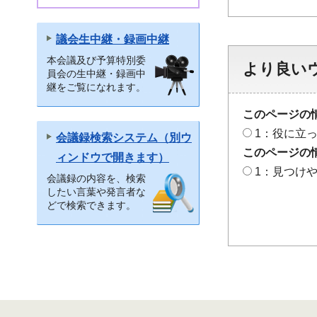
議会生中継・録画中継
本会議及び予算特別委
より良い
員会の生中継・録画中
継をご覧になれます。
このページの
1：役に立
会議録検索システム（別ウ
このページの
ィンドウで開きます）
1：見つけ
会議録の内容を、検索
したい言葉や発言者な
どで検索できます。