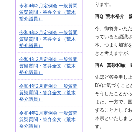
ります。
令和4年2月定例会 一般質問
質疑質問・答弁全文（荒木
再Q 荒木裕介 
裕介議員）
今、御答弁いただ
令和4年2月定例会 一般質問
っていると認識
質疑質問・答弁全文（荒木
本、つまり加害
裕介議員）
きと考えますが
令和4年2月定例会 一般質問
再A 真砂和敏 
質疑質問・答弁全文（荒木
裕介議員）
先ほど答弁申し
DVに気づくこと
令和4年2月定例会 一般質問
質疑質問・答弁全文（荒木
そうしたことか
裕介議員）
また、一方で、
ずることとして
令和4年2月定例会 一般質問
本県といたしま
質疑質問・答弁全文（荒木
裕介議員）
す。