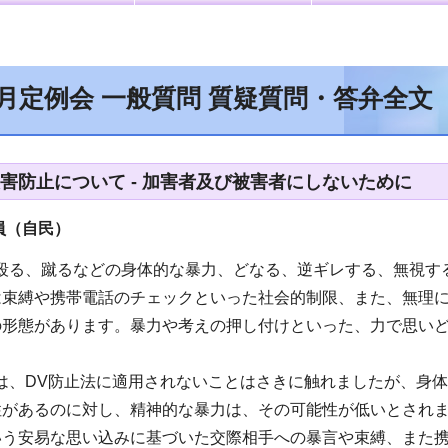
2月定例会 一般質問 質疑質問・答弁全文
被害防止について - 加害者及び被害者にしないために
員（自民）
、殴る、蹴るなどの身体的な暴力、どなる、逆ギレする、無視す
は束縛や携帯電話のチェックといった社会的制限、また、無理
の形態があります。暴力や考えの押し付けといった、力で思いど
は、DV防止法に適用されないことはさきに触れましたが、身
性があるのに対し、精神的な暴力は、その可能性が低いとされ
いう安易な思い込みに基づいた交際相手への暴言や束縛、また