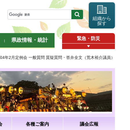
組織から
探す
緊急・防災
県政情報・統計
令和4年2月定例会 一般質問 質疑質問・答弁全文（荒木裕介議員）
会
各種ご案内
議会広報