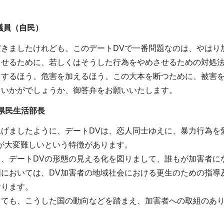
議員（自民）
きましたけれども、このデートDVで一番問題なのは、やはり
させるために、若しくはそうした行為をやめさせるための対処
をするほう、危害を加えるほう、この大本を断つために、被害
、いかがでしょうか、御答弁をお願いいたします。
県民生活部長
上げましたように、デートDVは、恋人同士ゆえに、暴力行為を
が大変難しいという特徴があります。
ら、デートDVの形態の見える化を図りまして、誰もが加害者に
国においては、DV加害者の地域社会における更生のための指導
おります。
しても、こうした国の動向などを踏まえ、加害者への取組のあ