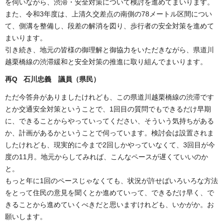
を伺いながら、渋滞・安全対策について検討を進めてまいります。
また、令和3年度は、上清久交差点の南側の78メートル区間につい
て、側溝を整備し、段差の解消を図り、歩行者の安全対策を進めて
まいります。
引き続き、地元の皆様の御理解と御協力をいただきながら、県道川
越栗橋線の渋滞緩和と安全対策の推進に取り組んでまいります。
再Q 石川忠義 議員（県民）
ただ今答弁がありましたけれども、この県道川越栗橋線の渋滞です
とか交通安全対策ということで、1回目の質問でもできるだけ早期
に、できることからやっていってください、そういう気持ちがある
か、計画があるかということで伺っています。検討会は設置されま
したけれども、現実的に今まで2回しかやっていなくて、3回目が今
度の11月。地元からしてみれば、こんなペースが遅くていいのか
と。
もっと年に1回のペースじゃなくても、状況が許せばいろいろな方法
をとって住民の意見を聞くとか進めていって、できるだけ早く、で
きることから進めていくべきだと思いますけれども、いかがか。お
願いします。