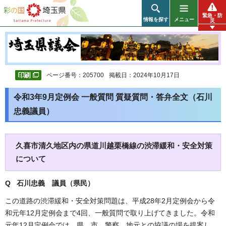
彩の国 埼玉県
緊急・防
情報を探す
メニュー
災
ページ番号：205700
掲載日：2024年10月17日
令和3年9月定例会 一般質問 質疑質問・答弁全文（石川
忠義議員）
久喜市清久地区内の県道川越栗橋線の渋滞緩和・安全対策
について
Q 石川忠義 議員（県民）
この道路の渋滞緩和・安全対策問題は、平成28年2月定例会から令
和元年12月定例会まで4回、一般質問で取り上げてきました。令和
元年12月定例会では、県、市、警察、地元との協議の場を提案し、