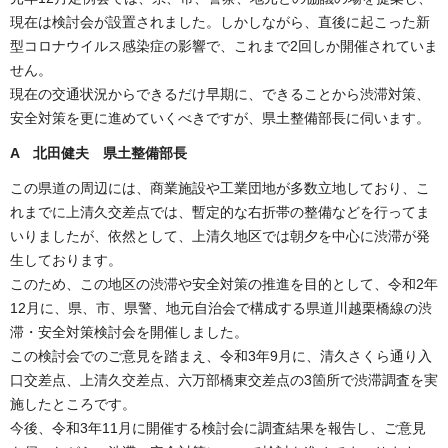
現在は検討会が設置されました。しかしながら、直後に起こった新
型コロナウイルス感染症の影響で、これまで2回しか開催されていま
せん。
現在の交通状況からできるだけ早期に、できることから渋滞対策、
安全対策を更に進めていくべきですが、県土整備部長に伺います。
A 北田健夫 県土整備部長
この県道の周辺には、商業施設や工業団地が多数立地しており、こ
れまでに上清久交差点では、暫定的な右折帯の整備などを行ってま
いりましたが、依然として、上清久地区では朝夕を中心に渋滞が発
生しております。
このため、この地区の渋滞や安全対策の推進を目的として、令和2年
12月に、県、市、県警、地元自治会で構成する県道川越栗橋線の渋
滞・安全対策検討会を開催しました。
この検討会でのご意見を踏まえ、令和3年9月に、清久さくら通り入
口交差点、上清久交差点、六万部橋東交差点の3箇所で渋滞調査を実
施したところです。
今後、令和3年11月に開催する検討会に調査結果を報告し、ご意見