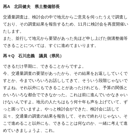
再A 北田健夫 県土整備部長
交通量調査は、検討会の中で地元からご意見を伺ったうえで調査し
ており、その調査結果を報告するため、11月に検討会を再度開催い
たします。
また、並行して地元から要望があった先ほど申し上げた側溝整備等
できることについては、すぐに進めてまいります。
再々Q 石川忠義 議員（県民）
できるだけ早期に、できることからですよ。
今、交通量調査の要望があったから、その結果をお返ししていくで
すとか、今までいろいろお話ししてきて、そういう段階じゃないで
すよね。それ以外にもできることがあったけれども、予算の関係と
かいろいろな都合でできなかった。これは前に進んでいかなきゃい
けないんですよ。地元の人たちはもう何十年も声を上げていて、ず
っと困っていますよ。やっと検討会ができた、検討会に話して
云々、交通量の調査の結果を報告して、それで終わりじゃない。そ
こで進めること以外にも、できることは何なのか、一緒に考えて進
めていきましょうよ、これ。