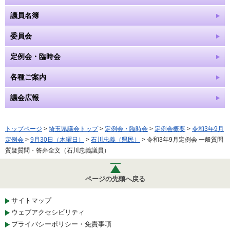
議員名簿
委員会
定例会・臨時会
各種ご案内
議会広報
トップページ
>
埼玉県議会トップ
>
定例会・臨時会
>
定例会概要
>
令和3年9月
定例会
>
9月30日（木曜日）
>
石川忠義（県民）
> 令和3年9月定例会 一般質問
質疑質問・答弁全文（石川忠義議員）
ページの先頭へ戻る
サイトマップ
ウェブアクセシビリティ
プライバシーポリシー・免責事項