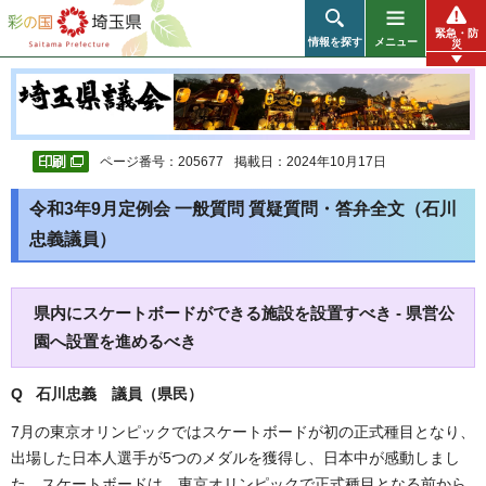
彩の国 埼玉県
緊急・防
情報を探す
メニュー
災
ページ番号：205677
掲載日：2024年10月17日
令和3年9月定例会 一般質問 質疑質問・答弁全文（石川
忠義議員）
県内にスケートボードができる施設を設置すべき - 県営公
園へ設置を進めるべき
Q 石川忠義 議員（県民）
7月の東京オリンピックではスケートボードが初の正式種目となり、
出場した日本人選手が5つのメダルを獲得し、日本中が感動しまし
た。スケートボードは、東京オリンピックで正式種目となる前から