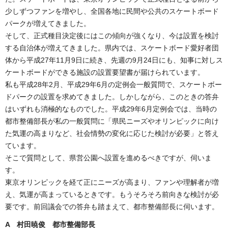
少しずつファンを増やし、全国各地に民間や公共のスケートボード
パークが増えてきました。
そして、正式種目決定後にはこの傾向が強くなり、今は設置を検討
する自治体が増えてきました。県内では、スケートボード愛好者団
体から平成27年11月9日に続き、先週の9月24日にも、知事に対しス
ケートボードができる施設の設置要望書が届けられています。
私も平成28年2月、平成29年6月の定例会一般質問で、スケートボー
ドパークの設置を求めてきました。しかしながら、このときの答弁
はいずれも消極的なものでした。平成29年6月定例会では、当時の
都市整備部長が私の一般質問に「県民ニーズやオリンピックに向け
た気運の高まりなど、社会情勢の変化に応じた検討が必要」と答え
ています。
そこで質問として、県営公園へ設置を進めるべきですが、伺いま
す。
東京オリンピックを経て正にニーズが高まり、ファンや理解者が増
え、気運が高まっているときです。もうそろそろ前向きな検討が必
要です。前回議会での答弁も踏まえて、都市整備部長に伺います。
A 村田暁俊 都市整備部長