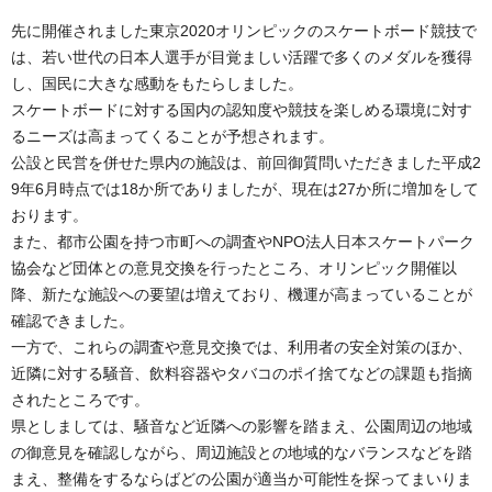
先に開催されました東京2020オリンピックのスケートボード競技で
は、若い世代の日本人選手が目覚ましい活躍で多くのメダルを獲得
し、国民に大きな感動をもたらしました。
スケートボードに対する国内の認知度や競技を楽しめる環境に対す
るニーズは高まってくることが予想されます。
公設と民営を併せた県内の施設は、前回御質問いただきました平成2
9年6月時点では18か所でありましたが、現在は27か所に増加をして
おります。
また、都市公園を持つ市町への調査やNPO法人日本スケートパーク
協会など団体との意見交換を行ったところ、オリンピック開催以
降、新たな施設への要望は増えており、機運が高まっていることが
確認できました。
一方で、これらの調査や意見交換では、利用者の安全対策のほか、
近隣に対する騒音、飲料容器やタバコのポイ捨てなどの課題も指摘
されたところです。
県としましては、騒音など近隣への影響を踏まえ、公園周辺の地域
の御意見を確認しながら、周辺施設との地域的なバランスなどを踏
まえ、整備をするならばどの公園が適当か可能性を探ってまいりま