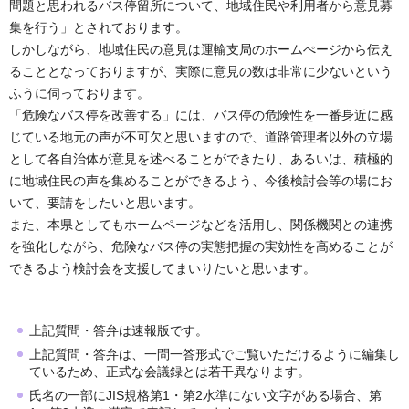
問題と思われるバス停留所について、地域住民や利用者から意見募
集を行う」とされております。
しかしながら、地域住民の意見は運輸支局のホームぺージから伝え
ることとなっておりますが、実際に意見の数は非常に少ないという
ふうに伺っております。
「危険なバス停を改善する」には、バス停の危険性を一番身近に感
じている地元の声が不可欠と思いますので、道路管理者以外の立場
として各自治体が意見を述べることができたり、あるいは、積極的
に地域住民の声を集めることができるよう、今後検討会等の場にお
いて、要請をしたいと思います。
また、本県としてもホームページなどを活用し、関係機関との連携
を強化しながら、危険なバス停の実態把握の実効性を高めることが
できるよう検討会を支援してまいりたいと思います。
上記質問・答弁は速報版です。
上記質問・答弁は、一問一答形式でご覧いただけるように編集し
ているため、正式な会議録とは若干異なります。
氏名の一部にJIS規格第1・第2水準にない文字がある場合、第