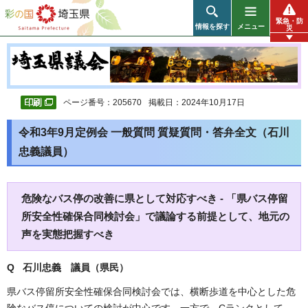
彩の国 埼玉県
緊急・防
情報を探す
メニュー
災
ページ番号：205670
掲載日：2024年10月17日
令和3年9月定例会 一般質問 質疑質問・答弁全文（石川
忠義議員）
危険なバス停の改善に県として対応すべき - 「県バス停留
所安全性確保合同検討会」で議論する前提として、地元の
声を実態把握すべき
Q 石川忠義 議員（県民）
県バス停留所安全性確保合同検討会では、横断歩道を中心とした危
険なバス停についての検討が中心です。一方で、Cランクとして、