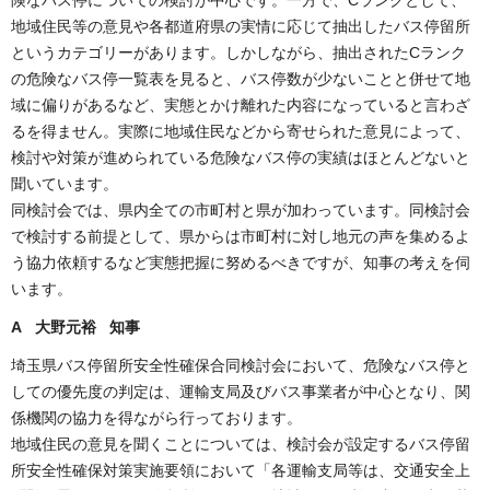
地域住民等の意見や各都道府県の実情に応じて抽出したバス停留所
というカテゴリーがあります。しかしながら、抽出されたCランク
の危険なバス停一覧表を見ると、バス停数が少ないことと併せて地
域に偏りがあるなど、実態とかけ離れた内容になっていると言わざ
るを得ません。実際に地域住民などから寄せられた意見によって、
検討や対策が進められている危険なバス停の実績はほとんどないと
聞いています。
同検討会では、県内全ての市町村と県が加わっています。同検討会
で検討する前提として、県からは市町村に対し地元の声を集めるよ
う協力依頼するなど実態把握に努めるべきですが、知事の考えを伺
います。
A 大野元裕 知事
埼玉県バス停留所安全性確保合同検討会において、危険なバス停と
しての優先度の判定は、運輸支局及びバス事業者が中心となり、関
係機関の協力を得ながら行っております。
地域住民の意見を聞くことについては、検討会が設定するバス停留
所安全性確保対策実施要領において「各運輸支局等は、交通安全上