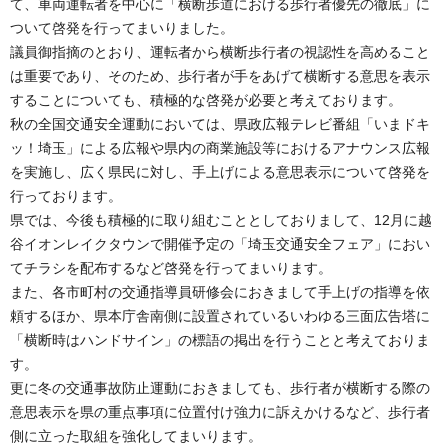
て、車両運転者を中心に「横断歩道における歩行者優先の徹底」に
ついて啓発を行ってまいりました。
議員御指摘のとおり、運転者から横断歩行者の視認性を高めること
は重要であり、そのため、歩行者が手をあげて横断する意思を表示
することについても、積極的な啓発が必要と考えております。
秋の全国交通安全運動においては、県政広報テレビ番組「いまドキ
ッ！埼玉」による広報や県内の商業施設等におけるアナウンス広報
を実施し、広く県民に対し、手上げによる意思表示について啓発を
行っております。
県では、今後も積極的に取り組むこととしておりまして、12月に越
谷イオンレイクタウンで開催予定の「埼玉交通安全フェア」におい
てチラシを配布するなど啓発を行ってまいります。
また、各市町村の交通指導員研修会におきまして手上げの指導を依
頼するほか、県本庁舎南側に設置されているいわゆる三面広告塔に
「横断時はハンドサイン」の標語の掲出を行うことと考えておりま
す。
更に冬の交通事故防止運動におきましても、歩行者が横断する際の
意思表示を県の重点事項に位置付け強力に訴えかけるなど、歩行者
側に立った取組を強化してまいります。