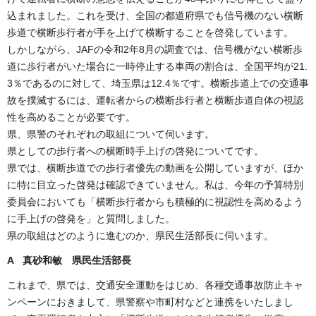
込まれました。これを受け、全国の都道府県でも信号機のない横断
歩道で横断歩行者が手を上げて横断することを啓発しています。
しかしながら、JAFの令和2年8月の調査では、信号機がない横断歩
道に歩行者がいた場合に一時停止する車両の割合は、全国平均が21.
3％であるのに対して、埼玉県は12.4％です。横断歩道上での交通事
故を撲滅するには、運転者からの横断歩行者と横断歩道自体の視認
性を高めることが必要です。
県、県警のそれぞれの取組について伺います。
県としての歩行者への横断時手上げの啓発についてです。
県では、横断歩道での歩行者優先の動画を公開していますが、ほか
に特に目立った啓発は確認できていません。私は、今年の予算特別
委員会においても「横断歩行者からも積極的に視認性を高めるよう
に手上げの啓発を」と質問しました。
県の取組はどのように進むのか、県民生活部長に伺います。
A 真砂和敏 県民生活部長
これまで、県では、交通安全運動をはじめ、各種交通事故防止キャ
ンペーンにおきまして、県警察や市町村などと連携をいたしまし