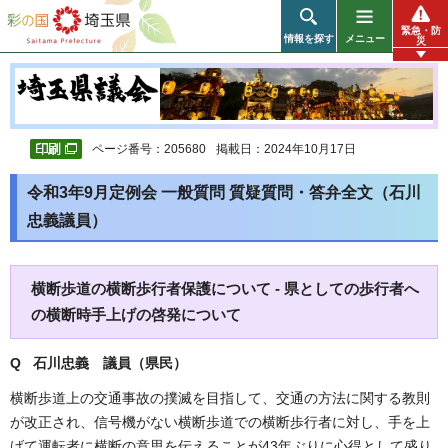
彩の国 埼玉県
緊急・防
情報を探す
メニュー
災
ページ番号：205680
掲載日：2024年10月17日
令和3年9月定例会 一般質問 質疑質問・答弁全文（石川
忠義議員）
横断歩道の横断歩行者保護について - 県としての歩行者へ
の横断時手上げの啓発について
Q 石川忠義 議員（県民）
横断歩道上の交通事故の撲滅を目指して、交通の方法に関する教則
が改正され、信号機がない横断歩道での横断歩行者に対し、手を上
げて運転者に横断の意思を伝えることが43年ぶりに心得として盛り