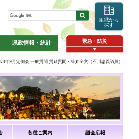
組織から
探す
緊急・防災
県政情報・統計
令和3年9月定例会 一般質問 質疑質問・答弁全文（石川忠義議員）
会
各種ご案内
議会広報