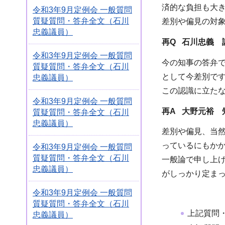
済的な負担も大
令和3年9月定例会 一般質問
質疑質問・答弁全文（石川
差別や偏見の対
忠義議員）
再Q 石川忠義 
令和3年9月定例会 一般質問
今の知事の答弁
質疑質問・答弁全文（石川
として今差別で
忠義議員）
この認識に立た
令和3年9月定例会 一般質問
再A 大野元裕 
質疑質問・答弁全文（石川
忠義議員）
差別や偏見、当
っているにもか
令和3年9月定例会 一般質問
質疑質問・答弁全文（石川
一般論で申し上
忠義議員）
がしっかり定ま
令和3年9月定例会 一般質問
質疑質問・答弁全文（石川
上記質問
忠義議員）