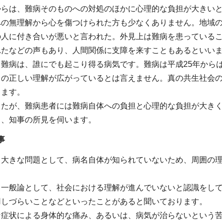
からは、難病そのものへの対処のほかに心理的な負担が大きい
の無理解から心を傷つけられた方も少なくありません。地域の
の人に付き合いが悪いと言われた。外見上は難病を患っている
れたなどの声もあり、人間関係に支障を来すこともあるといい
る難病は、誰にでも起こり得る病気です。難病は平成25年から
ての正しい理解が広がっているとは言えません。真の共生社会
ります。
したが、難病患者には難病自体への負担と心理的な負担が大き
て、知事の所見を伺います。
事
る大きな問題として、病名自体が知られていないため、周囲の
。
ら一般論として、社会における理解が進んでいないと認識をし
用しづらいことなどといったことがあると聞いております。
な症状による身体的な痛み、あるいは、病気が治らないという