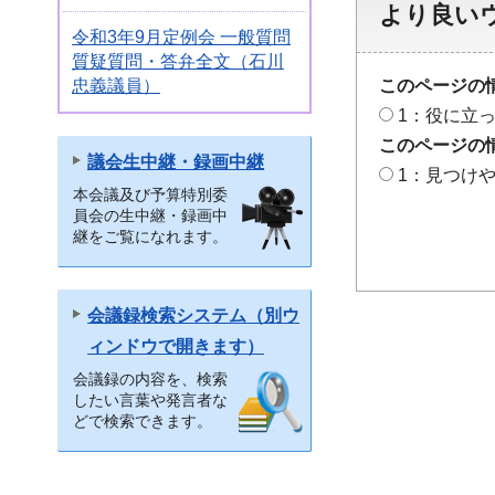
より良い
令和3年9月定例会 一般質問
質疑質問・答弁全文（石川
このページの
忠義議員）
1：役に立
このページの
議会生中継・録画中継
1：見つけ
本会議及び予算特別委
員会の生中継・録画中
継をご覧になれます。
会議録検索システム（別ウ
ィンドウで開きます）
会議録の内容を、検索
したい言葉や発言者な
どで検索できます。