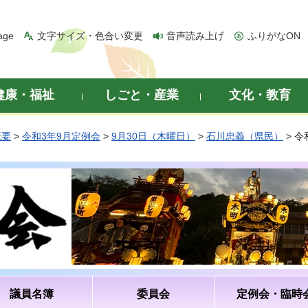
age
文字サイズ・色合い変更
音声読み上げ
ふりがなON
健康・福祉
しごと・産業
文化・教育
概要
>
令和3年9月定例会
>
9月30日（木曜日）
>
石川忠義（県民）
> 
議員名簿
委員会
定例会・臨時