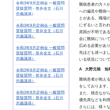
令和3年9月定例会 一般質問
難病患者の方々
質疑質問・答弁全文（石川
への偏見や難病へ
忠義議員）
とがある。職場
にずるいと言わ
令和3年9月定例会 一般質問
質疑質問・答弁全文（石川
原因が不明であ
忠義議員）
会に難病につい
広める必要があ
令和3年9月定例会 一般質問
先ほども述べま
質疑質問・答弁全文（石川
忠義議員）
いる状況につい
A 大野元裕 知
令和3年9月定例会 一般質問
質疑質問・答弁全文（石川
難病患者が抱え
忠義議員）
をしております
令和3年9月定例会 一般質問
また、残念なが
質疑質問・答弁全文（石川
優先席などを利
忠義議員）
さらには、様々