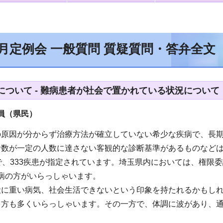
9月定例会 一般質問 質疑質問・答弁全文
について - 難病患者が社会で置かれている状況について
員（県民）
の原因が分からず治療方法が確立していない希少な疾病で、長
者数が一定の人数に達さない客観的な診断基準があるものなど
で、333疾患が指定されています。埼玉県内においては、権限
定難病の方がいらっしゃいます。
般に重い病気、社会生活できないという印象を持たれるかもし
る方も多くいらっしゃいます。その一方で、体調に波があり、