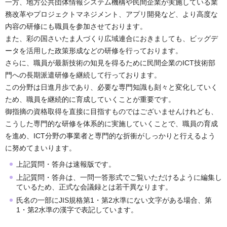
一方、地方公共団体情報システム機構や民間企業が実施している業
務改革やプロジェクトマネジメント、アプリ開発など、より高度な
内容の研修にも職員を参加させております。
また、彩の国さいたま人づくり広域連合におきましても、ビッグデ
ータを活用した政策形成などの研修を行っております。
さらに、職員が最新技術の知見を得るために民間企業のICT技術部
門への長期派遣研修を継続して行っております。
この分野は日進月歩であり、必要な専門知識も刻々と変化していく
ため、職員を継続的に育成していくことが重要です。
御指摘の資格取得を直接に目指すものではございませんけれども、
こうした専門的な研修を体系的に実施していくことで、職員の育成
を進め、ICT分野の事業者と専門的な折衝がしっかりと行えるよう
に努めてまいります。
上記質問・答弁は速報版です。
上記質問・答弁は、一問一答形式でご覧いただけるように編集し
ているため、正式な会議録とは若干異なります。
氏名の一部にJIS規格第1・第2水準にない文字がある場合、第
1・第2水準の漢字で表記しています。