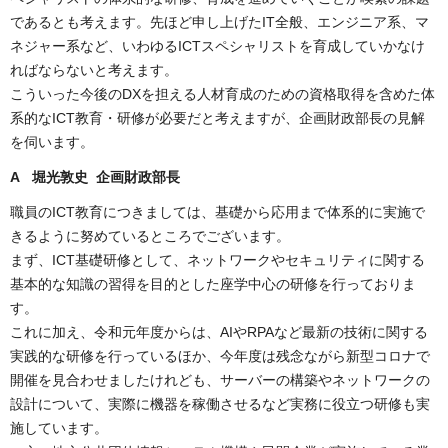
であるとも考えます。先ほど申し上げたIT全般、エンジニア系、マ
ネジャー系など、いわゆるICTスペシャリストを育成していかなけ
ればならないと考えます。
こういった今後のDXを担える人材育成のための資格取得を含めた体
系的なICT教育・研修が必要だと考えますが、企画財政部長の見解
を伺います。
A 堀光敦史 企画財政部長
職員のICT教育につきましては、基礎から応用まで体系的に実施で
きるように努めているところでございます。
まず、ICT基礎研修として、ネットワークやセキュリティに関する
基本的な知識の習得を目的とした座学中心の研修を行っておりま
す。
これに加え、令和元年度からは、AIやRPAなど最新の技術に関する
実践的な研修を行っているほか、今年度は残念ながら新型コロナで
開催を見合わせましたけれども、サーバーの構築やネットワークの
設計について、実際に機器を稼働させるなど実務に役立つ研修も実
施しています。