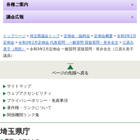
各種ご案内
議会広報
トップページ
>
埼玉県議会トップ
>
定例会・臨時会
>
定例会概要
>
令和3年2月
定例会
>
令和3年2月定例会 代表質問・一般質問 質疑質問・答弁全文
>
江原久
美子（県民）
> 令和3年2月定例会 一般質問 質疑質問・答弁全文（江原久美子
議員）
ページの先頭へ戻る
サイトマップ
ウェブアクセシビリティ
プライバシーポリシー・免責事項
著作権・リンクについて
関係機関リンク集
埼玉県庁