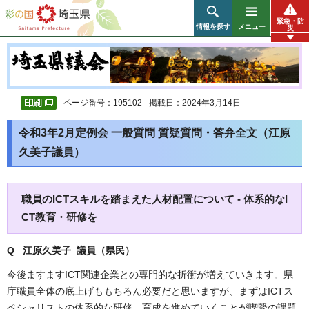
彩の国 埼玉県
緊急・防
情報を探す
メニュー
災
ページ番号：195102
掲載日：2024年3月14日
令和3年2月定例会 一般質問 質疑質問・答弁全文（江原
久美子議員）
職員のICTスキルを踏まえた人材配置について - 体系的なI
CT教育・研修を
Q 江原久美子
議員（県民）
今後ますますICT関連企業との専門的な折衝が増えていきます。県
庁職員全体の底上げももちろん必要だと思いますが、まずはICTス
ペシャリストの体系的な研修、育成を進めていくことが喫緊の課題