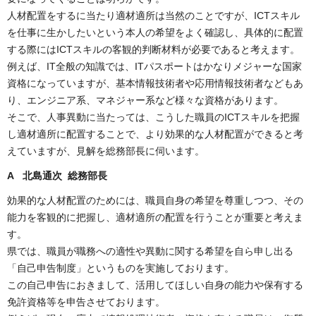
人材配置をするに当たり適材適所は当然のことですが、ICTスキル
を仕事に生かしたいという本人の希望をよく確認し、具体的に配置
する際にはICTスキルの客観的判断材料が必要であると考えます。
例えば、IT全般の知識では、ITパスポートはかなりメジャーな国家
資格になっていますが、基本情報技術者や応用情報技術者などもあ
り、エンジニア系、マネジャー系など様々な資格があります。
そこで、人事異動に当たっては、こうした職員のICTスキルを把握
し適材適所に配置することで、より効果的な人材配置ができると考
えていますが、見解を総務部長に伺います。
A 北島通次 総務部長
効果的な人材配置のためには、職員自身の希望を尊重しつつ、その
能力を客観的に把握し、適材適所の配置を行うことが重要と考えま
す。
県では、職員が職務への適性や異動に関する希望を自ら申し出る
「自己申告制度」というものを実施しております。
この自己申告におきまして、活用してほしい自身の能力や保有する
免許資格等を申告させております。