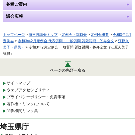
各種ご案内
議会広報
トップページ
>
埼玉県議会トップ
>
定例会・臨時会
>
定例会概要
>
令和3年2月
定例会
>
令和3年2月定例会 代表質問・一般質問 質疑質問・答弁全文
>
江原久
美子（県民）
> 令和3年2月定例会 一般質問 質疑質問・答弁全文（江原久美子
議員）
ページの先頭へ戻る
サイトマップ
ウェブアクセシビリティ
プライバシーポリシー・免責事項
著作権・リンクについて
関係機関リンク集
埼玉県庁