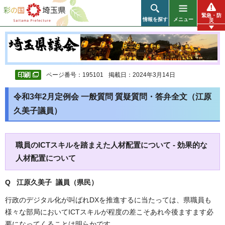
彩の国 埼玉県
緊急・防
情報を探す
メニュー
災
ページ番号：195101
掲載日：2024年3月14日
令和3年2月定例会 一般質問 質疑質問・答弁全文（江原
久美子議員）
職員のICTスキルを踏まえた人材配置について - 効果的な
人材配置について
Q 江原久美子
議員（県民）
行政のデジタル化が叫ばれDXを推進するに当たっては、県職員も
様々な部局においてICTスキルが程度の差こそあれ今後ますます必
要になってくることは明らかです。