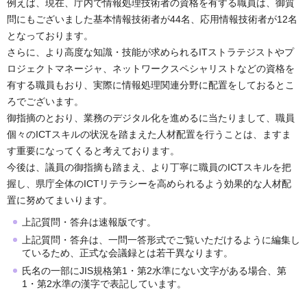
例えば、現在、庁内で情報処理技術者の資格を有する職員は、御質
問にもございました基本情報技術者が44名、応用情報技術者が12名
となっております。
さらに、より高度な知識・技能が求められるITストラテジストやプ
ロジェクトマネージャ、ネットワークスペシャリストなどの資格を
有する職員もおり、実際に情報処理関連分野に配置をしておるとこ
ろでございます。
御指摘のとおり、業務のデジタル化を進めるに当たりまして、職員
個々のICTスキルの状況を踏まえた人材配置を行うことは、ますま
す重要になってくると考えております。
今後は、議員の御指摘も踏まえ、より丁寧に職員のICTスキルを把
握し、県庁全体のICTリテラシーを高められるよう効果的な人材配
置に努めてまいります。
上記質問・答弁は速報版です。
上記質問・答弁は、一問一答形式でご覧いただけるように編集し
ているため、正式な会議録とは若干異なります。
氏名の一部にJIS規格第1・第2水準にない文字がある場合、第
1・第2水準の漢字で表記しています。