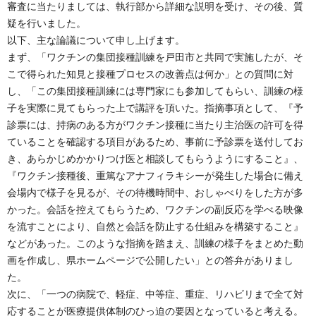
審査に当たりましては、執行部から詳細な説明を受け、その後、質
疑を行いました。
以下、主な論議について申し上げます。
まず、「ワクチンの集団接種訓練を戸田市と共同で実施したが、そ
こで得られた知見と接種プロセスの改善点は何か」との質問に対
し、「この集団接種訓練には専門家にも参加してもらい、訓練の様
子を実際に見てもらった上で講評を頂いた。指摘事項として、『予
診票には、持病のある方がワクチン接種に当たり主治医の許可を得
ていることを確認する項目があるため、事前に予診票を送付してお
き、あらかじめかかりつけ医と相談してもらうようにすること』、
『ワクチン接種後、重篤なアナフィラキシーが発生した場合に備え
会場内で様子を見るが、その待機時間中、おしゃべりをした方が多
かった。会話を控えてもらうため、ワクチンの副反応を学べる映像
を流すことにより、自然と会話を防止する仕組みを構築すること』
などがあった。このような指摘を踏まえ、訓練の様子をまとめた動
画を作成し、県ホームページで公開したい」との答弁がありまし
た。
次に、「一つの病院で、軽症、中等症、重症、リハビリまで全て対
応することが医療提供体制のひっ迫の要因となっていると考える。