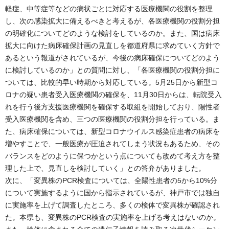
軽症、中等症等などの病状ごとに対応する医療機関の役割を整理
し、次の感染拡大に備えるべきと考えるが、各医療機関の役割分担
の明確化についてどのような検討をしているのか。また、国は病床
拡大に向けた病床確保計画の見直しを都道府県に求めていく方針で
あるという報道がされているが、今後の病床確保についてどのよう
に検討しているのか」との質問に対し、「各医療機関の役割分担に
ついては、比較的早い時期から対応している。5月25日から新型コ
ロナの疑い患者受入医療機関の確保を、11月30日からは、転院受入
れを行う後方支援医療機関を確保する取組を開始しており、陽性者
受入医療機関を含め、三つの医療機関の役割分担を行っている。ま
た、病床確保については、新型コロナウイルス感染症患者の病床を
増やすことで、一般医療が圧迫されてしまう状況もあるため、その
バランスをどのように保つかという点についても改めて考え方を整
理した上で、見直しを検討していく」との答弁がありました。
次に、「変異株のPCR検査については、全陽性患者の5から10%分
について実施するように国から指示されているが、神戸市では独自
に実施率を上げて調査したところ、多くの検体で変異株が確認され
た。本県も、変異株のPCR検査の実施率を上げる考えはないのか。