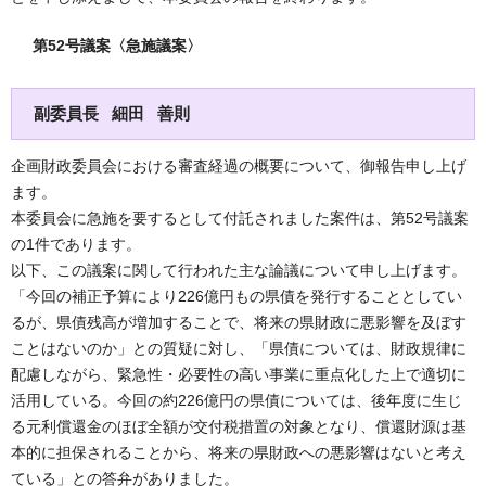
第52号議案〈急施議案〉
副委員長 細田 善則
企画財政委員会における審査経過の概要について、御報告申し上げ
ます。
本委員会に急施を要するとして付託されました案件は、第52号議案
の1件であります。
以下、この議案に関して行われた主な論議について申し上げます。
「今回の補正予算により226億円もの県債を発行することとしてい
るが、県債残高が増加することで、将来の県財政に悪影響を及ぼす
ことはないのか」との質疑に対し、「県債については、財政規律に
配慮しながら、緊急性・必要性の高い事業に重点化した上で適切に
活用している。今回の約226億円の県債については、後年度に生じ
る元利償還金のほぼ全額が交付税措置の対象となり、償還財源は基
本的に担保されることから、将来の県財政への悪影響はないと考え
ている」との答弁がありました。