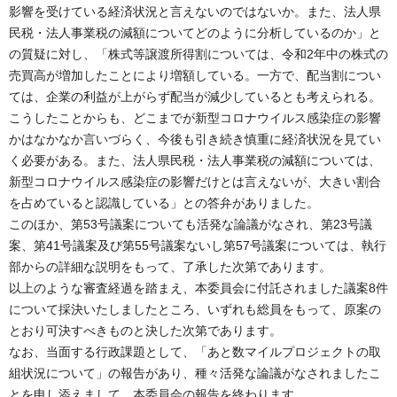
影響を受けている経済状況と言えないのではないか。また、法人県
民税・法人事業税の減額についてどのように分析しているのか」と
の質疑に対し、「株式等譲渡所得割については、令和2年中の株式の
売買高が増加したことにより増額している。一方で、配当割につい
ては、企業の利益が上がらず配当が減少しているとも考えられる。
こうしたことからも、どこまでが新型コロナウイルス感染症の影響
かはなかなか言いづらく、今後も引き続き慎重に経済状況を見てい
く必要がある。また、法人県民税・法人事業税の減額については、
新型コロナウイルス感染症の影響だけとは言えないが、大きい割合
を占めていると認識している」との答弁がありました。
このほか、第53号議案についても活発な論議がなされ、第23号議
案、第41号議案及び第55号議案ないし第57号議案については、執行
部からの詳細な説明をもって、了承した次第であります。
以上のような審査経過を踏まえ、本委員会に付託されました議案8件
について採決いたしましたところ、いずれも総員をもって、原案の
とおり可決すべきものと決した次第であります。
なお、当面する行政課題として、「あと数マイルプロジェクトの取
組状況について」の報告があり、種々活発な論議がなされましたこ
とを申し添えまして、本委員会の報告を終わります。