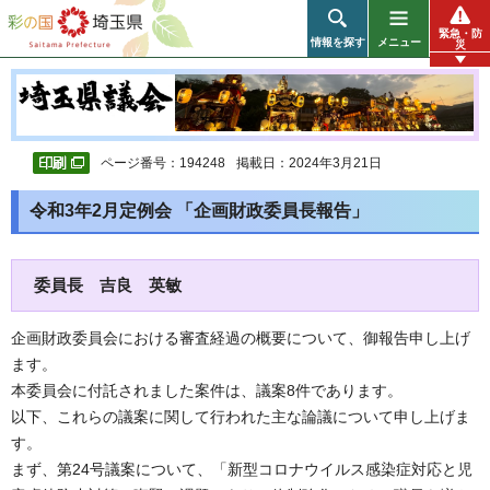
彩の国 埼玉県
緊急・防
情報を探す
メニュー
災
ページ番号：194248
掲載日：2024年3月21日
令和3年2月定例会 「企画財政委員長報告」
委員長 吉良 英敏
企画財政委員会における審査経過の概要について、御報告申し上げ
ます。
本委員会に付託されました案件は、議案8件であります。
以下、これらの議案に関して行われた主な論議について申し上げま
す。
まず、第24号議案について、「新型コロナウイルス感染症対応と児