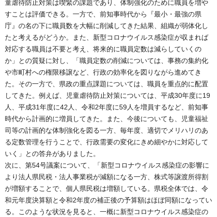
童虐待防止対策は喫緊の課題であり、体制強化のために職員を増や
すことは評価できる。一方で、前知事時代から『最小・最強の県
庁』の名の下に職員数を大幅に削減してきた結果、組織が弱体化し
たと考えるがどうか。また、新型コロナウイルス感染症が収まれば
対応する職員は不要と考え、将来的に職員定数は減らしていくの
か」との質疑に対し、「職員定数の削減については、事務の集約化
や市町村への権限移譲など、行政の効率化を図りながら進めてき
た。その一方で、県政の重点課題については、職員を重点的に配置
してきた。例えば、児童虐待防止対策については、平成30年度に19
人、平成31年度に42人、令和2年度に59人を増員するなど、前知事
時代から計画的に増員してきた。また、今後についても、児童福祉
司等の計画的な体制強化を図る一方、毎年度、適切でメリハリのあ
る定数管理を行うことで、行政需要の変化にきめ細やかに対応して
いく」との答弁がありました。
次に、第54号議案について、「新型コロナウイルス感染症の影響に
より法人県民税・法人事業税が減額になる一方、株式等譲渡所得割
が増額することで、個人県民税は増額している。県税全体では、令
和元年度決算額と令和2年度の補正後の予算額はほぼ同額になってい
る。このような状況を見ると、一概に新型コロナウイルス感染症の