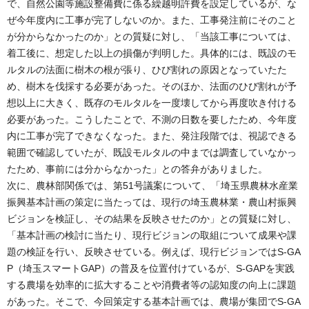
で、自然公園等施設整備費に係る繰越明許費を設定しているが、な
ぜ今年度内に工事が完了しないのか。また、工事発注前にそのこと
が分からなかったのか」との質疑に対し、「当該工事については、
着工後に、想定した以上の損傷が判明した。具体的には、既設のモ
ルタルの法面に樹木の根が張り、ひび割れの原因となっていたた
め、樹木を伐採する必要があった。そのほか、法面のひび割れが予
想以上に大きく、既存のモルタルを一度壊してから再度吹き付ける
必要があった。こうしたことで、不測の日数を要したため、今年度
内に工事が完了できなくなった。また、発注段階では、視認できる
範囲で確認していたが、既設モルタルの中までは調査していなかっ
たため、事前には分からなかった」との答弁がありました。
次に、農林部関係では、第51号議案について、「埼玉県農林水産業
振興基本計画の策定に当たっては、現行の埼玉農林業・農山村振興
ビジョンを検証し、その結果を反映させたのか」との質疑に対し、
「基本計画の検討に当たり、現行ビジョンの取組について成果や課
題の検証を行い、反映させている。例えば、現行ビジョンではS-GA
P（埼玉スマートGAP）の普及を位置付けているが、S-GAPを実践
する農場を効率的に拡大することや消費者等の認知度の向上に課題
があった。そこで、今回策定する基本計画では、農場が集団でS-GA