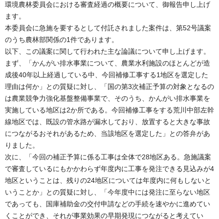
環境農林委員会における審査経過の概要について、御報告申し上げ
ます。
本委員会に急施を要するとして付託されました案件は、第52号議案
のうち農林部関係の1件であります。
以下、この議案に関して行われた主な論議について申し上げます。
まず、「かんがい排水事業について、農業水利施設のほとんどが造
成後40年以上経過している中、今回補修工事する1地区を選定した
理由は何か」との質疑に対し、「国の第3次補正予算の対象となるの
は農業競争力強化基盤整備事業で、そのうち、かんがい排水事業を
実施している地区は2か所である。今回補修工事をする荒川中部左幹
線地区では、既設の管水路が漏水しており、放置すると大きな事故
につながるおそれがあるため、当該地区を選定した」との答弁があ
りました。
次に、「今回の補正予算に係る工事は全体で28地区ある。急施議案
で審査しているにもかかわらず年度内に工事を発注できる見込みが4
地区ということは、残りの24地区については年度内に何もしないと
いうことか」との質疑に対し、「今年度中には発注に至らない地区
であっても、国庫補助金の交付申請などの手続を速やかに進めてい
くことができ、それが事業効果の早期発現につながると考えてい