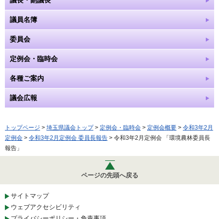
議員名簿
委員会
定例会・臨時会
各種ご案内
議会広報
トップページ
>
埼玉県議会トップ
>
定例会・臨時会
>
定例会概要
>
令和3年2月
定例会
>
令和3年2月定例会 委員長報告
> 令和3年2月定例会 「環境農林委員長
報告」
ページの先頭へ戻る
サイトマップ
ウェブアクセシビリティ
プライバシーポリシー・免責事項