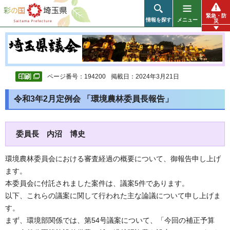
彩の国 埼玉県
緊急・防
情報を探す
メニュー
災
ページ番号：194200
掲載日：2024年3月21日
令和3年2月定例会 「環境農林委員長報告」
委員長 内沼 博史
環境農林委員会における審査経過の概要について、御報告申し上げ
ます。
本委員会に付託されました案件は、議案5件であります。
以下、これらの議案に関して行われた主な論議について申し上げま
す。
まず、環境部関係では、第54号議案について、「今回の補正予算