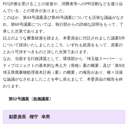
Pの評価を受けることの促進や、消費者等へのPR活動などを盛り込
んでいる」との答弁がありました。
このほか、第44号議案及び第45号議案についても活発な議論がなさ
れ、第60号議案については、執行部からの詳細な説明をもって、了
承した次第であります。
以上のような審査経過を踏まえ、本委員会に付託されました議案5件
について採決いたしましたところ、いずれも総員をもって、原案の
とおり可決すべきものと決した次第であります。
なお、当面する行政課題として、環境部から「埼玉版スーパー・シ
ティプロジェクトの基本的な考え方（骨格）案の概要」及び「第9次
埼玉県廃棄物処理基本計画（案）の概要」の報告があり、種々活発
な論議がなされましたことを申し添えまして、本委員会の報告を終
わります。
第52号議案〈急施議案〉
副委員長 権守 幸男