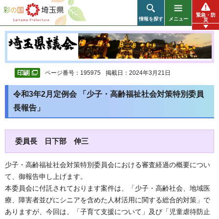
彩の国 埼玉県
緊急・防
情報を探す
メニュー
災
ページ番号：195975
掲載日：2024年3月21日
令和3年2月定例会 「少子・高齢福祉社会対策特別委員
長報告」
委員長 日下部 伸三
少子・高齢福祉社会対策特別委員会における審査経過の概要につい
て、御報告申し上げます。
本委員会に付託されております案件は、「少子・高齢社会、地域医
療、障害者並びにシニアを含めた人材活用に関する総合的対策」で
ありますが、今回は、「子育て支援について」及び「児童虐待防止