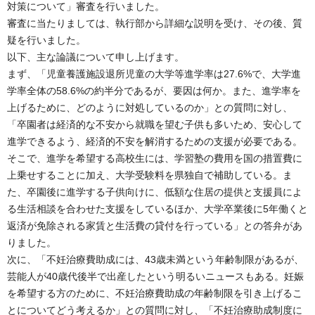
対策について」審査を行いました。
審査に当たりましては、執行部から詳細な説明を受け、その後、質
疑を行いました。
以下、主な論議について申し上げます。
まず、「児童養護施設退所児童の大学等進学率は27.6%で、大学進
学率全体の58.6%の約半分であるが、要因は何か。また、進学率を
上げるために、どのように対処しているのか」との質問に対し、
「卒園者は経済的な不安から就職を望む子供も多いため、安心して
進学できるよう、経済的不安を解消するための支援が必要である。
そこで、進学を希望する高校生には、学習塾の費用を国の措置費に
上乗せすることに加え、大学受験料を県独自で補助している。ま
た、卒園後に進学する子供向けに、低額な住居の提供と支援員によ
る生活相談を合わせた支援をしているほか、大学卒業後に5年働くと
返済が免除される家賃と生活費の貸付を行っている」との答弁があ
りました。
次に、「不妊治療費助成には、43歳未満という年齢制限があるが、
芸能人が40歳代後半で出産したという明るいニュースもある。妊娠
を希望する方のために、不妊治療費助成の年齢制限を引き上げるこ
とについてどう考えるか」との質問に対し、「不妊治療助成制度に