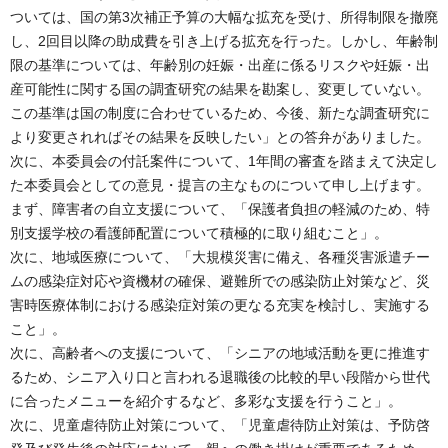
ついては、国の第3次補正予算の大幅な拡充を受け、所得制限を撤廃
し、2回目以降の助成費を引き上げる拡充を行った。しかし、年齢制
限の基準については、年齢別の妊娠・出産に係るリスクや妊娠・出
産可能性に関する国の調査研究の結果を勘案し、変更していない。
この基準は国の制度に合わせているため、今後、新たな調査研究に
より変更されればその結果を反映したい」との答弁がありました。
次に、本委員会の付託案件について、1年間の審査を踏まえて決定し
た本委員会としての意見・提言の主なものについて申し上げます。
まず、障害者の自立支援について、「保護者負担の軽減のため、特
別支援学校の看護師配置について積極的に取り組むこと」。
次に、地域医療について、「大規模災害に備え、各種災害派遣チー
ムの感染症対応や資機材の確保、避難所での感染防止対策など、災
害時医療体制における感染症対策の更なる充実を検討し、実施する
こと」。
次に、高齢者への支援について、「シニアの地域活動を更に推進す
るため、シニア入り口と言われる退職後の比較的早い段階から世代
に合ったメニューを紹介するなど、多彩な支援を行うこと」。
次に、児童虐待防止対策について、「児童虐待防止対策は、予防啓