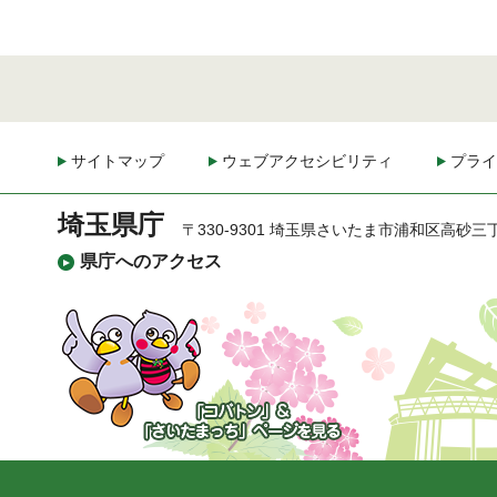
サイトマップ
ウェブアクセシビリティ
プライ
埼玉県庁
〒330-9301 埼玉県さいたま市浦和区高砂三
県庁へのアクセス
「コバトン」&「さいた
まっち」