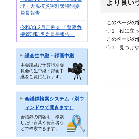
より良い
理・大規模災害対策特別委
員長報告」
このページの
令和3年2月定例会 「警察危
1：役に立
機管理防災委員長報告」
このページの
1：見つけ
議会生中継・録画中継
本会議及び予算特別委
員会の生中継・録画中
継をご覧になれます。
会議録検索システム（別ウ
ィンドウで開きます）
会議録の内容を、検索
したい言葉や発言者な
どで検索できます。