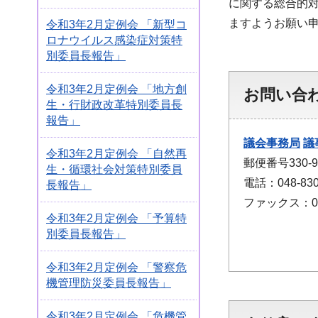
に関する総合的
ますようお願い
令和3年2月定例会 「新型コ
ロナウイルス感染症対策特
別委員長報告」
令和3年2月定例会 「地方創
お問い合
生・行財政改革特別委員長
報告」
議会事務局
議
令和3年2月定例会 「自然再
郵便番号330
生・循環社会対策特別委員
電話：048-830
長報告」
ファックス：048
令和3年2月定例会 「予算特
別委員長報告」
令和3年2月定例会 「警察危
機管理防災委員長報告」
令和3年2月定例会 「危機管