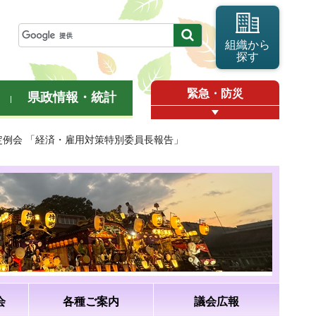
組織から
探す
緊急・防災
県政情報・統計
月定例会 「経済・雇用対策特別委員長報告」
会
各種ご案内
議会広報