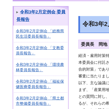
令和3年2月定例会 委員
長報告
令和3年
令和3年2月定例会 「総務県
民生活委員長報告」
委員長 岡地
令和3年2月定例会 「文教委
員長報告」
経済・雇用対策
本委員会に付託
令和3年2月定例会 「環境農
合的対策」であ
林委員長報告」
審査に当たりま
令和3年2月定例会 「福祉保
以下、主な論議
健医療委員長報告」
まず、「産業用
との質問に対し
令和3年2月定例会 「県土都
るが、それらの
市整備委員長報告」