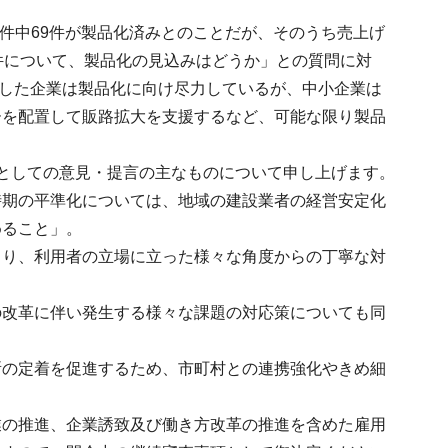
1件中69件が製品化済みとのことだが、そのうち売上げ
件について、製品化の見込みはどうか」との質問に対
支援した企業は製品化に向け尽力しているが、中小企業は
ーを配置して販路拡大を支援するなど、可能な限り製品
としての意見・提言の主なものについて申し上げます。
時期の平準化については、地域の建設業者の経営安定化
めること」。
くり、利用者の立場に立った様々な角度からの丁寧な対
の改革に伴い発生する様々な課題の対応策についても同
所の定着を促進するため、市町村との連携強化やきめ細
業の推進、企業誘致及び働き方改革の推進を含めた雇用