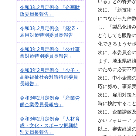
いる」との答弁
令和3年2月定例会 「企画財
次に、「新技術・
政委員長報告」
につながった件
し、「製品化済み
令和3年2月定例会 「経済・
雇用対策特別委員長報告」
どうしても販路
化できるようサ
令和3年2月定例会 「公社事
次に、本委員会
業対策特別委員長報告」
まず、埼玉県経
のために必要不
令和3年2月定例会 「少子・
高齢福祉社会対策特別委員
次に、中小企業
長報告」
応に努め、事業
次に、雇用対策
令和3年2月定例会 「産業労
時に検討するこ
働企業委員長報告」
次に、企業誘致
令和3年2月定例会 「人材育
かいフォローア
成・文化・スポーツ振興特
以上、審査経過
別委員長報告」