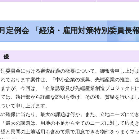
2月定例会 「経済・雇用対策特別委員長
 優
特別委員会における審査経過の概要について、御報告申し上げ
されております案件は、「中小企業の振興、先端産業の推進、
りますが、今回は、「企業誘致及び先端産業創造プロジェクト
しては、執行部から詳細な説明を受け、その後、質疑を行いま
について申し上げます。
地の確保に当たり、最大の課題は何か。また、立地ニーズにで
、「最大の課題は、用地の不足から全てのニーズに対して応え
希望と民間の土地活用も含めて県で用意できる物件をうまくマ