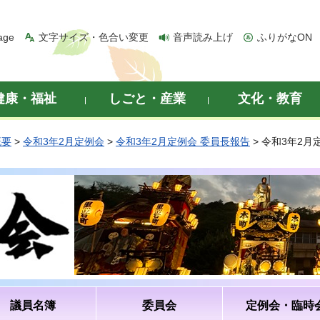
age
文字サイズ・色合い変更
音声読み上げ
ふりがなON
健康・福祉
しごと・産業
文化・教育
概要
>
令和3年2月定例会
>
令和3年2月定例会 委員長報告
> 令和3年2
議員名簿
委員会
定例会・臨時