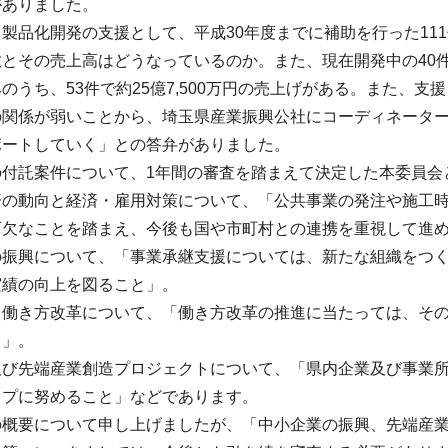
がありました。
製品化開発の支援として、平成30年度までに補助を行った11
数とその売上高はどうなっているのか。また、現在開発中の40
のうち、53件で約25億7,500万円の売上げがある。また、
の関係が弱いことから、埼玉県産業振興公社にコーディネータ
ポートしていく」との答弁がありました。
の付託案件について、1年間の審査を踏まえて決定した本委員会
済の動向と経済・雇用対策について、「公共事業の発注や施工
可欠なことを踏まえ、今後も国や市町村との連携を重視して進
の振興について、「事業承継支援については、新たな組織をつ
実績の向上を図ること」。
と働き方改革について、「働き方改革の推進に当たっては、そ
と」。
及び先端産業創造プロジェクトについて、「県内企業及び事業
ップに努めること」などであります。
の概要について申し上げましたが、「中小企業の振興、先端産