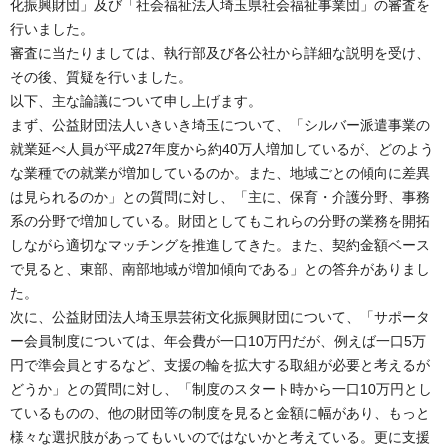
化振興財団」及び「社会福祉法人埼玉県社会福祉事業団」の審査を
行いました。
審査に当たりましては、執行部及び各公社から詳細な説明を受け、
その後、質疑を行いました。
以下、主な論議について申し上げます。
まず、公益財団法人いきいき埼玉について、「シルバー派遣事業の
就業延べ人員が平成27年度から約40万人増加しているが、どのよう
な業種での就業が増加しているのか。また、地域ごとの傾向に差異
は見られるのか」との質問に対し、「主に、保育・介護分野、事務
系の分野で増加している。財団としてもこれらの分野の業務を開拓
しながら適切なマッチングを推進してきた。また、契約金額ベース
で見ると、東部、南部地域が増加傾向である」との答弁がありまし
た。
次に、公益財団法人埼玉県芸術文化振興財団について、「サポータ
ー会員制度については、年会費が一口10万円だが、例えば一口5万
円で準会員とするなど、支援の輪を拡大する取組が必要と考えるが
どうか」との質問に対し、「制度のスタート時から一口10万円とし
ているものの、他の財団等の制度を見ると金額に幅があり、もっと
様々な選択肢があってもいいのではないかと考えている。更に支援