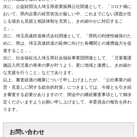
次に、公益財団法人埼玉県産業振興公社関連として、「コロナ禍に
おいて、県内企業の経営状況が厳しい中、これまでにない課題が生
じる場合も見据え相談体制を充実し、きめ細やかに対応するこ
と」。
次に、埼玉高速鉄道株式会社関連として、「県民の利便性確保のた
めに、県は、埼玉高速鉄道の延伸に向けた各機関との連携協力を促
進すること」。
次に、社会福祉法人埼玉県社会福祉事業団関連として、「児童養護
施設入所児童の将来の夢が叶うよう、更に地域と連携し、きめ細か
な支援を行うこと」などであります。
以上、審査経過の概要について申し上げましたが、「公社事業の経
営・見直しに関する総合的対策」につきましては、今後とも引き続
き審査する必要がありますので、閉会中の継続審査事項として御決
定くださいますようお願い申し上げまして、本委員会の報告を終わ
ります。
お問い合わせ