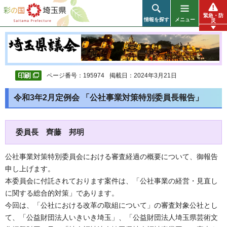
彩の国 埼玉県
緊急・防
情報を探す
メニュー
災
ページ番号：195974
掲載日：2024年3月21日
令和3年2月定例会 「公社事業対策特別委員長報告」
委員長 齊藤 邦明
公社事業対策特別委員会における審査経過の概要について、御報告
申し上げます。
本委員会に付託されております案件は、「公社事業の経営・見直し
に関する総合的対策」であります。
今回は、「公社における改革の取組について」の審査対象公社とし
て、「公益財団法人いきいき埼玉」、「公益財団法人埼玉県芸術文