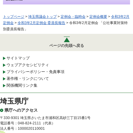
トップページ
>
埼玉県議会トップ
>
定例会・臨時会
>
定例会概要
>
令和3年2月
定例会
>
令和3年2月定例会 委員長報告
> 令和3年2月定例会 「公社事業対策特
別委員長報告」
ページの先頭へ戻る
サイトマップ
ウェブアクセシビリティ
プライバシーポリシー・免責事項
著作権・リンクについて
関係機関リンク集
埼玉県庁
県庁へのアクセス
〒330-9301 埼玉県さいたま市浦和区高砂三丁目15番1号
電話番号：048-824-2111（代表）
法人番号：1000020110001