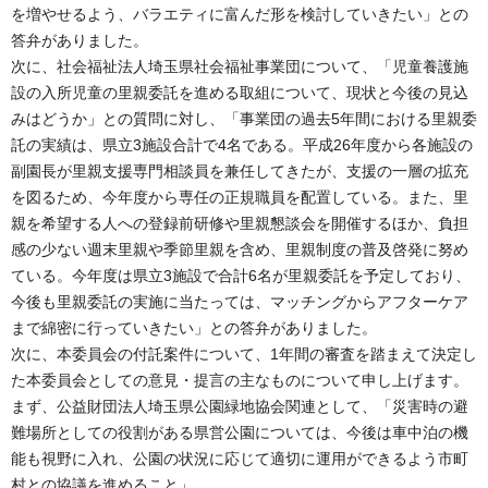
を増やせるよう、バラエティに富んだ形を検討していきたい」との
答弁がありました。
次に、社会福祉法人埼玉県社会福祉事業団について、「児童養護施
設の入所児童の里親委託を進める取組について、現状と今後の見込
みはどうか」との質問に対し、「事業団の過去5年間における里親委
託の実績は、県立3施設合計で4名である。平成26年度から各施設の
副園長が里親支援専門相談員を兼任してきたが、支援の一層の拡充
を図るため、今年度から専任の正規職員を配置している。また、里
親を希望する人への登録前研修や里親懇談会を開催するほか、負担
感の少ない週末里親や季節里親を含め、里親制度の普及啓発に努め
ている。今年度は県立3施設で合計6名が里親委託を予定しており、
今後も里親委託の実施に当たっては、マッチングからアフターケア
まで綿密に行っていきたい」との答弁がありました。
次に、本委員会の付託案件について、1年間の審査を踏まえて決定し
た本委員会としての意見・提言の主なものについて申し上げます。
まず、公益財団法人埼玉県公園緑地協会関連として、「災害時の避
難場所としての役割がある県営公園については、今後は車中泊の機
能も視野に入れ、公園の状況に応じて適切に運用ができるよう市町
村との協議を進めること」。