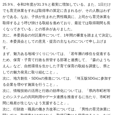
25.9％、令和2年度が31.3％と着実に増加している。また、1日だけ
でも育児休業をすれば取得率の算定に含まれるが、その人数はわず
かである。なお、子供が生まれた男性職員に、上司から育児休業を
取得するよう呼び掛ける取組を進めており、最近では取得期間も長
くなってきている」との答弁がありました。
次に、本委員会の付託案件について、1年間の審査を踏まえて決定し
た、本委員会としての意見・提言の主なものについて申し上げま
す。
まず、魅力ある地域づくりについては、「若年層の移住を促進する
ため、保育・子育て行政を所管する部署と連携して、『森のようち
えん』など、自然環境を生かした子育て保育の取組を調査し、県と
しての魅力発見に取り組むこと」。
次に、地方創生・SDGsの推進については、「埼玉版SDGsに参加す
る企業を増やす施策を行うこと」。
次に、情報技術の活用と行政の効率化については、「県内市町村等
とのシステムの共同利用やデータ連携を推進するに当たり、市町村
間に格差が生じないよう支援すること」。
次に、行財政・職員の働き方改革については、「男性の育児休業に