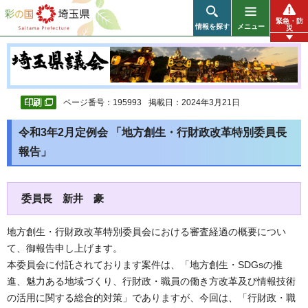
彩の国 埼玉県
緊急・防
情報を探す
メニュー
災
ページ番号：195993
掲載日：2024年3月21日
令和3年2月定例会 「地方創生・行財政改革特別委員長
報告」
委員長 新井 豪
地方創生・行財政改革特別委員会における審査経過の概要につい
て、御報告申し上げます。
本委員会に付託されております案件は、「地方創生・SDGsの推
進、魅力ある地域づくり、行財政・職員の働き方改革及び情報技術
の活用に関する総合的対策」でありますが、今回は、「行財政・職