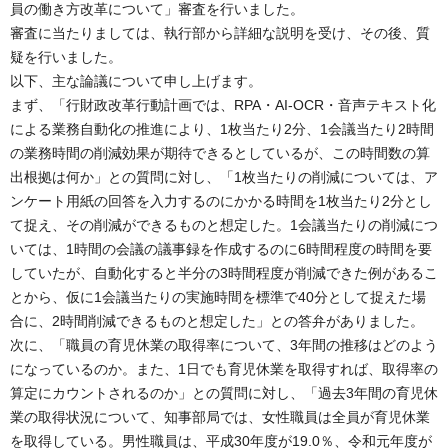
員の働き方改革について」審査を行いました。
審査に当たりましては、執行部から詳細な説明を受け、その後、質
疑を行いました。
以下、主な論議について申し上げます。
まず、「行財政改革行動計画では、RPA・AI-OCR・音声テキスト化
による業務自動化の推進により、1枚当たり2分、1会議当たり2時間
の業務時間の削減効果が期待できるとしているが、この時間数の算
出根拠は何か」との質問に対し、「1枚当たりの削減については、ア
ンケート用紙の回答を入力するのにかかる時間を1枚当たり2分とし
て捉え、その削減ができるものと想定した。1会議当たりの削減につ
いては、1時間の会議の議事録を作成するのに6時間程度の時間を要
していたが、自動化すると半分の3時間程度が削減できた例があるこ
とから、仮に1会議当たりの実施時間を標準で40分として捉えた場
合に、2時間削減できるものと想定した」との答弁がありました。
次に、「職員の育児休業の取得率について、3年間の推移はどのよう
になっているのか。また、1日でも育児休業を取得すれば、取得率の
算定にカウントされるのか」との質問に対し、「過去3年間の育児休
業の取得状況について、知事部局では、女性職員は全員が育児休業
を取得している。男性職員は、平成30年度が19.0％、令和元年度が