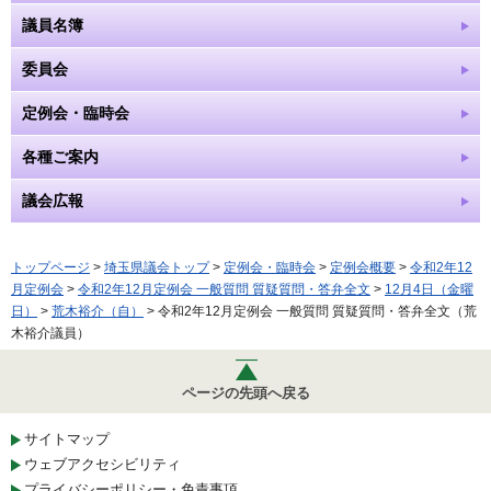
議員名簿
委員会
定例会・臨時会
各種ご案内
議会広報
トップページ
>
埼玉県議会トップ
>
定例会・臨時会
>
定例会概要
>
令和2年12
月定例会
>
令和2年12月定例会 一般質問 質疑質問・答弁全文
>
12月4日（金曜
日）
>
荒木裕介（自）
> 令和2年12月定例会 一般質問 質疑質問・答弁全文（荒
木裕介議員）
ページの先頭へ戻る
サイトマップ
ウェブアクセシビリティ
プライバシーポリシー・免責事項