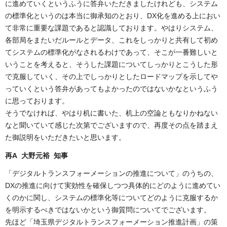
に進めていくというふうに答弁いただきましたけれども、システム
の標準化というのは本当に御承知のとおり、DX化を進める上におい
て非常に重要な課題であると認識しております。やはりシステム、
各部局をまたいだルールとデータ、これをしっかりと共有して初め
てシステムの標準化がなされるわけであって、そこが一番難しいと
いうことを考えると、そうした課題についてしっかりとこうした形
で克服していく、その上でしっかりとしたロードマップを示してや
っていくという答弁があってもよかったのではないかなというふう
に思っております。
そうでなければ、やはり机に書いた、机上の空論ともなりかねない
なと聞いていて感じた次第でございますので、再度その点を踏まえ
た御説明をいただきたいと思います。
再A 大野元裕 知事
「デジタルトランスフォーメーションの推進について」のうちの、
DXの推進に向けて実効性を確保しつつ具体的にどのように進めてい
くのかに関し、システムの標準化等についてどのように克服するか
を明示するべきではないかという御質問についてでございます。
先ほど「埼玉県デジタルトランスフォーメーション推進計画」の策