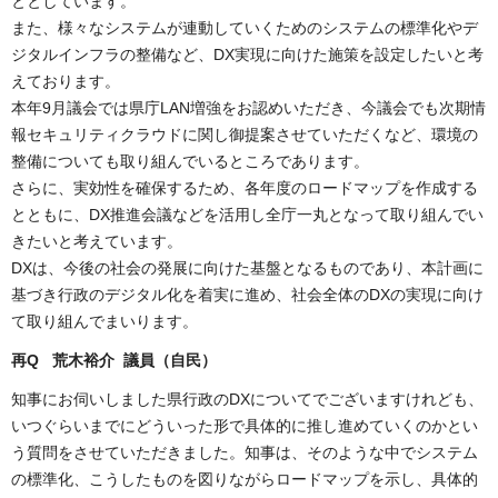
ととしています。
また、様々なシステムが連動していくためのシステムの標準化やデ
ジタルインフラの整備など、DX実現に向けた施策を設定したいと考
えております。
本年9月議会では県庁LAN増強をお認めいただき、今議会でも次期情
報セキュリティクラウドに関し御提案させていただくなど、環境の
整備についても取り組んでいるところであります。
さらに、実効性を確保するため、各年度のロードマップを作成する
とともに、DX推進会議などを活用し全庁一丸となって取り組んでい
きたいと考えています。
DXは、今後の社会の発展に向けた基盤となるものであり、本計画に
基づき行政のデジタル化を着実に進め、社会全体のDXの実現に向け
て取り組んでまいります。
再Q 荒木裕介 議員（自民
）
知事にお伺いしました県行政のDXについてでございますけれども、
いつぐらいまでにどういった形で具体的に推し進めていくのかとい
う質問をさせていただきました。知事は、そのような中でシステム
の標準化、こうしたものを図りながらロードマップを示し、具体的