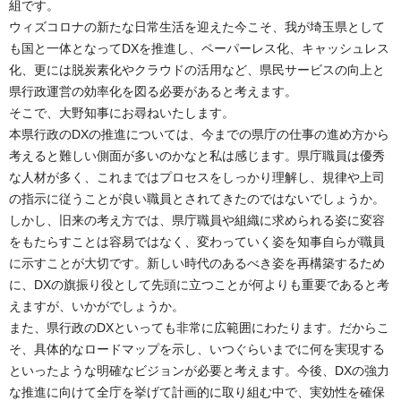
組です。
ウィズコロナの新たな日常生活を迎えた今こそ、我が埼玉県として
も国と一体となってDXを推進し、ペーパーレス化、キャッシュレス
化、更には脱炭素化やクラウドの活用など、県民サービスの向上と
県行政運営の効率化を図る必要があると考えます。
そこで、大野知事にお尋ねいたします。
本県行政のDXの推進については、今までの県庁の仕事の進め方から
考えると難しい側面が多いのかなと私は感じます。県庁職員は優秀
な人材が多く、これまではプロセスをしっかり理解し、規律や上司
の指示に従うことが良い職員とされてきたのではないでしょうか。
しかし、旧来の考え方では、県庁職員や組織に求められる姿に変容
をもたらすことは容易ではなく、変わっていく姿を知事自らが職員
に示すことが大切です。新しい時代のあるべき姿を再構築するため
に、DXの旗振り役として先頭に立つことが何よりも重要であると考
えますが、いかがでしょうか。
また、県行政のDXといっても非常に広範囲にわたります。だからこ
そ、具体的なロードマップを示し、いつぐらいまでに何を実現する
といったような明確なビジョンが必要と考えます。今後、DXの強力
な推進に向けて全庁を挙げて計画的に取り組む中で、実効性を確保