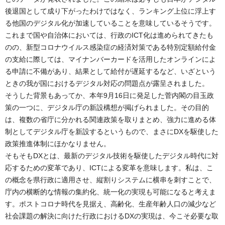
後退国として成り下がったわけではなく、ランキング上位に浮上す
る他国のデジタル化が加速していることを意味しているそうです。
これまで国や自治体においては、行政のICT化は進められてきたも
のの、新型コロナウイルス感染症の経済対策である特別定額給付金
の支給に際しては、マイナンバーカードを活用したオンラインによ
る申請に不備があり、結果として給付が遅延するなど、いざという
ときの我が国におけるデジタル対応の問題点が露呈されました。
そうした背景もあってか、本年9月16日に発足した菅内閣の目玉政
策の一つに、デジタル庁の新設構想が掲げられました。その目的
は、複数の省庁に分かれる関連政策を取りまとめ、強力に進める体
制としてデジタル庁を新設するというもので、まさにDXを駆使した
政策推進体制にほかなりません。
そもそもDXとは、最新のデジタル技術を駆使したデジタル時代に対
応するための変革であり、ICTによる変革を意味します。私は、こ
の概念を県行政に適用させ、縦割りシステムに横串を刺すことで、
庁内の横断的な情報の集約化、統一化の実現も可能になると考えま
す。ポストコロナ時代を見据え、高齢化、生産年齢人口の減少など
社会課題の解決に向けた行政におけるDXの実現は、今こそ必要な取