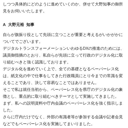
しつつ具体的にどのように進めていくのか、併せて大野知事の御所
見をお伺いいたします。
A 大野元裕 知事
自らが旗振り役として先頭に立つことが重要と考えるがいかがかに
ついてでございます。
デジタルトランスフォーメーションいわゆる
DX
の推進のためには、
議員御指摘のとおり、私自らが先頭に立って行政のデジタル化に取
り組むべきと強く認識しております。
デジタル化を進めていく上で、全ての基礎となるペーパーレス化
は、紙文化の中で仕事をしてきた行政職員にとり今までの常識を変
えることであり、決して容易なことではありません。
そこで私は就任当初から、ペーパーレス化を県庁のデジタル化の象
徴とし、重点的に取り組むべきテーマとして実施してきました。
まず、私への説明資料や庁内会議のペーパーレス化を強く指示しま
した。
さらに庁内だけでなく、外部の有識者
等
が参加する会議や記者会見
などでもペーパーレス化を実施してまいりました。