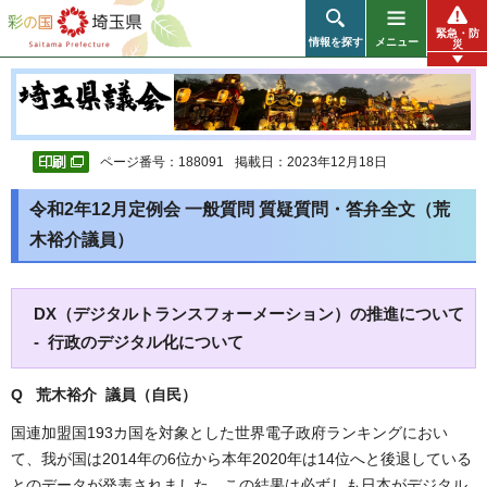
彩の国 埼玉県
緊急・防
情報を探す
メニュー
災
ページ番号：188091
掲載日：2023年12月18日
令和2年12月定例会 一般質問 質疑質問・答弁全文（荒
木裕介議員）
DX（デジタルトランスフォーメーション）の推進について
- 行政のデジタル化について
Q 荒木裕介 議員（自民
）
国連加盟国193カ国を対象とした世界電子政府ランキングにおい
て、我が国は2014年の6位から本年2020年は14位へと後退している
とのデータが発表されました。この結果は必ずしも日本がデジタル