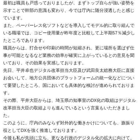
最初は職員も戸惑っておりましたが、まずトップ自らが強い姿勢を
示すことで幹部の意識も変わり、今では庁内に随分浸透したと感じ
ています。
また、ペーパーレス化ソフトなどを導入してモデル的に取り組んで
いる職場では、コピー使用量が昨年度と比較して上半期57％減少し
たところであります。
職員からは、打合せや印刷の時間が短縮され、更に場所を選ばず仕
事が可能となるなど業務の効率が確実に上がっているとの意見を聞
いており、その効果を実感しております。
先日、
平井
卓也
デジタル改革担当大臣及び
武田
良
太
総務大臣に直接
お会いして、地方公共団体のプラットフォームの統一化などについ
て要望したところ、国においても具体的な検討が進められておりま
す。
その際、平井大臣からは、埼玉県の知事室のDX化の取組はデジタル
改革担当大臣の取組よりも進んでいるという言葉もいただきまし
た。
このように、庁内のみならず対外的な働きかけについても、旗振り
役としてDXを強く推進しております。
今後も私が先頭に立ち、更なる行政のデジタル化の拡大に向けて、