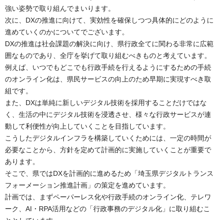
強い姿勢で取り組んでまいります。
次に、DXの推進に向けて、実効性を確保しつつ具体的にどのように
進めていくのかについてでございます。
DXの推進は社会課題の解決に向け、県行政全てに関わる非常に広範
囲なものであり、全庁を挙げて取り組むべきものと考えています。
例えば、いつでもどこでも行政手続を行えるようにするための手続
のオンライン化は、県民サービスの向上のため早期に実現すべき取
組です。
また、DXは単純に新しいデジタル技術を採用することだけではな
く、生活の中にデジタル技術を浸透させ、様々な行政サービスが連
動して利便性が向上していくことを目指しています。
こうしたデジタルインフラを構築していくためには、一定の時間が
必要なことから、方針を定めて計画的に実施していくことが重要で
あります。
そこで、県ではDXを計画的に進めるため「埼玉県デジタルトランス
フォーメーション推進計画」の策定を進めています。
計画では、まずペーパーレス化や行政手続のオンライン化、テレワ
ーク、
AI
・
RPA
活用などの「行政事務のデジタル化」に取り組むこ