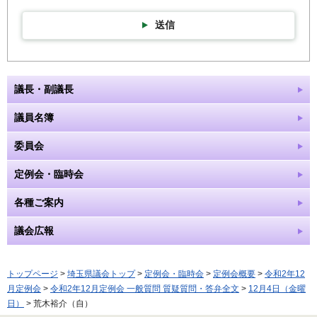
送信
議長・副議長
議員名簿
委員会
定例会・臨時会
各種ご案内
議会広報
トップページ
>
埼玉県議会トップ
>
定例会・臨時会
>
定例会概要
>
令和2年12
月定例会
>
令和2年12月定例会 一般質問 質疑質問・答弁全文
>
12月4日（金曜
日）
> 荒木裕介（自）