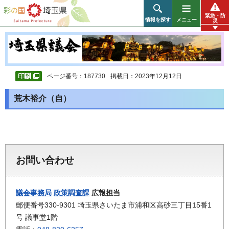
彩の国 埼玉県
緊急・防
情報を探す
メニュー
災
ページ番号：187730
掲載日：2023年12月12日
荒木裕介（自）
お問い合わせ
議会事務局
政策調査課
広報担当
郵便番号330-9301 埼玉県さいたま市浦和区高砂三丁目15番1
号 議事堂1階