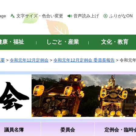
age
文字サイズ・色合い変更
音声読み上げ
ふりがなON
健康・福祉
しごと・産業
文化・教育
概要
>
令和元年12月定例会
>
令和元年12月定例会 委員長報告
> 令和元
議員名簿
委員会
定例会・臨時