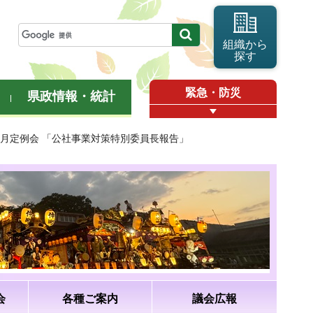
組織から
探す
緊急・防災
県政情報・統計
年9月定例会 「公社事業対策特別委員長報告」
会
各種ご案内
議会広報