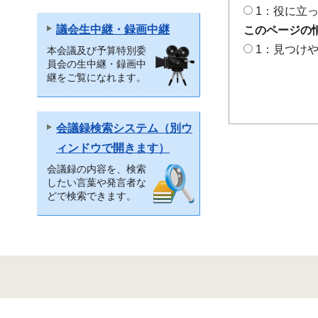
1：役に立
議会生中継・録画中継
このページの
1：見つけ
本会議及び予算特別委
員会の生中継・録画中
継をご覧になれます。
会議録検索システム（別ウ
ィンドウで開きます）
会議録の内容を、検索
したい言葉や発言者な
どで検索できます。