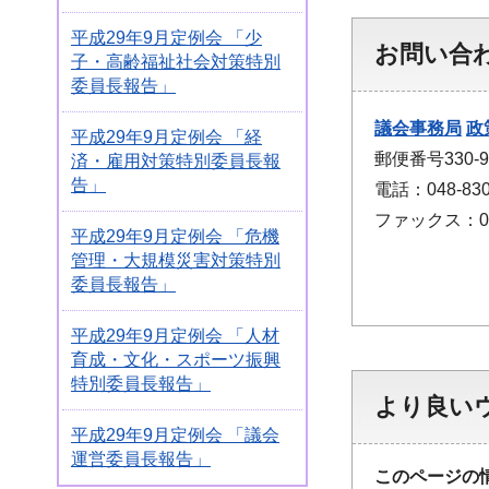
平成29年9月定例会 「少
お問い合
子・高齢福祉社会対策特別
委員長報告」
議会事務局
政
平成29年9月定例会 「経
郵便番号330
済・雇用対策特別委員長報
告」
電話：048-830
ファックス：048
平成29年9月定例会 「危機
管理・大規模災害対策特別
委員長報告」
平成29年9月定例会 「人材
育成・文化・スポーツ振興
特別委員長報告」
より良い
平成29年9月定例会 「議会
運営委員長報告」
このページの