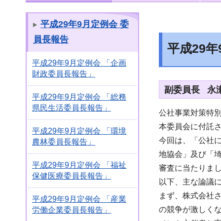
平成29年9月定例会 委
員長報告
平成29
平成29年9月定例会 「企画
財政委員長報告」
副委員長 永
平成29年9月定例会 「総務
県民生活委員長報告」
公社事業対策特
本委員会に付託
平成29年9月定例会 「環境
今回は、「公社
農林委員長報告」
地協会」及び「
平成29年9月定例会 「福祉
審査に当たりま
保健医療委員長報告」
以下、主な論議
まず、株式会社
平成29年9月定例会 「産業
の競争が激しく
労働企業委員長報告」