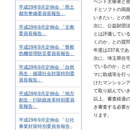
ベント主催者と
平成29年9月定例会 「県土
ドとソフトの両
都市整備委員長報告」
いきたい」との
次に、公益財団
平成29年9月定例会 「文教
委員長報告」
とは評価してい
くのか」との質問
平成29年9月定例会 「警察
年度は237名で
危機管理防災委員長報告」
次に、埼玉県住
でいるのか」と
平成29年9月定例会 「自然
再生・循環社会対策特別委
マに助成等を行
員長報告」
けたマンション
て取り組んでい
平成29年9月定例会 「地方
以上、審査経過
創生・行財政改革特別委員
長報告」
き審査する必要
ります。
平成29年9月定例会 「公社
事業対策特別委員長報告」