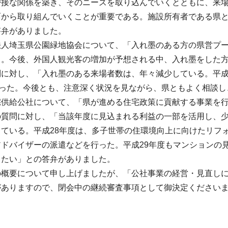
密接な関係を築き、そのニーズを取り込んでいくとともに、来
面から取り組んでいくことが重要である。施設所有者である県
答弁がありました。
法人埼玉県公園緑地協会について、「入れ墨のある方の県営プ
る。今後、外国人観光客の増加が予想される中、入れ墨をした
に対し、「入れ墨のある来場者数は、年々減少している。平成25
あった。今後とも、注意深く状況を見ながら、県ともよく相談
宅供給公社について、「県が進める住宅政策に貢献する事業を
の質問に対し、「当該年度に見込まれる利益の一部を活用し、
っている。平成28年度は、多子世帯の住環境向上に向けたリフ
アドバイザーの派遣などを行った。平成29年度もマンションの
きたい」との答弁がありました。
の概要について申し上げましたが、「公社事業の経営・見直し
がありますので、閉会中の継続審査事項として御決定ください