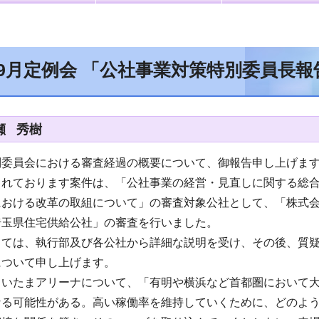
年9月定例会 「公社事業対策特別委員長報
瀬 秀樹
別委員会における審査経過の概要について、御報告申し上げま
されております案件は、「公社事業の経営・見直しに関する総
における改革の取組について」の審査対象公社として、「株式
埼玉県住宅供給公社」の審査を行いました。
しては、執行部及び各公社から詳細な説明を受け、その後、質
について申し上げます。
さいたまアリーナについて、「有明や横浜など首都圏において
なる可能性がある。高い稼働率を維持していくために、どのよ