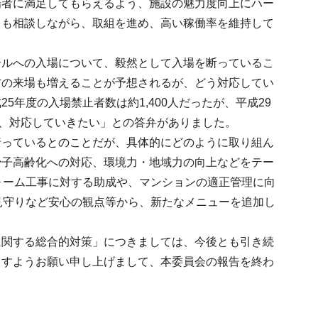
場者に満足してもらえるよう、施設の魅力度向上にハー
とも相談しながら、取組を進め、高い稼働率を維持して
ールへの入場について、毅然として入場を断っているこ
方の来場も増えることが予想されるが、どう対応してい
年度の入場禁止者数は約1,400人だったが、平成29
し、対応していきたい」との答弁がありました。
行っているとのことだが、具体的にどのように取り組ん
少子高齢化への対応、環境力・地域力の向上などをテー
ォーム工事に対する助成や、マンションの適正管理に向
見守りなど安心の観点等から、新たなメニューを追加し
に関する総合的対策」につきましては、今後とも引き続
ますようお願い申し上げまして、本委員会の報告を終わ