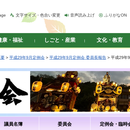
age
文字サイズ・色合い変更
音声読み上げ
ふりがなON
健康・福祉
しごと・産業
文化・教育
概要
>
平成29年9月定例会
>
平成29年9月定例会 委員長報告
> 平成29
議員名簿
委員会
定例会・臨時