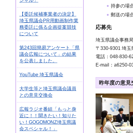
シャル」
持参の場合
【委託候補事業者の決定】
郵送の場
埼玉県議会PR用動画制作業
応募先
務委託に係る企画提案競技
について
埼玉県議会事務局
第243回簡易アンケート「県
〒330-9301
議会広報について」の結果
電話：048-830-6
を公表しました。
E-mail：a6250-03@
YouTube 埼玉県議会
昨年度の意見
大学生等と埼玉県議会議員
との意見交換会
広報ラジオ番組「もっと身
近に！！聞きたい！知りた
い！GOGOMONZ埼玉県議
会スペシャル！」