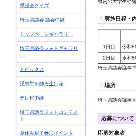
県内の大学生や
県議会クイズ
実施日程・
埼玉県議会 議会中継
トップページギャラリー
1日目
令和8
埼玉県議会フォトギャラリ
ー
2日目
令和8
埼玉県議会議事
トピックス
議事堂を飾る生け花
場所
テレビ中継
埼玉県議会議事堂
埼玉県議会フォトコンテス
応募について
ト
応募対象者
夏休み親子参加イベント