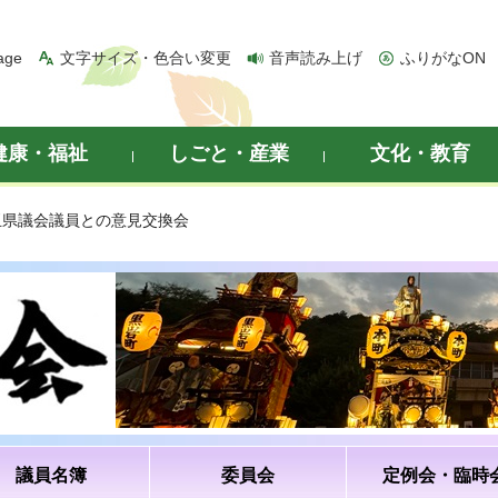
age
文字サイズ・色合い変更
音声読み上げ
ふりがなON
健康・福祉
しごと・産業
文化・教育
玉県議会議員との意見交換会
議員名簿
委員会
定例会・臨時