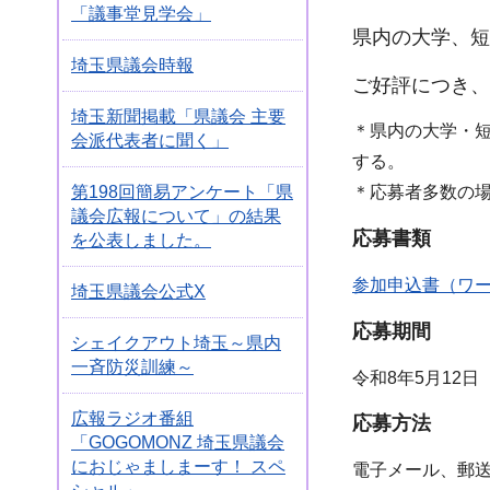
「議事堂見学会」
県内の大学、短
埼玉県議会時報
ご好評につき、
埼玉新聞掲載「県議会 主要
＊県内の大学・
会派代表者に聞く」
する。
第198回簡易アンケート「県
＊応募者多数の
議会広報について」の結果
応募書類
を公表しました。
参加申込書（ワー
埼玉県議会公式X
応募期間
シェイクアウト埼玉～県内
一斉防災訓練～
令和8年5月12
広報ラジオ番組
応募方法
「GOGOMONZ 埼玉県議会
におじゃましまーす！ スペ
電子メール、郵