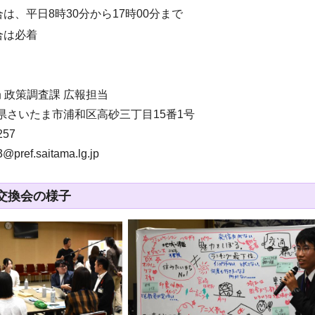
は、平日8時30分から17時00分まで
合は必着
 政策調査課 広報担当
 埼玉県さいたま市浦和区高砂三丁目15番1号
257
pref.saitama.lg.jp
交換会の様子