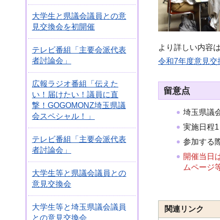
大学生と県議会議員との意
見交換会を初開催
より詳しい内容
テレビ番組「主要会派代表
者討論会」
令和7年度意見交
広報ラジオ番組「伝えた
留意点
い！届けたい！議員に直
撃！GOGOMONZ埼玉県議
埼玉県議
会スペシャル！」
実施日程
テレビ番組「主要会派代表
参加する
者討論会」
開催当日
ムページ
大学生等と県議会議員との
意見交換会
大学生等と埼玉県議会議員
関連リンク
との意見交換会