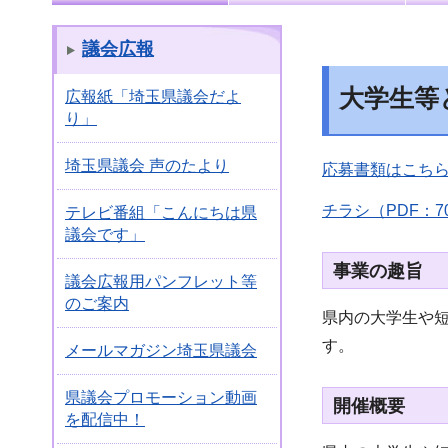
議会広報
大学生等
広報紙「埼玉県議会だよ
り」
埼玉県議会 声のたより
応募書類はこちら
チラシ（PDF：7
テレビ番組「こんにちは県
議会です」
事業の趣旨
議会広報用パンフレット等
のご案内
県内の大学生や
す。
メールマガジン埼玉県議会
県議会プロモーション動画
開催概要
を配信中！