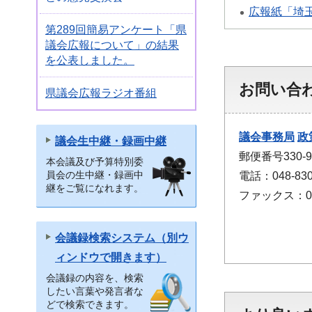
広報紙「埼
第289回簡易アンケート「県
議会広報について」の結果
を公表しました。
お問い合
県議会広報ラジオ番組
議会事務局
政
議会生中継・録画中継
郵便番号330
本会議及び予算特別委
員会の生中継・録画中
電話：048-830
継をご覧になれます。
ファックス：048
会議録検索システム（別ウ
ィンドウで開きます）
会議録の内容を、検索
したい言葉や発言者な
どで検索できます。