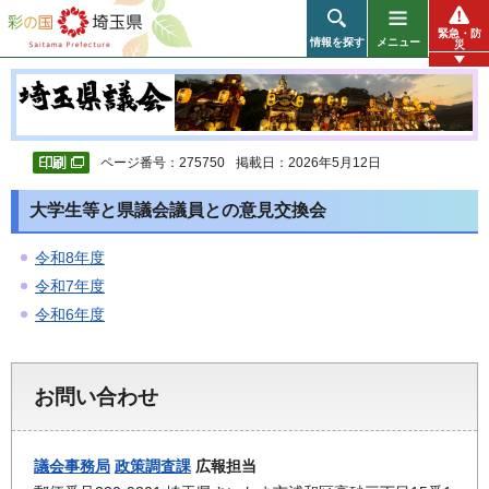
彩の国 埼玉県
緊急・防
情報を探す
メニュー
災
ページ番号：275750
掲載日：2026年5月12日
大学生等と県議会議員との意見交換会
令和8年度
令和7年度
令和6年度
お問い合わせ
議会事務局
政策調査課
広報担当