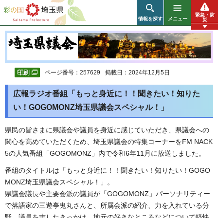
彩の国 埼玉県
緊急・防
情報を探す
メニュー
災
ページ番号：257629
掲載日：2024年12月5日
広報ラジオ番組「もっと身近に！！聞きたい！知りた
い！GOGOMONZ埼玉県議会スペシャル！」
県民の皆さまに県議会や議員を身近に感じていただき、県議会への
関心を高めていただくため、埼玉県議会の特集コーナーをFM NACK
5の人気番組「GOGOMONZ」内で令和6年11月に放送しました。
番組のタイトルは「もっと身近に！！聞きたい！知りたい！GOGO
MONZ埼玉県議会スペシャル！」。
県議会議長や主要会派の議員が「GOGOMONZ」パーソナリティー
で落語家の三遊亭鬼丸さんと、所属会派の紹介、力を入れている分
野、議員を志したきっかけ、地元の好きなところなどについて軽快