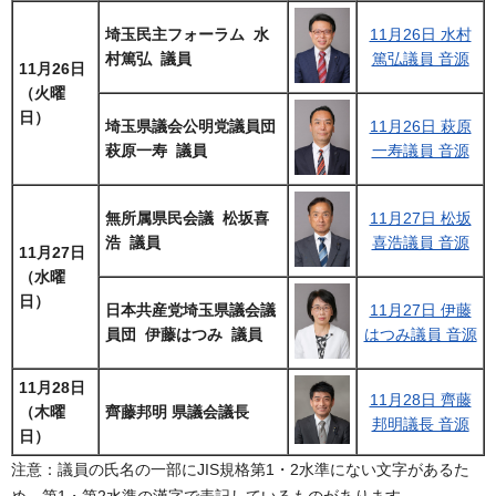
埼玉民主フォーラム 水
11月26日 水村
村篤弘 議員
篤弘議員 音源
11月26日
（火曜
日）
埼玉県議会公明党議員団
11月26日 萩原
萩原一寿 議員
一寿議員 音源
無所属県民会議 松坂喜
11月27日 松坂
浩 議員
喜浩議員 音源
11月27日
（水曜
日）
日本共産党埼玉県議会議
11月27日 伊藤
員団 伊藤はつみ 議員
はつみ議員 音源
11月28日
11月28日 齊藤
（木曜
齊藤邦明 県議会議長
邦明議長 音源
日）
注意：議員の氏名の一部にJIS規格第1・2水準にない文字があるた
め、第1・第2水準の漢字で表記しているものがあります。