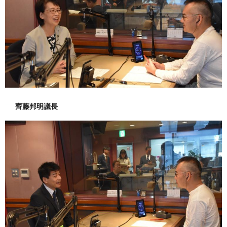
齊藤邦明議長