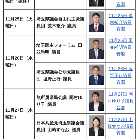
曜日・振休）
音源
11月25日 荒
11月25日（火
埼玉県議会自由民主党議
木裕介議員
曜日）
員団 荒木裕介 議員
音源
11月26日 田
埼玉民主フォーラム 田
並尚明議員
並尚明 議員
音源
11月26日（水
曜日）
11月26日 塩
埼玉県議会公明党議員
野正行議員
団 塩野正行 議員
音源
11月27日 岡
無所属県民会議 岡村ゆ
村ゆり子議員
り子 議員
音源
11月27日（木
曜日）
11月27日 山
日本共産党埼玉県議会議
崎すなお議員
員団 山崎すなお 議員
音源