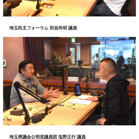
埼玉民主フォーラム 田並尚明 議員
埼玉県議会公明党議員団 塩野正行 議員