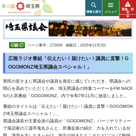
彩の国 埼玉県
緊急・防
情報を探す
メニュー
災
ページ番号：272000
掲載日：2025年12月3日
広報ラジオ番組「伝えたい！届けたい！議員に直撃！G
OGOMONZ埼玉県議会スペシャル！」
県民の皆さまに県議会や議員を身近に感じていただき、県議会への
関心を高めていただくため、埼玉県議会の特集コーナーをFM NACK
5の人気番組「GOGOMONZ」内で令和7年11月に放送しました。
番組のタイトルは「伝えたい！届けたい！議員に直撃！GOGOMON
Z埼玉県議会スペシャル！」。
県議会議長や主要会派の議員が「GOGOMONZ」パーソナリティー
で落語家の三遊亭鬼丸さんと、所属会派の紹介、力を入れている分
野、議員を志したきっかけ、地元の好きなところなどについて軽快