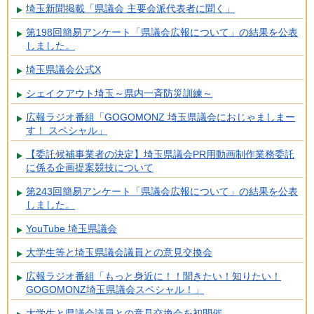
埼玉新聞掲載「県議会 主要会派代表者に聞く」
第198回簡易アンケート「県議会広報について」の結果を公表
しました。
埼玉県議会公式X
シェイクアウト埼玉～県内一斉防災訓練～
広報ラジオ番組「GOGOMONZ 埼玉県議会におじゃましまー
す！ スペシャル」
【委託候補事業者の決定】埼玉県議会PR用動画制作業務委託
に係る企画提案競技について
第243回簡易アンケート「県議会広報について」の結果を公表
しました。
YouTube 埼玉県議会
大学生等と埼玉県議会議員との意見交換会
広報ラジオ番組「もっと身近に！！聞きたい！知りたい！
GOGOMONZ埼玉県議会スペシャル！」
大学生と県議会議員との意見交換会を初開催