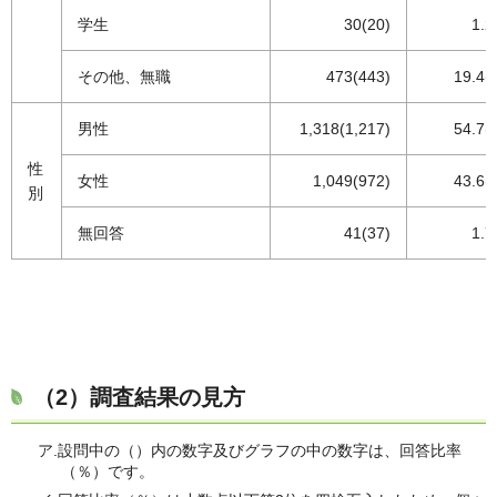
学生
30(20)
1.2
その他、無職
473(443)
19.4(
男性
1,318(1,217)
54.7(
性
女性
1,049(972)
43.6(
別
無回答
41(37)
1.7
（2）調査結果の見方
ア.設問中の（）内の数字及びグラフの中の数字は、回答比率
（％）です。