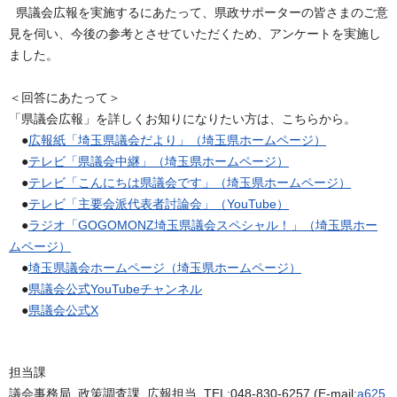
県議会広報を実施するにあたって、県政サポーターの皆さまのご意
見を伺い、今後の参考とさせていただくため、アンケートを実施し
ました。
＜回答にあたって＞
「県議会広報」を詳しくお知りになりたい方は、こちらから。
●
広報紙「埼玉県議会だより」（埼玉県ホームページ）
●
テレビ「県議会中継」（埼玉県ホームページ）
●
テレビ「こんにちは県議会です」（埼玉県ホームページ）
●
テレビ「主要会派代表者討論会」（YouTube）
●
ラジオ「GOGOMONZ埼玉県議会スペシャル！」（埼玉県ホー
ムページ）
●
埼玉県議会ホームページ（埼玉県ホームページ）
●
県議会公式YouTubeチャンネル
●
県議会公式X
担当課
議会事務局 政策調査課 広報担当 TEL:048-830-6257 (E-mail:
a625