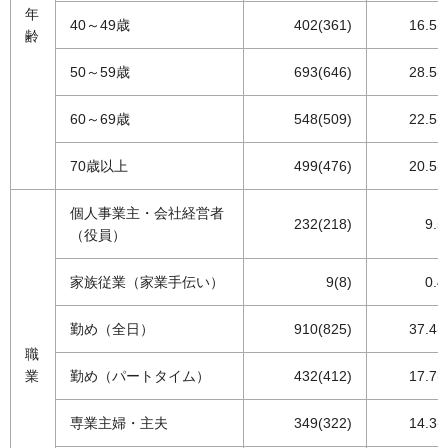
年
40～49歳
402(361)
16.5(
齢
50～59歳
693(646)
28.5(
60～69歳
548(509)
22.5(
70歳以上
499(476)
20.5(
個人事業主・会社経営者
232(218)
9.5
（役員）
家族従業（家業手伝い）
9(8)
0.4
勤め（全日）
910(825)
37.4(
職
業
勤め（パートタイム）
432(412)
17.7(
専業主婦・主夫
349(322)
14.3(