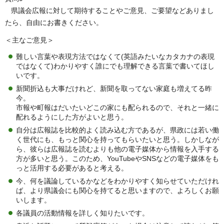
県議会広報に対して期待することやご意見、ご要望などありまし
たら、自由にお書きください。
＜主なご意見＞
難しい言葉や表現方法ではなくて(英語みたいなカタカナの表現
ではなくて)わかりやすく誰にでも理解できる言葉で書いてほし
いです。
新聞折込も大事だけれど、新聞を取ってない家庭も増えてる昨
今。
市報や町報はだいたいどこの家にも配られるので、それと一緒に
配れるようにした方がよいと思う。
自分は広報誌を比較的よく読み込む方であるが、県政には若い働
く世代にも、もっと関心を持ってもらいたいと思う。しかしなが
ら、彼らは広報誌を読むよりも他の電子媒体から情報を入手する
方が多いと思う。このため、YouTubeやSNSなどの電子媒体をも
っと活用する必要があると考える。
今、何を議論しているかなどをわかりやすく知らせていただけれ
ば、より県議会にも関心を持てると思いますので、よろしくお願
いします。
各議員の活動情報を詳しく知りたいです。