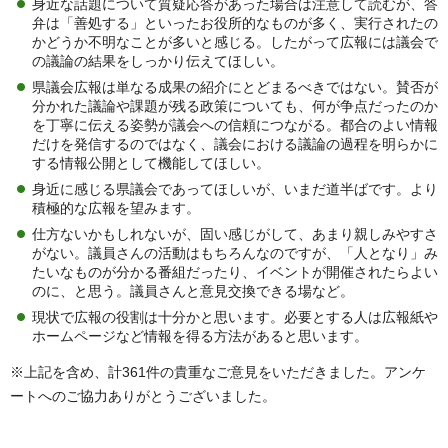
身近な話題について質疑応答があった場合は注意して読むが、答
弁は「善処する」といったお役所的なものが多く、実行されたの
かどうか不明なことが多いと感じる。したがって広報には議会で
の議論の結果をしっかり伝えてほしい。
県議会広報は単なる成果の紹介にとどまるべきではない。賛否が
分かれた議論や課題が残る政策についても、何が争点だったのか
を丁寧に伝える姿勢が議会への信頼につながる。都合のよい情報
だけを発信するのではなく、議会における議論の過程を明らかに
する情報公開として機能してほしい。
身近に感じる県議会であってほしいが、いまだ道半ばです。より
積極的な広報を望みます。
仕方ないかもしれないが、固い感じがして、あまり親しみやすさ
がない。議員さんの活動はもちろんなのですが、「人となり」み
たいなものが分かる番組だったり、イベントが開催されたらよい
のに、と思う。議員さんと意見交換できる場など。
現状で広報の役割は十分かと思います。必要とする人は広報紙や
ホームページなど情報を得る方法があると思います。
※上記を含め、計361件の貴重なご意見をいただきました。アンケ
ートへのご協力ありがとうございました。