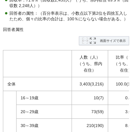
回収率：71.6％（回収数2,435人）（うち、県内在住 69.9％（回
収数 2,248人））
回答者の属性：（百分率表示は、小数点以下第2位を四捨五入し
たため、個々の比率の合計は、100％にならない場合がある。）
回答者属性
画面サイズで表示
人数（人）
比率（
（うち、県内
（うち、
在住）
在住
全体
3,403(3,216)
100.0(10
16～19歳
10(7)
0.4
20～29歳
73(59)
3.0
30～39歳
210(190)
8.6