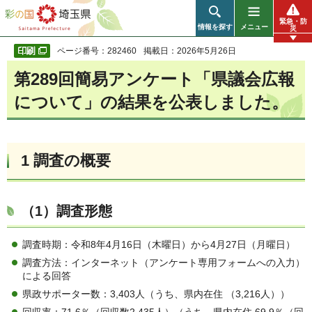
彩の国 埼玉県
緊急・防
情報を探す
メニュー
災
ページ番号：282460
掲載日：2026年5月26日
第289回簡易アンケート「県議会広報
について」の結果を公表しました。
1 調査の概要
（1）調査形態
調査時期：令和8年4月16日（木曜日）から4月27日（月曜日）
調査方法：インターネット（アンケート専用フォームへの入力）
による回答
県政サポーター数：3,403人（うち、県内在住 （3,216人））