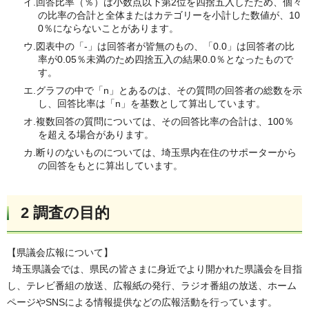
イ.回答比率（％）は小数点以下第2位を四捨五入したため、個々
の比率の合計と全体またはカテゴリーを小計した数値が、10
0％にならないことがあります。
ウ.図表中の「-」は回答者が皆無のもの、「0.0」は回答者の比
率が0.05％未満のため四捨五入の結果0.0％となったもので
す。
エ.グラフの中で「n」とあるのは、その質問の回答者の総数を示
し、回答比率は「n」を基数として算出しています。
オ.複数回答の質問については、その回答比率の合計は、100％
を超える場合があります。
カ.断りのないものについては、埼玉県内在住のサポーターから
の回答をもとに算出しています。
2 調査の目的
【県議会広報について】
埼玉県議会では、県民の皆さまに身近でより開かれた県議会を目指
し、テレビ番組の放送、広報紙の発行、ラジオ番組の放送、ホーム
ページやSNSによる情報提供などの広報活動を行っています。