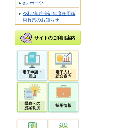
eスポーツ
令和7年度会計年度任用職
員募集のお知らせ
サイトのご利用案内
電子申請・
電子入札
届出
総合案内
県政への
採用情報
提案制度