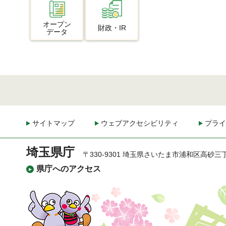
オープン
財政・IR
データ
サイトマップ
ウェブアクセシビリティ
プライ
埼玉県庁
〒330-9301 埼玉県さいたま市浦和区高砂三
県庁へのアクセス