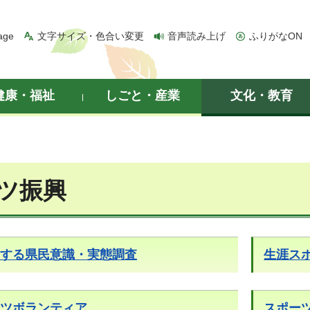
age
文字サイズ・色合い変更
音声読み上げ
ふりがなON
健康・福祉
しごと・産業
文化・教育
ツ振興
する県民意識・実態調査
生涯ス
ツボランティア
スポー