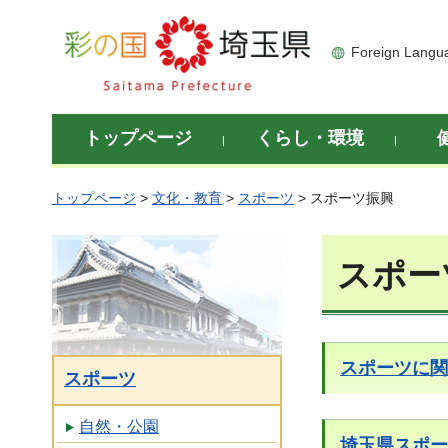
彩の国 埼玉県
Foreign Langu
トップページ
くらし・環境
トップページ
>
文化・教育
>
スポーツ
> スポーツ振興
スポー
スポーツに関
スポーツ
自然・公園
埼玉県スポー