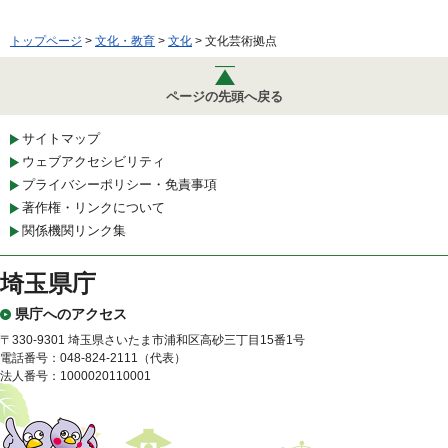
トップページ
>
文化・教育
>
文化
> 文化芸術拠点
ページの先頭へ戻る
サイトマップ
ウェブアクセシビリティ
プライバシーポリシー・免責事項
著作権・リンクについて
関係機関リンク集
埼玉県庁
県庁へのアクセス
〒330-9301 埼玉県さいたま市浦和区高砂三丁目15番1号
電話番号：048-824-2111（代表）
法人番号：1000020110001