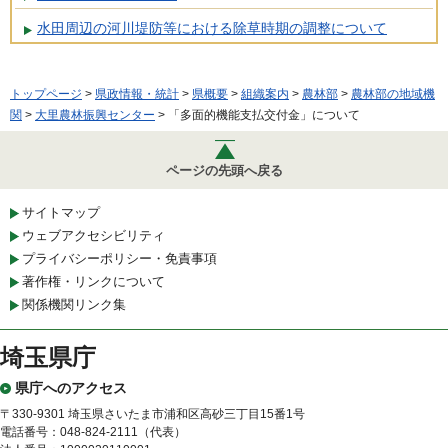
水田周辺の河川堤防等における除草時期の調整について
トップページ
>
県政情報・統計
>
県概要
>
組織案内
>
農林部
>
農林部の地域機
関
>
大里農林振興センター
> 「多面的機能支払交付金」について
ページの先頭へ戻る
サイトマップ
ウェブアクセシビリティ
プライバシーポリシー・免責事項
著作権・リンクについて
関係機関リンク集
埼玉県庁
県庁へのアクセス
〒330-9301 埼玉県さいたま市浦和区高砂三丁目15番1号
電話番号：048-824-2111（代表）