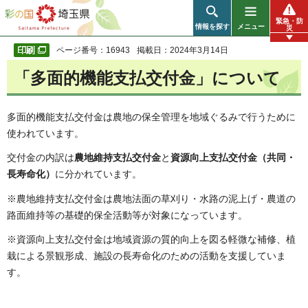
彩の国 埼玉県
緊急・防
情報を探す
メニュー
災
ページ番号：16943
掲載日：2024年3月14日
「多面的機能支払交付金」について
多面的機能支払交付金は農地の保全管理を地域ぐるみで行うために
使われています。
交付金の内訳は
農地維持支払交付金
と
資源向上支払交付金（共同・
長寿命化）
に分かれています。
※農地維持支払交付金は農地法面の草刈り・水路の泥上げ・農道の
路面維持等の基礎的保全活動等が対象になっています。
※資源向上支払交付金は地域資源の質的向上を図る軽微な補修、植
栽による景観形成、施設の長寿命化のための活動を支援していま
す。