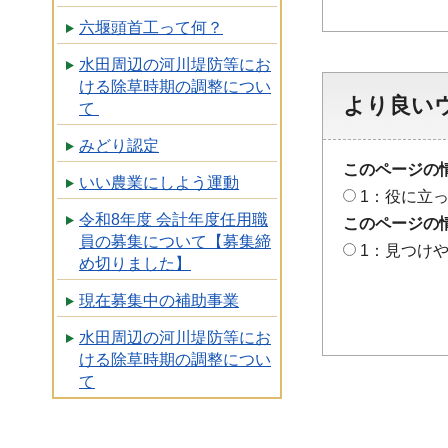
六堰頭首工って何？
水田周辺の河川堤防等にお
ける除草時期の調整につい
より良い
て
みどり認定
このページの
いい農業にしよう運動
1：役に立
令和8年度 会計年度任用職
このページの
員の募集について【募集締
1：見つけ
め切りました】
現在募集中の補助事業
水田周辺の河川堤防等にお
ける除草時期の調整につい
て