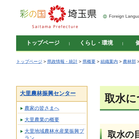
彩の国 埼玉県
Foreign Langu
トップページ
くらし・環境
トップページ
>
県政情報・統計
>
県概要
>
組織案内
>
農林部
大里農林振興センター
取水に
農家の皆さまへ
大里農業の概要
大里地域農林水産業振興プ
取水の
ラン