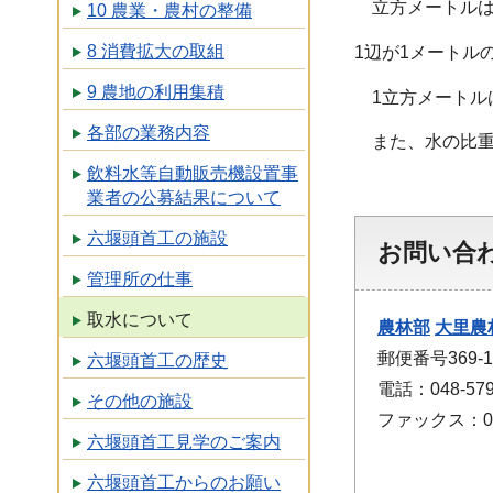
立方メートル
10 農業・農村の整備
8 消費拡大の取組
1辺が1メートル
9 農地の利用集積
1立方メートル
各部の業務内容
また、水の比重
飲料水等自動販売機設置事
業者の公募結果について
六堰頭首工の施設
お問い合
管理所の仕事
取水について
農林部
大里農
郵便番号369-
六堰頭首工の歴史
電話：048-579
その他の施設
ファックス：048
六堰頭首工見学のご案内
六堰頭首工からのお願い