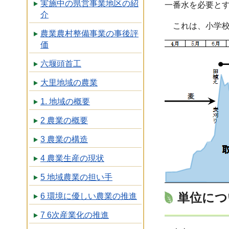
実施中の県営事業地区の紹
一番水を必要とす
介
これは、小学校
農業農村整備事業の事後評
価
六堰頭首工
大里地域の農業
1. 地域の概要
2 農業の概要
3 農業の構造
4 農業生産の現状
5 地域農業の担い手
単位につ
6 環境に優しい農業の推進
7 6次産業化の推進