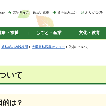
age
文字サイズ・色合い変更
音声読み上げ
ふりがなON
健康・福祉
しごと・産業
文化・教育
>
農林部の地域機関
>
大里農林振興センター
> 取水について
ついて
目的は？