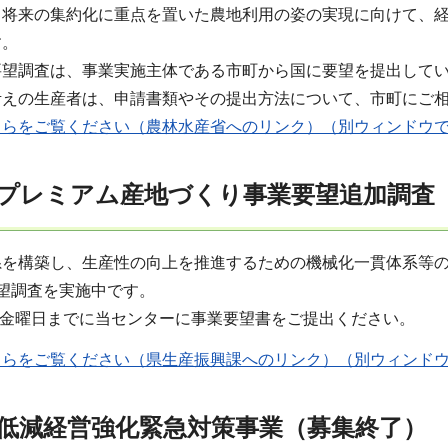
き将来の集約化に重点を置いた農地利用の姿の実現に向けて、
す。
要望調査は、事業実施主体である市町から国に要望を提出して
考えの生産者は、申請書類やその提出方法について、市町にご
ちらをご覧ください（農林水産省へのリンク）（別ウィンドウ
プレミアム産地づくり事業要望追加調査
系を構築し、生産性の向上を推進するための機械化一貫体系等
望調査を実施中です。
5日金曜日までに当センターに事業要望書をご提出ください。
ちらをご覧ください（県生産振興課へのリンク）（別ウィンド
低減経営強化緊急対策事業（募集終了）