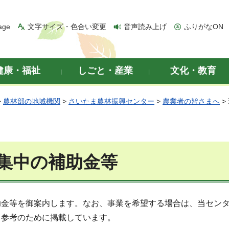
age
文字サイズ・色合い変更
音声読み上げ
ふりがなON
健康・福祉
しごと・産業
文化・教育
>
農林部の地域機関
>
さいたま農林振興センター
>
農業者の皆さまへ
>
集中の補助金等
助金等を御案内します。なお、事業を希望する場合は、当セン
も参考のために掲載しています。