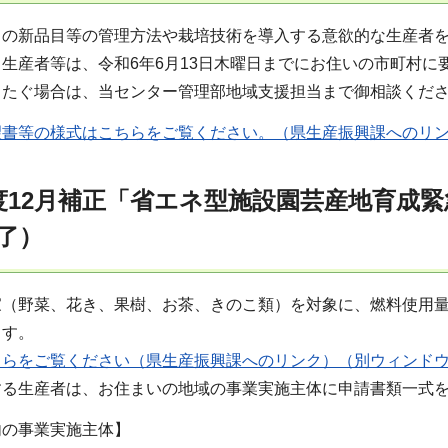
きの新品目等の管理方法や栽培技術を導入する意欲的な生産者
生産者等は、令和6年6月13日木曜日までにお住いの市町村に
またぐ場合は、当センター管理部地域支援担当まで御相談くだ
望書等の様式はこちらをご覧ください。（県生産振興課へのリ
度12月補正「省エネ型施設園芸産地育成
了）
家（野菜、花き、果樹、お茶、きのこ類）を対象に、燃料使用
ます。
ちらをご覧ください（県生産振興課へのリンク）（別ウィンド
する生産者は、お住まいの地域の事業実施主体に申請書類一式
内の事業実施主体】