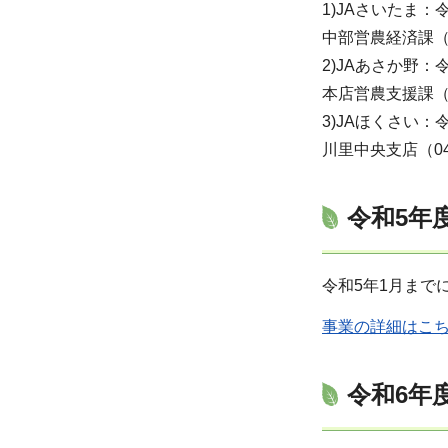
1)JAさいたま：
中部営農経済課（04
2)JAあさか野：
本店営農支援課（04
3)JAほくさい：
川里中央支店（048-
令和5年
令和5年1月まで
事業の詳細はこ
令和6年