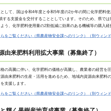
として、国は令和4年度と令和5年度の2か年の間に化学肥料
補填する支援金を交付することとしています。そのため、県では
よう、化学肥料使用量の2割低減に効果のある機械等の購入経
ちらをご覧ください（県農産物安全課へのリンク）（別ウィン
源由来肥料利用拡大事業（募集終了）
価格の高騰に伴い、化学肥料の価格が高騰し、農業者の経営を
資源由来肥料の生産・活用を進めるため、地域内資源由来肥料
）を支援します。
ちらをご覧ください（県農産物安全課へのリンク）（別ウィン
と輝く果樹産地育成事業（募集終了）