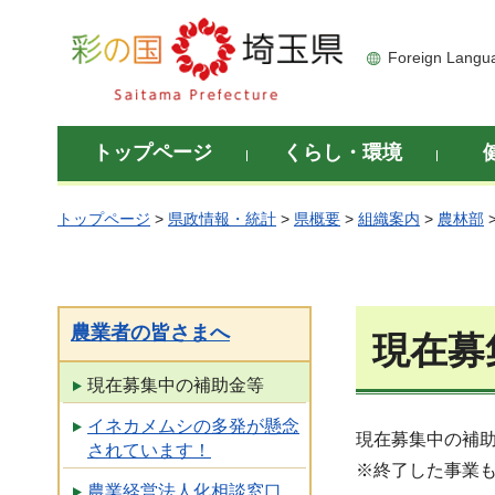
彩の国 埼玉県
Foreign Langu
トップページ
くらし・環境
トップページ
>
県政情報・統計
>
県概要
>
組織案内
>
農林部
農業者の皆さまへ
現在募
現在募集中の補助金等
イネカメムシの多発が懸念
現在募集中の補
されています！
※終了した事業
農業経営法人化相談窓口