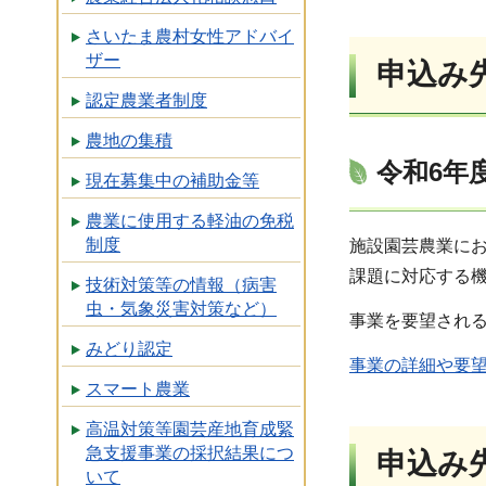
さいたま農村女性アドバイ
ザー
申込み
認定農業者制度
農地の集積
令和6年
現在募集中の補助金等
農業に使用する軽油の免税
制度
施設園芸農業に
課題に対応する
技術対策等の情報（病害
虫・気象災害対策など）
事業を要望される
みどり認定
事業の詳細や要
スマート農業
高温対策等園芸産地育成緊
急支援事業の採択結果につ
申込み
いて