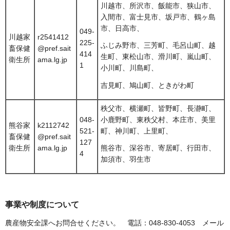
川越市、所沢市、飯能市、狭山市、
入間市、富士見市、坂戸市、鶴ヶ島
市、日高市、
049-
川越家
r2541412
225-
ふじみ野市、三芳町、毛呂山町、越
畜保健
@pref.sait
414
生町、東松山市、滑川町、嵐山町、
衛生所
ama.lg.jp
1
小川町、川島町、
吉見町、鳩山町、ときがわ町
秩父市、横瀬町、皆野町、長瀞町、
048-
小鹿野町、東秩父村、本庄市、美里
熊谷家
k2112742
521-
町、神川町、上里町、
畜保健
@pref.sait
127
衛生所
ama.lg.jp
熊谷市、深谷市、寄居町、行田市、
4
加須市、羽生市
事業や制度について
農産物安全課へお問合せください。 電話：048-830-4053 メール