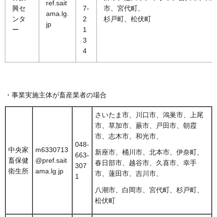
ref.sait
興セ
7-
市、宮代町、
ama.lg.
ンタ
2
杉戸町、松伏町
jp
ー
1
3
4
・事業実施主体が畜産業者の場合
さいたま市、川口市、鴻巣市、上尾
市、草加市、蕨市、戸田市、朝霞
市、志木市、和光市、
048-
中央家
m6330713
新座市、桶川市、北本市、伊奈町、
663-
畜保健
@pref.sait
春日部市、越谷市、久喜市、幸手
307
衛生所
ama.lg.jp
市、蓮田市、吉川市、
1
八潮市、白岡市、宮代町、杉戸町、
松伏町