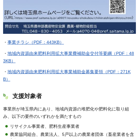
・
事業チラシ（PDF：443KB）
・
地域内資源由来肥料利用拡大事業費補助金交付等要綱（PDF：48
3KB）
・
地域内資源由来肥料利用拡大事業補助金募集要領（PDF：271K
B）
支援対象者
事業所が埼玉県内にあり、地域内資源の堆肥化や肥料化に取り組
み、以下の要件のいずれかを満たすもの
リサイクル事業者、肥料生産事業者
農業協同組合、農業法人、5戸以上の農業者団体（畜産業者を含