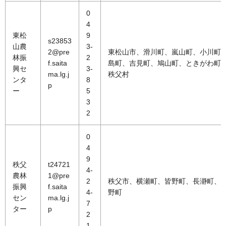
0
4
東松
9
s23853
山農
3-
2@pre
東松山市、滑川町、嵐山町、小川町
林振
2
f.saita
島町、吉見町、鳩山町、ときがわ町
興セ
3-
ma.lg.j
秩父村
ンタ
8
p
ー
5
3
2
0
4
9
秩父
t24721
4-
農林
1@pre
2
秩父市、横瀬町、皆野町、長瀞町、
振興
f.saita
4-
野町
セン
ma.lg.j
7
ター
p
2
1