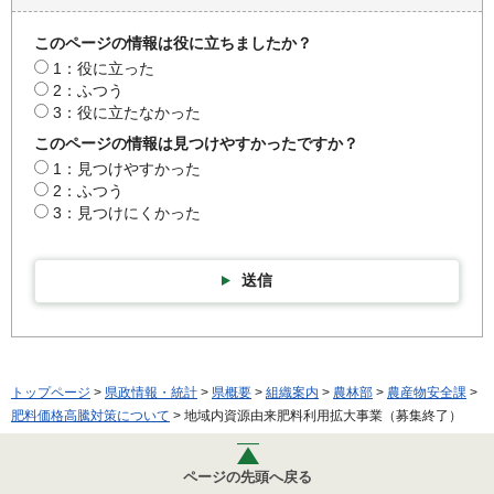
このページの情報は役に立ちましたか？
1：役に立った
2：ふつう
3：役に立たなかった
このページの情報は見つけやすかったですか？
1：見つけやすかった
2：ふつう
3：見つけにくかった
送信
トップページ
>
県政情報・統計
>
県概要
>
組織案内
>
農林部
>
農産物安全課
>
肥料価格高騰対策について
> 地域内資源由来肥料利用拡大事業（募集終了）
ページの先頭へ戻る