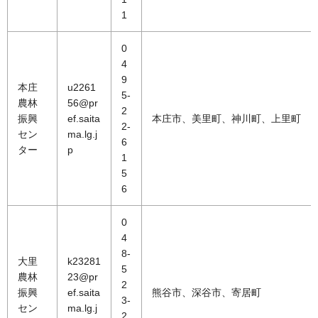
1
0
4
9
本庄
u2261
5-
農林
56@pr
2
振興
ef.saita
本庄市、美里町、神川町、上里町
2-
セン
ma.lg.j
6
ター
p
1
5
6
0
4
8-
大里
k23281
5
農林
23@pr
2
振興
ef.saita
熊谷市、深谷市、寄居町
3-
セン
ma.lg.j
2