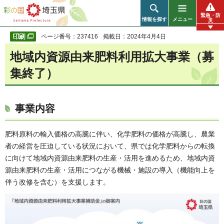
彩の国 埼玉県
緊急・防
情報を探す
メニュー
災
ページ番号：237416
掲載日：2024年4月4日
地域内資源由来肥料利用拡大事業（募
集終了）
事業内容
肥料原料の輸入価格の高騰に伴い、化学肥料の価格が高騰し、農業
者の経営を圧迫している状況において、県では化学肥料からの転換
に向けて地域内資源由来肥料の生産・活用を進めるため、地域内資
源由来肥料の生産・活用につながる機械・施設の導入（機能向上を
伴う改修を含む）を支援します。