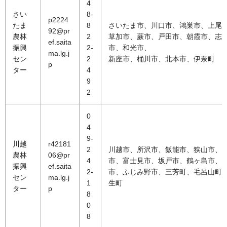
4
さい
8-
p2224
たま
8
さいたま市、川口市、鴻巣市、上尾
92@pr
農林
2
草加市、蕨市、戸田市、朝霞市、志
ef.saita
振興
2-
市、和光市、
ma.lg.j
セン
2
新座市、桶川市、北本市、伊奈町
p
ター
4
9
2
0
4
9-
川越
r42181
2
川越市、所沢市、飯能市、狭山市、
農林
06@pr
4
市、富士見市、坂戸市、鶴ヶ島市、
振興
ef.saita
2-
市、ふじみ野市、三芳町、毛呂山町
セン
ma.lg.j
1
生町
ター
p
8
0
8