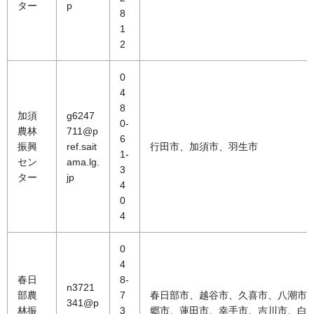
ター
p
8
1
2
0
4
8
加須
g6247
0-
農林
711@p
6
振興
ref.sait
行田市、加須市、羽生市
1-
セン
ama.lg.
3
ター
jp
4
0
4
0
4
春日
8-
n3721
部農
7
春日部市、越谷市、久喜市、八潮市
341@p
林振
3
郷市、蓮田市、幸手市、吉川市、白