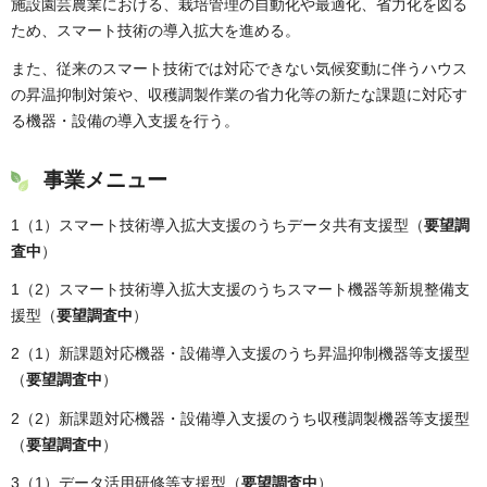
施設園芸農業における、栽培管理の自動化や最適化、省力化を図る
ため、スマート技術の導入拡大を進める。
また、従来のスマート技術では対応できない気候変動に伴うハウス
の昇温抑制対策や、収穫調製作業の省力化等の新たな課題に対応す
る機器・設備の導入支援を行う。
事業メニュー
1（1）スマート技術導入拡大支援のうちデータ共有支援型（
要望調
査中
）
1（2）スマート技術導入拡大支援のうちスマート機器等新規整備支
援型（
要望調査中
）
2（1）新課題対応機器・設備導入支援のうち昇温抑制機器等支援型
（
要望調査中
）
2（2）新課題対応機器・設備導入支援のうち収穫調製機器等支援型
（
要望調査中
）
3（1）データ活用研修等支援型（
要望調査中
）