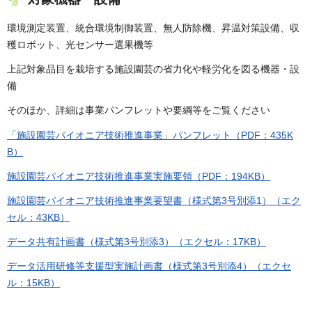
環境測定装置、統合環境制御装置、無人防除機、昇温対策設備、収
穫ロボット、光センサー選果機等
上記対象品目を栽培する施設園芸の省力化や軽労化を図る機器・設
備
そのほか、詳細は事業パンフレットや要綱等をご覧ください
「施設園芸パイオニア技術推進事業」パンフレット（PDF：435K
B）
施設園芸パイオニア技術推進事業実施要領（PDF：194KB）
施設園芸パイオニア技術推進事業要望書（様式第3号別添1）（エク
セル：43KB）
データ共有計画書（様式第3号別添3）（エクセル：17KB）
データ活用研修等支援型実施計画書（様式第3号別添4）（エクセ
ル：15KB）