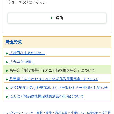
3：見つけにくかった
送信
埼玉野菜
「行田在来えだまめ」
「丸系八つ頭」
県事業「施設園芸パイオニア技術推進事業」について
県事業「あまかおべにべに倍増作戦展開事業」について
令和7年度元気な野菜産地づくり推進セミナー開催のお知らせ
にんにく簡易移植機定植実演会の開催について
トップページ
>
しごと・産業
>
農業
>
農村振興
>
生産している農作物
>
埼玉野