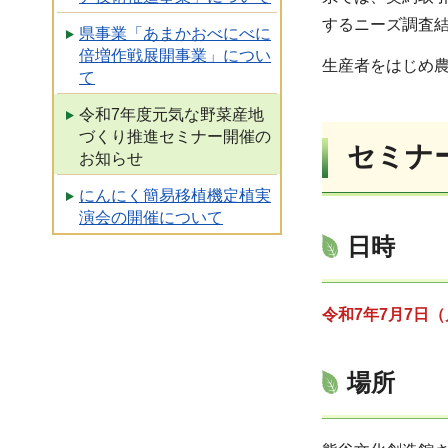
するニーズ調査
県事業「あまかおべにべに
倍増作戦展開事業」につい
生産者をはじめ
て
令和7年度元気な野菜産地
づくり推進セミナー開催の
セミナ
お知らせ
にんにく簡易移植機定植実
演会の開催について
日時
令和7年7月7日（
場所