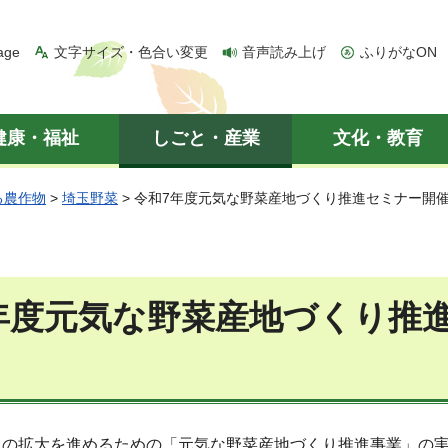
age
文字サイズ・色合い変更
音声読み上げ
ふりがなON
健康・福祉
しごと・産業
文化・教育
る農作物
>
埼玉野菜
> 令和7年度元気な野菜産地づくり推進セミナー開
年度元気な野菜産地づくり推
引の拡大を進めるための「元気な野菜産地づくり推進事業」の実