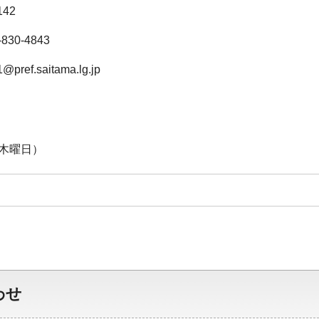
142
30-4843
pref.saitama.lg.jp
（木曜日）
わせ