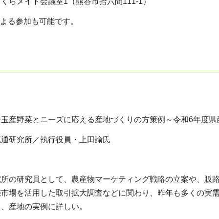
くらメイト会議室1（熊谷市拾六間111-1）
による参加も可能です。
埼玉産野菜とニーズに応える産地づくりの方策例～令和6年度県
流通研究所／執行役員・上田諭氏
究所の研究員として、農産物マーケティング戦略の立案や、販
売市場を活用した取引拡大調査などに関わり、昨年も多くの実需
引、産地の実例に詳しい。