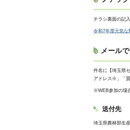
チラシ裏面の記
令和7年度元気な
メールで
件名に【埼玉県セ
アドレス※」「
※WEB参加の場
送付先
埼玉県農林部生