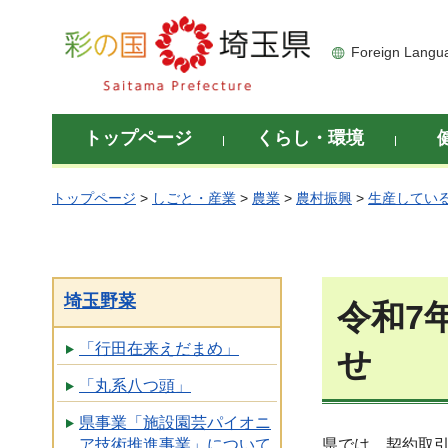
彩の国 埼玉県
Foreign Langu
トップページ
くらし・環境
トップページ
>
しごと・産業
>
農業
>
農村振興
>
生産してい
埼玉野菜
令和7
「行田在来えだまめ」
せ
「丸系八つ頭」
県事業「施設園芸パイオニ
ア技術推進事業」について
県では、契約取