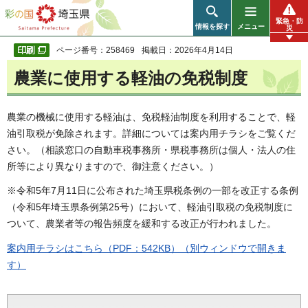
彩の国 埼玉県
緊急・防
情報を探す
メニュー
災
ページ番号：258469
掲載日：2026年4月14日
農業に使用する軽油の免税制度
農業の機械に使用する軽油は、免税軽油制度を利用することで、軽
油引取税が免除されます。詳細については案内用チラシをご覧くだ
さい。（相談窓口の自動車税事務所・県税事務所は個人・法人の住
所等により異なりますので、御注意ください。）
※令和5年7月11日に公布された埼玉県税条例の一部を改正する条例
（令和5年埼玉県条例第25号）において、軽油引取税の免税制度に
ついて、農業者等の報告頻度を緩和する改正が行われました。
案内用チラシはこちら（PDF：542KB）（別ウィンドウで開きま
す）