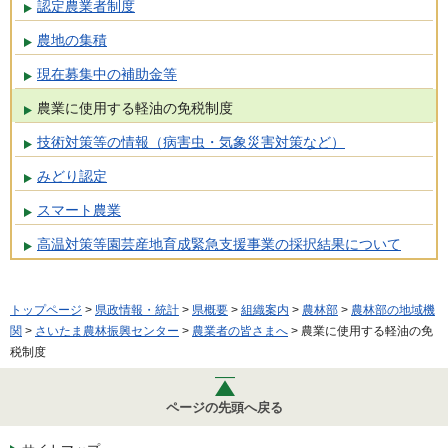
認定農業者制度
農地の集積
現在募集中の補助金等
農業に使用する軽油の免税制度
技術対策等の情報（病害虫・気象災害対策など）
みどり認定
スマート農業
高温対策等園芸産地育成緊急支援事業の採択結果について
トップページ
>
県政情報・統計
>
県概要
>
組織案内
>
農林部
>
農林部の地域機
関
>
さいたま農林振興センター
>
農業者の皆さまへ
> 農業に使用する軽油の免
税制度
ページの先頭へ戻る