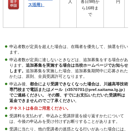
人
各日9時か
円
ス活用）
ら16時ま
で
申込者数が定員を超えた場合は、在職者を優先して、抽選を行い
ます。
申込者数が定員に達しないときなどは、追加募集をする場合があ
ります。
追加募集を実施する場合は当校ホームページでお知らせ
します。
追加募集を実施した場合、追加募集期間中に応募された
かたは、原則、全員受講許可となります。
申込み後、
都合により受講できなくなった場合は、川越高等技術
専門校まで電話またはメール（r3570701@pref.saitama.lg.jp）
でご連絡ください。 その際、すでにお支払いただいた受講料は
返金できませんのでご了承ください
。
テキストは各自ご用意ください。
受講料を支払わず、申込みと受講辞退を繰り返すかたについて
は、今後の申込みを受け付けずお断りすることがあります。
受講に当たり、他の受講者の迷惑となる行いがあった場合には、