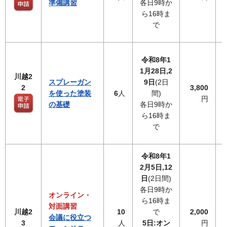
準備講習
各日9時か
ら16時ま
で
令和8年1
1月28日,2
川越2
スプレーガン
9日
(2日
2
3,800
を使った塗装
6
人
間)
円
の基礎
各日9時か
ら16時ま
で
令和8年1
2月5日,12
日
(2日間)
各日9時か
オンライン・
ら16時ま
対面講習
川越2
10
で
2,000
会議に役立つ
3
人
5日:オン
円