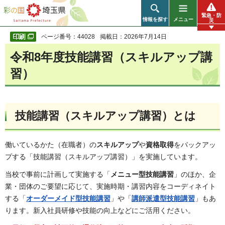
彩の国 埼玉県
緊急・防
情報を探す
メニュー
災
ページ番号：44028
掲載日：2026年7月14日
令和8年度技能講習（スキルアップ講
習）
技能講習（スキルアップ講習）とは
働いているかた（在職者）の
スキルアップ
や
資格取得
をバックアッ
プする「技能講習（スキルアップ講習）」を実施しています。
当校で事前に計画して実施する「
メニュー型技能講習
」のほか、企
業・団体のご要望に応じて、実施時期・講習内容をコーディネイト
する「
オーダーメイド型技能講習
」や「
講師派遣型技能講習
」もあ
ります。新入社員研修や技能の向上などにご活用ください。