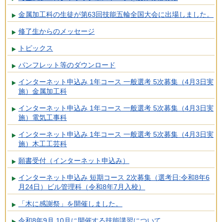
金属加工科の生徒が第63回技能五輪全国大会に出場しました。
修了生からのメッセージ
トピックス
パンフレット等のダウンロード
インターネット申込み 1年コース 一般選考 5次募集（4月3日実
施）金属加工科
インターネット申込み 1年コース 一般選考 5次募集（4月3日実
施）電気工事科
インターネット申込み 1年コース 一般選考 5次募集（4月3日実
施）木工工芸科
願書受付（インターネット申込み）
インターネット申込み 短期コース 2次募集（選考日:令和8年6
月24日）ビル管理科（令和8年7月入校）
「木に感謝祭」を開催しました。
令和8年9月,10月に開催する技能講習について