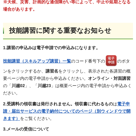
※天候
、災害、計画的な通信障がい等によって、中止や延期となる
場合があります。
技能講習に関する重要なお知らせ
1.講習の申込みは電子申請での申込みになります。
技能講習（スキルアップ講習）一覧
のコード番号下の
のボタ
ンをクリックするか、
講習名
をクリックし、表示された各講習の概
要ページ内の電子申請から申込みください。
オンライン・対面講習
の「
川越02
」、「
川越23
」は概要ページ内の電子申請から申込みく
ださい。
2.
受講料の領収書は発行されません。領収書に代わるもの
は
電子申
請・届出サービスの電子納付についてのページ（別ウィンドウで開
きます）
をご覧ください。
3.メールの受信について