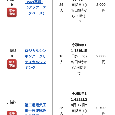
Excel基礎2
9
25
日
(2日間)
2,000
（グラフ・デ
人
各日9時か
円
ータベース）
ら16時ま
で
令和8年1
川越2
ロジカルシン
1月8日,15
0
キング・クリ
10
日
(2日間)
2,000
ティカルシン
人
各日9時か
円
キング
ら16時ま
で
令和8年1
1月21日,2
川越2
第二種電気工
8日,12月5
1
25
6,700
事士技能試験
日
(3日間)
人
円