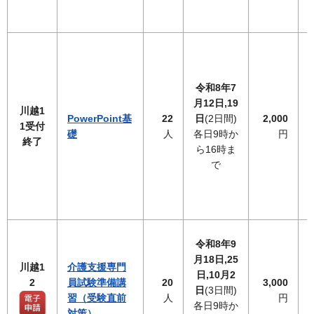
令和8年7
月12日,19
川越1
PowerPoint基
22
日
(2日間)
2,000
1受付
礎
人
各日9時か
円
終了
ら16時ま
で
令和8年9
月18日,25
川越1
介護支援専門
日,10月2
2
員試験準備講
20
3,000
日
(3日間)
習（受験直前
人
円
各日9時か
対策）