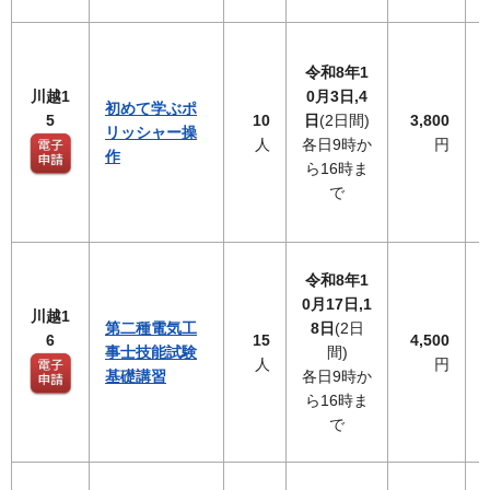
令和8年1
川越1
0月3日,4
初めて学ぶポ
5
10
日
(2日間)
3,800
リッシャー操
人
各日9時か
円
作
ら16時ま
で
令和8年1
0月17日,1
川越1
第二種電気工
8日
(2日
6
15
4,500
事士技能試験
間)
人
円
基礎講習
各日9時か
ら16時ま
で