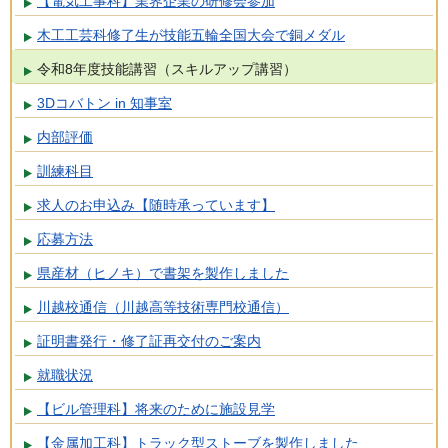
【電気工事科】業界企業の研修会参加
木工工芸科修了生が技能五輪全国大会で銅メダル
令和8年度技能講習（スキルアップ講習）
3Dコバトン in 知事室
内部評価
訓練科目
求人のお申込み【随時承っています】
応募方法
県産材（ヒノキ）で書架を製作しました
川越校通信（川越高等技術専門校通信）
証明書発行・修了証再交付のご案内
就職状況
【ビル管理科】将来のために施設見学
【金属加工科】トラック型ストーブを製作しました