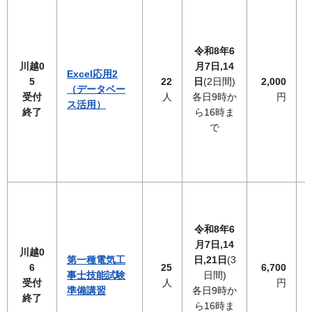
令和8年6
川越0
月7日,14
Excel応用2
5
22
日
(2日間)
2,000
（データベー
受付
人
各日9時か
円
ス活用）
終了
ら16時ま
で
令和8年6
月7日,14
川越0
第一種電気工
日,21日
(3
6
25
6,700
事士技能試験
日間)
受付
人
円
準備講習
各日9時か
終了
ら16時ま