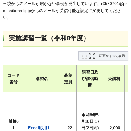
当校からのメールが届かない事例が発生しています。r3570701@pr
ef.saitama.lg.jpからのメールが受信可能な設定に変更してくださ
い。
実施講習一覧（令和8年度）
画面サイズで表示
講習日及
コード
募集
講習名
び講習時
受講料
番号
定員
間
令和8年5
川越0
月10日,17
1
Excel応用1
22
日
(2日間)
2,000