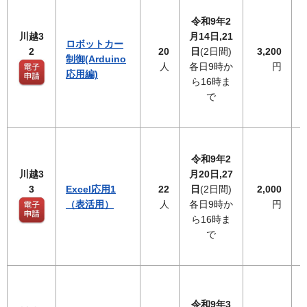
令和9年2
川越3
月14日,21
ロボットカー
2
20
日
(2日間)
3,200
制御(Arduino
人
各日9時か
円
応用編)
ら16時ま
で
令和9年2
川越3
月20日,27
3
Excel応用1
22
日
(2日間)
2,000
（表活用）
人
各日9時か
円
ら16時ま
で
令和9年3