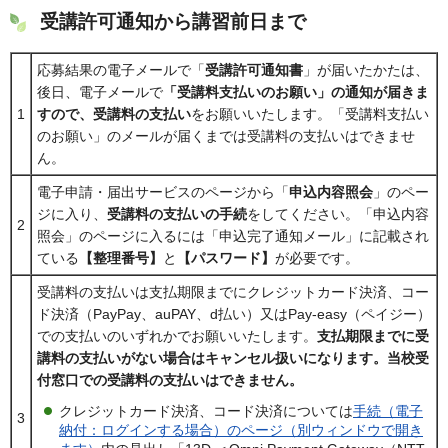
受講許可通知から講習前日まで
応募結果の電子メールで「
受講許可通知書
」が届いたかたは、
後日、電子メールで
「受講料支払いのお願い」の通知が届きま
1
すので、受講料の支払い
をお願いいたします。「受講料支払い
のお願い」のメールが届くまでは受講料の支払いはできませ
ん。
電子申請・届出サービスのページから「
申込内容照会
」のペー
ジに入り、
受講料の支払いの手続
をしてください。「申込内容
2
照会」のページに入るには「申込完了通知メール」に記載され
ている
【整理番号】
と
【パスワード】
が必要です。
受講料の支払いは支払期限までにクレジットカード決済、コー
ド決済（PayPay、auPAY、d払い）又はPay-easy（ペイジー）
での支払いのいずれかでお願いいたします。
支払期限までに受
講料の支払いがない場合はキャンセル扱いになります。当校受
付窓口での受講料の支払いはできません。
クレジットカード決済、コード決済については
手続（電子
3
納付：ログインする場合）のページ（別ウィンドウで開き