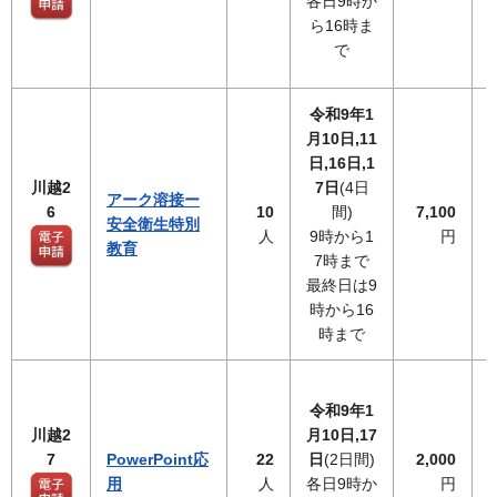
各日9時か
ら16時ま
で
令和9年1
月10日,11
日,16日,1
川越2
7日
(4日
アーク溶接ー
6
10
間)
7,100
安全衛生特別
人
9時から1
円
教育
7時まで
最終日は9
時から16
時まで
令和9年1
川越2
月10日,17
7
PowerPoint応
22
日
(2日間)
2,000
用
人
各日9時か
円