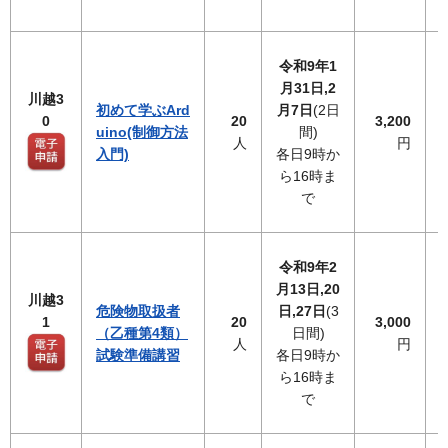
令和9年1
月31日,2
川越3
初めて学ぶArd
月7日
(2日
0
20
3,200
uino(制御方法
間)
人
円
入門)
各日9時か
ら16時ま
で
令和9年2
月13日,20
川越3
危険物取扱者
日,27日
(3
1
20
3,000
（乙種第4類）
日間)
人
円
試験準備講習
各日9時か
ら16時ま
で