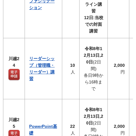
ファシリテー
ライン講
ション
習
12日:当校
での対面
講習
令和8年1
2月13日,2
川越2
リーダーシッ
0日
(2日
4
プ（管理職・
10
2,000
間)
リーダー）講
人
円
各日9時か
習
ら16時ま
で
令和8年1
2月13日,2
川越2
0日
(2日
5
PowerPoint基
22
2,000
間)
礎
人
円