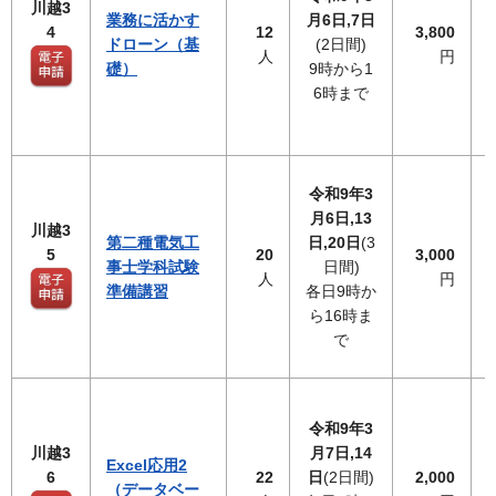
川越3
業務に活かす
月6日,7日
4
12
3,800
ドローン（基
(2日間)
人
円
礎）
9時から1
6時まで
令和9年3
月6日,13
川越3
第二種電気工
日,20日
(3
5
20
3,000
事士学科試験
日間)
人
円
準備講習
各日9時か
ら16時ま
で
令和9年3
川越3
月7日,14
Excel応用2
6
22
日
(2日間)
2,000
（データベー