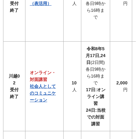
受付
（表活用）
人
各日9時か
円
終了
ら16時ま
で
令和8年5
月17日,24
日
(2日間)
各日9時か
オンライン・
川越0
ら16時ま
対面講習
2
10
で
2,000
社会人として
受付
人
17日:オン
円
のコミュニケ
終了
ライン講
ーション
習
24日:当校
での対面
講習