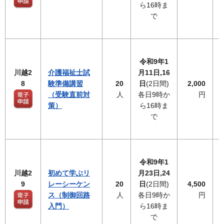
ら16時ま
で
令和9年1
川越2
介護福祉士試
月11日,16
8
験準備講習
20
日
(2日間)
2,000
（受験直前対
人
各日9時か
円
策）
ら16時ま
で
令和9年1
川越2
初めて学ぶリ
月23日,24
9
レーシーケン
20
日
(2日間)
4,500
ス（制御回路
人
各日9時か
円
入門）
ら16時ま
で