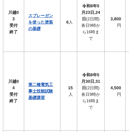
令和8年5
川越0
月23日,24
スプレーガン
3
日
(2日間)
3,800
を使った塗装
6
人
受付
各日9時か
円
の基礎
終了
ら16時ま
で
令和8年5
川越0
月30日,31
第二種電気工
4
15
日
(2日間)
4,500
事士技能試験
受付
人
各日9時か
円
基礎講習
終了
ら16時ま
で