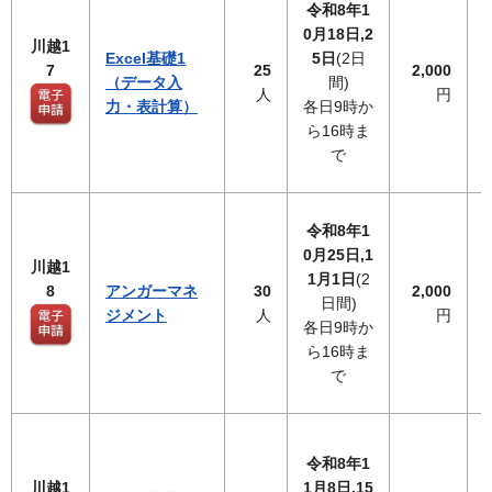
令和8年1
0月18日,2
川越1
Excel基礎1
5日
(2日
7
25
2,000
（データ入
間)
人
円
力・表計算）
各日9時か
ら16時ま
で
令和8年1
0月25日,1
川越1
1月1日
(2
8
アンガーマネ
30
2,000
日間)
ジメント
人
円
各日9時か
ら16時ま
で
令和8年1
川越1
1月8日,15