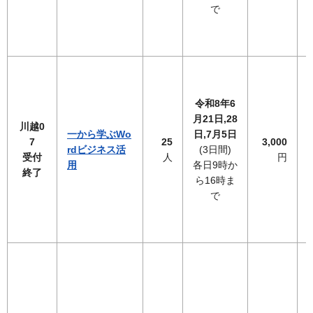
で
令和8年6
月21日,28
川越0
一から学ぶWo
日,7月5日
7
25
3,000
rdビジネス活
(3日間)
受付
人
円
用
各日9時か
終了
ら16時ま
で