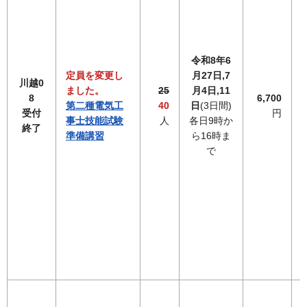
令和8年6
定員を変更し
月27日,7
川越0
ました。
25
月4日,11
8
6,700
第二種電気工
40
日
(3日間)
受付
円
事士技能試験
人
各日9時か
終了
準備講習
ら16時ま
で