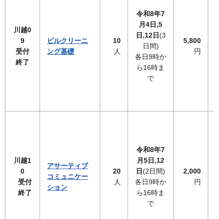
令和8年7
月4日,5
川越0
日,12日
(3
9
ビルクリーニ
10
5,800
日間)
受付
ング基礎
人
円
各日9時か
終了
ら16時ま
で
令和8年7
川越1
月5日,12
アサーティブ
0
20
日
(2日間)
2,000
コミュニケー
受付
人
各日9時か
円
ション
終了
ら16時ま
で