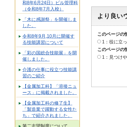
和8年6月24日）ビル管理科
（令和8年7月入校）
より良い
「木に感謝祭」を開催しま
した。
このページの
令和8年9月,10月に開催す
1：役に立
る技能講習について
このページの
「彩の国総合技能展」を開
1：見つけ
催しました。
介護の仕事に役立つ技能講
習のご紹介
【金属加工科】「溶接ニュ
ース」に掲載されました。
【金属加工科の修了生】
「製造業で躍動する女性た
ち」で紹介されました。
第二志望制度について