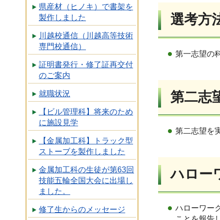
県産材（ヒノキ）で書架を
選考方
製作しました
川越校通信（川越高等技術
専門校通信）
第一志望の
証明書発行・修了証再交付
のご案内
第二志
就職状況
【ビル管理科】将来のため
に施設見学
第二志望を
【金属加工科】トラック型
ストーブを製作しました
金属加工科の生徒が第63回
ハロー
技能五輪全国大会に出場し
ました。
ハローワー
修了生からのメッセージ
ことを報告