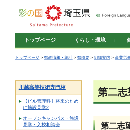
彩の国 埼玉県
Foreign Langu
トップページ
くらし・環境
トップページ
>
県政情報・統計
>
県概要
>
組織案内
>
産業労
川越高等技術専門校
第二志
【ビル管理科】将来のため
に施設見学2
オープンキャンパス・施設
第二志
見学・入校相談会