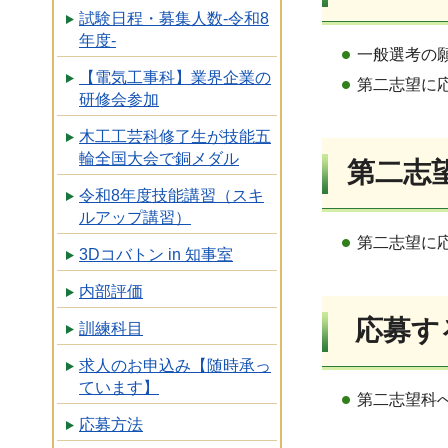
試験日程・募集人数-令和8
年度-
一般選考の
【電気工事科】業界企業の
第二志望に
研修会参加
木工工芸科修了生が技能五
輪全国大会で銅メダル
第二志
令和8年度技能講習（スキ
ルアップ講習）
第二志望に
3Dコバトン in 知事室
内部評価
応募す
訓練科目
求人のお申込み【随時承っ
ています】
第二志望科
応募方法