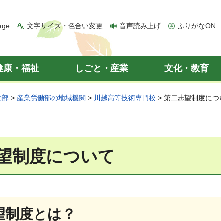
age
文字サイズ・色合い変更
音声読み上げ
ふりがなON
健康・福祉
しごと・産業
文化・教育
働部
>
産業労働部の地域機関
>
川越高等技術専門校
> 第二志望制度につ
望制度について
望制度とは？