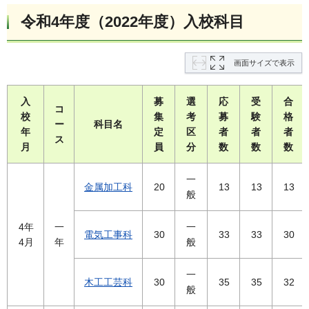
令和4年度（2022年度）入校科目
画面サイズで表示
入
募
選
応
受
合
コ
校
集
考
募
験
格
ー
科目名
年
定
区
者
者
者
ス
月
員
分
数
数
数
一
金属加工科
20
13
13
13
般
4年
一
一
電気工事科
30
33
33
30
4月
年
般
一
木工工芸科
30
35
35
32
般