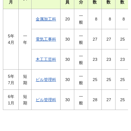
月
員
分
数
数
数
一
金属加工科
20
8
8
8
般
5年
一
一
電気工事科
30
27
27
25
4月
年
般
一
木工工芸科
30
23
23
23
般
5年
短
一
ビル管理科
30
25
25
25
7月
期
般
6年
短
一
ビル管理科
30
28
27
25
1月
期
般