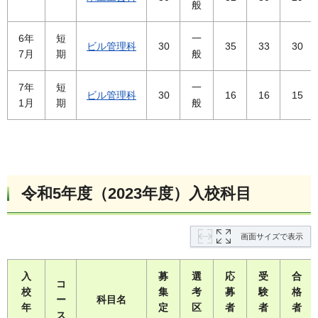
般
6年
短
一
ビル管理科
30
35
33
30
7月
期
般
7年
短
一
ビル管理科
30
16
16
15
1月
期
般
令和5年度（2023年度）入校科目
画面サイズで表示
入
募
選
応
受
合
コ
校
集
考
募
験
格
ー
科目名
年
定
区
者
者
者
ス