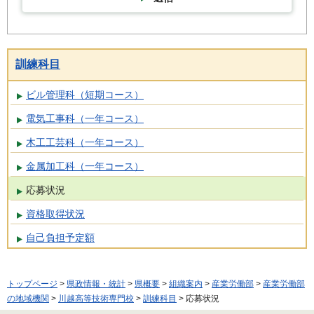
訓練科目
ビル管理科（短期コース）
電気工事科（一年コース）
木工工芸科（一年コース）
金属加工科（一年コース）
応募状況
資格取得状況
自己負担予定額
トップページ
>
県政情報・統計
>
県概要
>
組織案内
>
産業労働部
>
産業労働部
の地域機関
>
川越高等技術専門校
>
訓練科目
> 応募状況