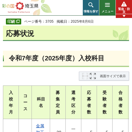
彩の国 埼玉県
緊急・防
情報を探す
メニュー
災
ページ番号：3705
掲載日：2025年8月6日
応募状況
令和7年度（2025年度）入校科目
画面サイズで表示
入
募
選
応
受
合
コ
校
科目
集
考
募
験
格
ー
年
名
定
区
者
者
者
ス
月
員
分
数
数
数
金属
一