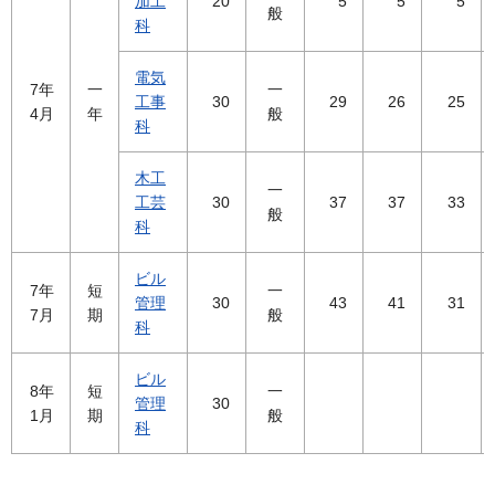
加工
20
5
5
5
般
科
電気
7年
一
一
工事
30
29
26
25
4月
年
般
科
木工
一
工芸
30
37
37
33
般
科
ビル
7年
短
一
管理
30
43
41
31
7月
期
般
科
ビル
8年
短
一
管理
30
1月
期
般
科