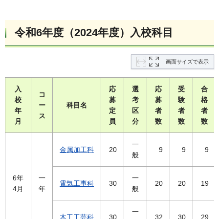
令和6年度（2024年度）入校科目
画面サイズで表示
入
応
選
応
受
合
コ
校
募
考
募
験
格
ー
科目名
年
定
区
者
者
者
ス
月
員
分
数
数
数
一
金属加工科
20
9
9
9
般
6年
一
一
電気工事科
30
20
20
19
4月
年
般
一
木工工芸科
30
32
30
29