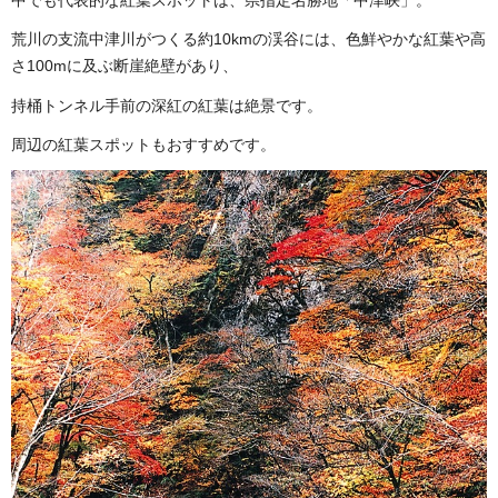
中でも代表的な紅葉スポットは、県指定名勝地「中津峡」。
荒川の支流中津川がつくる約10kmの渓谷には、色鮮やかな紅葉や高
さ100mに及ぶ断崖絶壁があり、
持桶トンネル手前の深紅の紅葉は絶景です。
周辺の紅葉スポットもおすすめです。