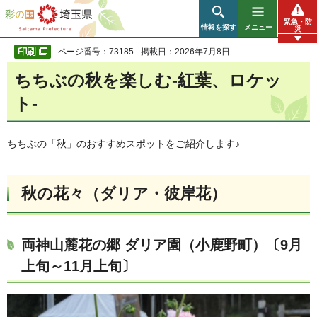
彩の国 埼玉県
緊急・防
情報を探す
メニュー
災
ページ番号：73185
掲載日：2026年7月8日
ちちぶの秋を楽しむ-紅葉、ロケッ
ト-
ちちぶの「秋」のおすすめスポットをご紹介します♪
秋の花々（ダリア・彼岸花）
両神山麓花の郷 ダリア園（小鹿野町）〔9月
上旬～11月上旬〕