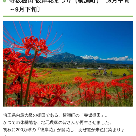
寺坂棚田 彼岸花まつり（横瀬町）〔9月中旬
～9月下旬〕
埼玉県内最大級の棚田である、横瀬町の「寺坂棚田」。
かつての休耕地を、地元農家の皆さんが再生させました。
初秋に200万球の「彼岸花」が開花し、あぜ道が朱色に染まりま