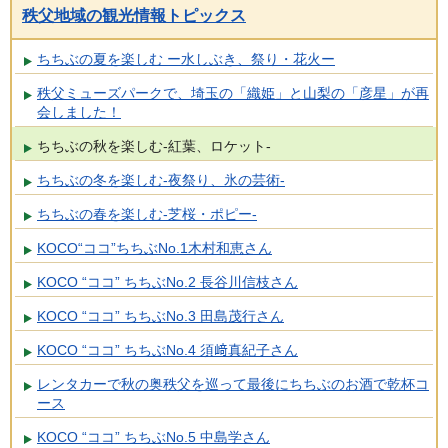
秩父地域の観光情報トピックス
ちちぶの夏を楽しむ ー水しぶき、祭り・花火ー
秩父ミューズパークで、埼玉の「織姫」と山梨の「彦星」が再
会しました！
ちちぶの秋を楽しむ-紅葉、ロケット-
ちちぶの冬を楽しむ-夜祭り、氷の芸術-
ちちぶの春を楽しむ-芝桜・ポピー-
KOCO“ココ”ちちぶNo.1木村和恵さん
KOCO “ココ” ちちぶNo.2 長谷川信枝さん
KOCO “ココ” ちちぶNo.3 田島茂行さん
KOCO “ココ” ちちぶNo.4 須﨑真紀子さん
レンタカーで秋の奥秩父を巡って最後にちちぶのお酒で乾杯コ
ース
KOCO “ココ” ちちぶNo.5 中島学さん