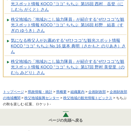
光スポット情報 KOCO “ココ” ちちぶ 第15回 西村 岳登（に
しむら がくと）さん
秩父地域の「地域おこし協力隊員」が紹介する“ぜひココ”な観
光スポット情報 KOCO “ココ” ちちぶ 第16回 杉野 結喜（す
ぎの ゆうき）さん
気になる秩父人がお薦めする“ぜひココ”な観光スポット情報
KOCO “ココ” ちちぶ No.16 坂本 典明（さかもと のりあき）さ
ん
秩父地域の「地域おこし協力隊員」が紹介する“ぜひココ”な観
光スポット情報 KOCO “ココ” ちちぶ 第17回 野村 美登里（の
むら みどり）さん
トップページ
>
県政情報・統計
>
県概要
>
組織案内
>
企画財政部
>
企画財政部
の地域機関
>
秩父地域振興センター
>
秩父地域の観光情報トピックス
> ちちぶ
の秋を楽しむ-紅葉、ロケット-
ページの先頭へ戻る