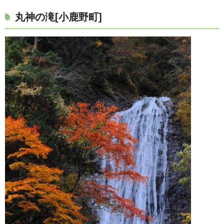
丸神の滝[小鹿野町]