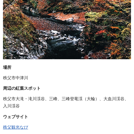
場所
秩父市中津川
周辺の紅葉スポット
秩父市大滝・滝川渓谷、三峰、三峰登竜渓（大輪）、大血川渓谷、
入川渓谷
ウェブサイト
秩父観光なび