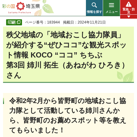
彩の国 埼玉県
緊急・防
情報を探す
メニュー
災
ページ番号：183944
掲載日：2024年11月21日
秩父地域の「地域おこし協力隊員」
が紹介する“ぜひココ”な観光スポッ
ト情報 KOCO “ココ” ちちぶ
第3回 姉川 拓生（あねがわ ひろき）
さん
令和2年2月から皆野町の地域おこし協
力隊として活動している姉川さんか
ら、皆野町のお薦めスポット等を教え
てもらいました！