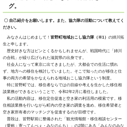
グ。
〇 自己紹介をお願いします。また、協力隊の活動について教えてく
ださい。
みなさんはじめまして！
皆野町地域おこし協力隊（※1）
の姉川拓
生と申します。
歴史好きな方はピンとくるかもしれませんが、戦国時代に「姉川
の合戦」が繰り広げられた滋賀県の出身です。
社会人になって東京に出てきましたが、大都会での生活に慣れ
ず、地方への移住を検討していました。そこで知ったのが移住と仕
事の両方の希望をかなえられる地域おこし協力隊という制度。
特に皆野町では、移住者ならではの目線や考えを生かした移住相
談業務ができるということで、令和2年2月に着任しました。
私の活動内容は、移住定住促進と空き家の利活用の模索です。移
住相談業務を行いながら町内の空き家の調査を進め、移住希望者と
空き家所有者のマッチングを促進するのが目標です。
普段は、皆野駅前に整備された「観光情報館・移住相談センター
（愛称：寄ってんべぇ・みなのんち）」の2階にある「みんなのみな