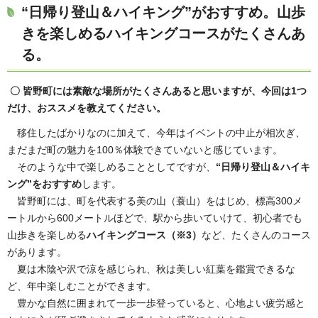
“日帰り登山＆ハイキング”がおすすめ。山歩
きを楽しめるハイキングコースがたくさんあ
る。
〇 皆野町には素敵な場所がたくさんあると思いますが、今回は1つ
だけ、おススメを教えてください。
移住したばかりなのに加えて、今年はイベントの中止が相次ぎ、
まだまだ町の魅力を100％体験できていないと感じています。
そのような中で楽しめることとしてですが、
“日帰り登山＆ハイキ
ング”をおすすめ
します。
皆野町には、町を代表する美の山（蓑山）をはじめ、標高300メ
ートルから600メートルほどで、駅から歩いていけて、初心者でも
山歩きを楽しめる
ハイキングコース（※3）
など、たくさんのコース
があります。
夏は木陰や沢で涼を感じられ、秋は美しい紅葉を鑑賞できるな
ど、年中楽しむことができます。
豊かな自然に囲まれて一歩一歩登っていると、心地よい疲労感と