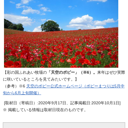
【彩の国ふれあい牧場の
「天空のポピー」（※6）。
来年はぜひ実際
に咲いているところを見てみたいです。】
（参考）※6
天空のポピー公式ホームページ（ポピーまつりは5月中
旬から6月上旬開催）
[取材日（寄稿日）:2020年9月17日、記事掲載日:2020年10月1日]
※ 掲載している情報は取材日現在のものです。