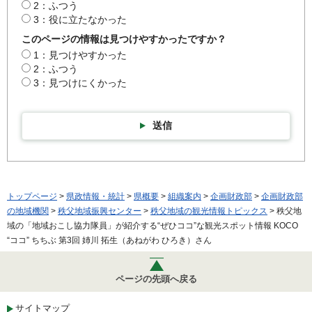
2：ふつう
3：役に立たなかった
このページの情報は見つけやすかったですか？
1：見つけやすかった
2：ふつう
3：見つけにくかった
送信
トップページ
>
県政情報・統計
>
県概要
>
組織案内
>
企画財政部
>
企画財政部
の地域機関
>
秩父地域振興センター
>
秩父地域の観光情報トピックス
> 秩父地
域の「地域おこし協力隊員」が紹介する“ぜひココ”な観光スポット情報 KOCO
“ココ” ちちぶ 第3回 姉川 拓生（あねがわ ひろき）さん
ページの先頭へ戻る
サイトマップ