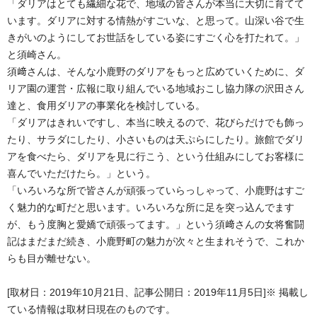
「ダリアはとても繊細な花で、地域の皆さんが本当に大切に育てて
います。ダリアに対する情熱がすごいな、と思って。山深い谷で生
きがいのようにしてお世話をしている姿にすごく心を打たれて。」
と須崎さん。
須﨑さんは、そんな小鹿野のダリアをもっと広めていくために、ダ
リア園の運営・広報に取り組んでいる地域おこし協力隊の沢田さん
達と、食用ダリアの事業化を検討している。
「ダリアはきれいですし、本当に映えるので、花びらだけでも飾っ
たり、サラダにしたり、小さいものは天ぷらにしたり。旅館でダリ
アを食べたら、ダリアを見に行こう、という仕組みにしてお客様に
喜んでいただけたら。」という。
「いろいろな所で皆さんが頑張っていらっしゃって、小鹿野はすご
く魅力的な町だと思います。いろいろな所に足を突っ込んでます
が、もう度胸と愛嬌で頑張ってます。」
という須﨑さんの女将奮闘
記はまだまだ続き、小鹿野町の魅力が次々と生まれそうで、これか
らも目が離せない。
[取材日：2019年10月21日、記事公開日：2019年11月5日]※ 掲載し
ている情報は取材日現在のものです。