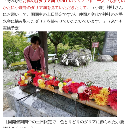
「それから
お薦めは
ダリア園（※5）
のダリアです。一人でも多くの
かたに小鹿野のダリア園を見ていただきたくて
、（小鹿）神社さん
にお願いして、開園中の土日限定ですが、仲間と交代で神社のお手
水舎に摘み取ったダリアを飾らせていただいています。」（来年も
実施予定）
【園開催期間中の土日限定で、色とりどりのダリアに飾られた小鹿