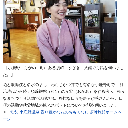
【小鹿野（おがの）町にある須﨑（すざき）旅館でお話を伺いまし
た。】
花と歌舞伎と名水のまち、わらじかつ丼でも有名な小鹿野町で、明
治時代から続く須﨑旅館（※1）の女将（おかみ）をする傍ら、様々
なまちづくり活動で活躍され、多忙な日々を送る須﨑さんから、日
頃の活動や秩父地域の観光スポットについてお話を伺いました。
※1
秩父 小鹿野温泉 香り豊かな花のおもてなし 須﨑旅館ホームペ
ージ