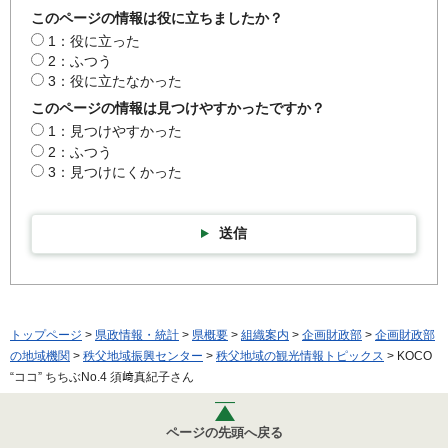
このページの情報は役に立ちましたか？
1：役に立った
2：ふつう
3：役に立たなかった
このページの情報は見つけやすかったですか？
1：見つけやすかった
2：ふつう
3：見つけにくかった
送信
トップページ
>
県政情報・統計
>
県概要
>
組織案内
>
企画財政部
>
企画財政部
の地域機関
>
秩父地域振興センター
>
秩父地域の観光情報トピックス
> KOCO
“ココ” ちちぶNo.4 須﨑真紀子さん
ページの先頭へ戻る