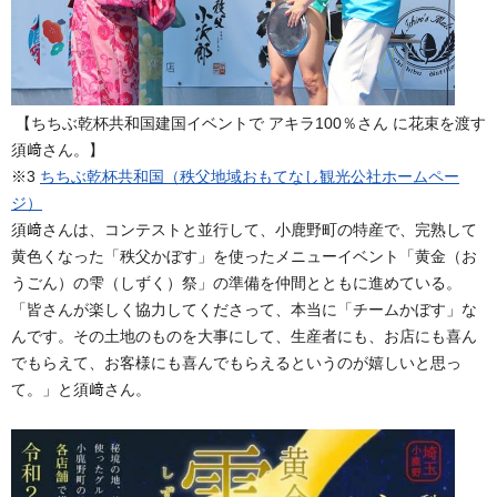
【ちちぶ乾杯共和国建国イベントで アキラ100％さん に花束を渡す
須﨑さん。】
※3
ち
ち
ぶ
乾杯共和国
（秩父地域お
も
て
な
し
観光公社
ホームペー
ジ）
須﨑さんは、コンテストと並行して、小鹿野町の特産で、完熟して
黄色くなった「秩父かぼす」を使ったメニューイベント「黄金（お
うごん）の雫（しずく）祭」の準備を仲間とともに進めている。
「皆さんが楽しく協力してくださって、本当に「チームかぼす」な
んです。その土地のものを大事にして、生産者にも、お店にも喜ん
でもらえて、お客様にも喜んでもらえるというのが嬉しいと思っ
て。」と須﨑さん。