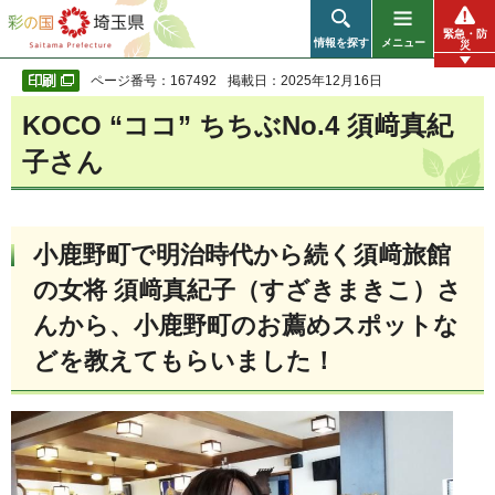
彩の国 埼玉県
緊急・防
情報を探す
メニュー
災
ページ番号：167492
掲載日：2025年12月16日
KOCO “ココ” ちちぶNo.4 須﨑真紀
子さん
小鹿野町で明治時代から続く須﨑旅館
の女将 須﨑真紀子（すざきまきこ）さ
んから、小鹿野町のお薦めスポットな
どを教えてもらいました！