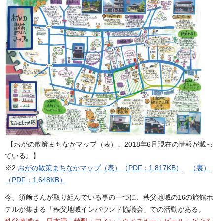
【おがの散策まちなかマップ（表）。2018年6月現在の情報が載っ
ている。】
※2
おがの散策まちなかマップ（表）（PDF：1,817KB）
、
（裏）
（PDF：1,648KB）
今、須﨑さんが取り組んでいる事の一つに、秩父地域の16の旅館ホ
テルが集まる「秩父地域インバウンド協議会」での活動がある。
秩父地域は、日本酒・焼酎・ワイン・ウイスキー・ビール・どぶろ