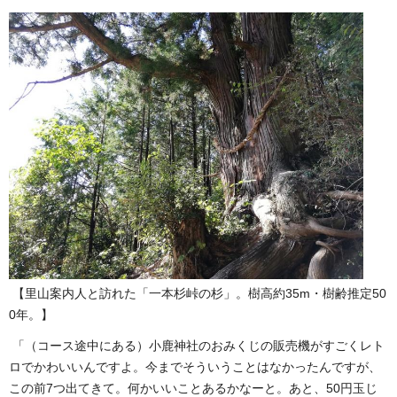
【里山案内人と訪れた「
一本杉峠の杉」。樹高約35m・樹齢推定50
0年。】
「（コース途中にある）小鹿神社のおみくじの販売機がすごくレト
ロでかわいいんですよ。今までそういうことはなかったんですが、
この前7つ出てきて。何かいいことあるかなーと。あと、50円玉じ