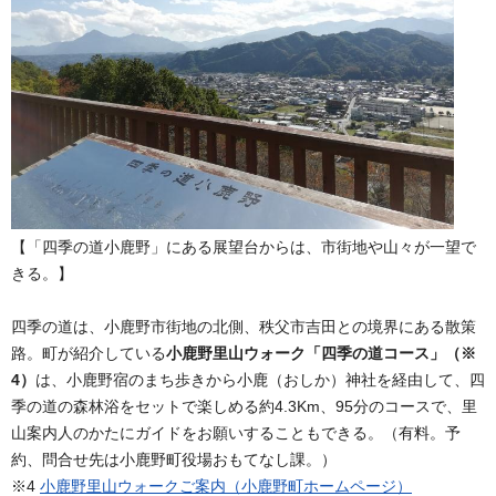
【「四季の道小鹿野」にある展望台からは、市街地や山々が一望で
きる。】
四季の道は、小鹿野市街地の北側、秩父市吉田との境界にある散策
路。町が紹介している
小鹿野里山ウォーク「四季の道コース」（※
4）
は、小鹿野宿のまち歩きから小鹿（おしか）神社を経由して、四
季の道の森林浴をセットで楽しめる約4.3Km、95分のコースで、里
山案内人のかたにガイドをお願いすることもできる。（有料。予
約、問合せ先は小鹿野町役場おもてなし課。）
※4
小鹿野
里山
ウ
ォークご案内（小鹿野町
ホームページ）