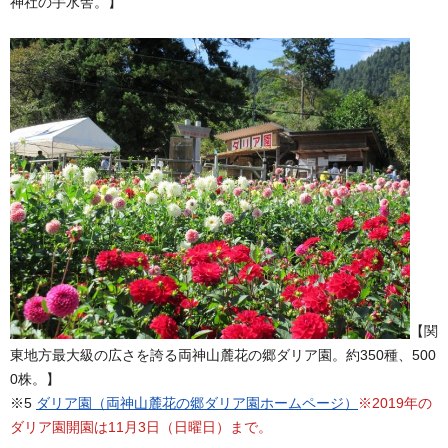
神社の手水舎。】
【関
東地方最大級の広さを誇る両神山麓花の郷ダリア園。約350種、500
0株。】
※5
ダリア園（両神山麓花の郷
ダリア園
ホームページ）
※2019年の
ダリア園開園は11月3日（日曜日）まで。