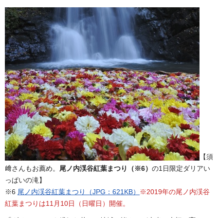
【須
﨑さんもお薦め。
尾ノ内渓谷紅葉まつり（※6）
の1日限定ダリアい
っぱいの滝】
※6
尾ノ内渓谷紅葉まつり（JPG：621KB）
※2019年の尾ノ内渓谷
紅葉まつりは11月10日（日曜日）開催。