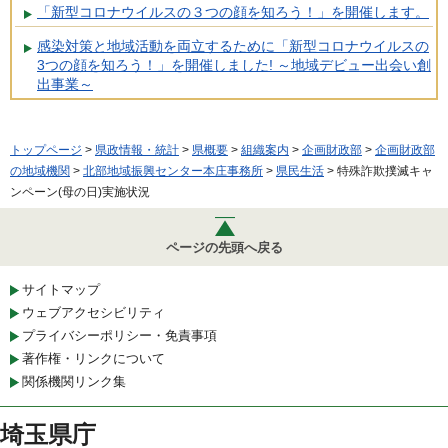
「新型コロナウイルスの３つの顔を知ろう！」を開催します。
感染対策と地域活動を両立するために「新型コロナウイルスの
3つの顔を知ろう！」を開催しました! ～地域デビュー出会い創
出事業～
トップページ
>
県政情報・統計
>
県概要
>
組織案内
>
企画財政部
>
企画財政部
の地域機関
>
北部地域振興センター本庄事務所
>
県民生活
> 特殊詐欺撲滅キャ
ンペーン(母の日)実施状況
ページの先頭へ戻る
サイトマップ
ウェブアクセシビリティ
プライバシーポリシー・免責事項
著作権・リンクについて
関係機関リンク集
埼玉県庁