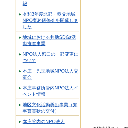
報
令和3年度北部・秩父地域
NPO実務研修会を開催しま
した
地域における共助SDGs活
動推進事業
NPO法人窓口の一部変更に
ついて
本庄・児玉地域NPO法人交
流会
本庄事務所管内NPO法人イ
ベント情報
地区文化活動奨励事業（知
事賞賞状の交付）
本庄管内のNPO法人