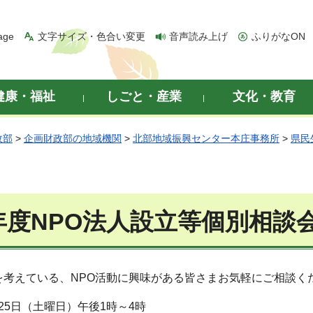
age
文字サイズ・色合い変更
音声読み上げ
ふりがなON
健康・福祉
しごと・産業
文化・教育
政部
>
企画財政部の地域機関
>
北部地域振興センター本庄事務所
>
県民
年度NPO法人設立等個別相談
を考えている、NPO活動に興味がある皆さまお気軽にご相談く
25日（土曜日）午後1時～4時