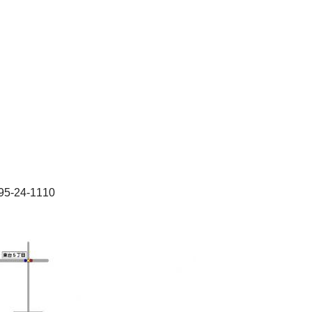
）
4-1110