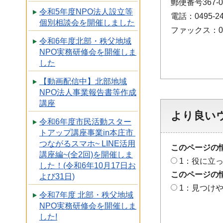
郵便番号367
令和5年度NPO法人設立等
電話：0495-24
個別相談会を開催しました
ファックス：049
令和6年度北部・秩父地域
NPO実務研修会を開催しま
した
【動画配信中】北部地域
NPO法人事業報告書等作成
講座
より良い
令和6年度市民活動スター
トアップ講座事業in本庄市
つながるスマホ~ LINE活用
このページの
講座編~(全2回)を開催しま
1：役に立
した！(令和6年10月17日お
このページの
よび31日)
1：見つけ
令和7年度 北部・秩父地域
NPO実務研修会を開催しま
した!