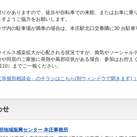
て
限りがありますので、徒歩や自転車での来館、またはお車に乗
ますようご協力をお願いします。
ラザ内の駐車場が満車の場合は、本庄駅北口交番隣に30 台駐
ウイルス感染拡大が心配される状況ですが、換気やソーシャル
分や同居のご家族に発熱や風邪症状がある場合、参加はお控え
4-1110）までご一報ください。
立等個別相談会」のチラシはこちら(別ウィンドウで開きます)（PD
わせ
部地域振興センター 本庄事務所