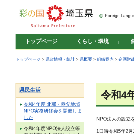
彩の国 埼玉県
Foreign Langu
トップページ
くらし・環境
トップページ
>
県政情報・統計
>
県概要
>
組織案内
>
企画財
県民生活
令和4
令和4年度 北部・秩父地域
NPO実務研修会を開催しま
した
NPO法人の設立
令和4年度NPO法人設立等
1日時令和5年2月