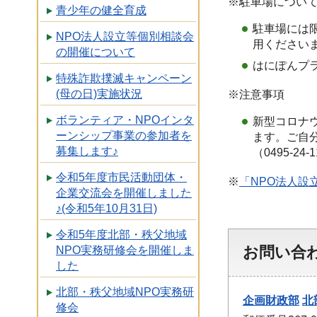
※駐車場につい
青少年の健全育成
駐車場には
NPO法人設立等個別相談会
用ください
の開催について
はにぽんプ
特殊詐欺撲滅キャンペーン
(母の日)実施状況
※注意事項
ボランティア・NPOインタ
新型コロナ
ーンシップ事業の参加者を
ます。ご自
募集します♪
（0495-2
令和5年度市民活動団体・
※
「NPO法人設
企業交流会を開催しました
♪(令和5年10月31日)
令和5年度北部・秩父地域
お問い合
NPO実務研修会を開催しま
した
北部・秩父地域NPO実務研
企画財政部
北
修会