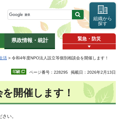
組織から
探す
緊急・防災
県政情報・統計
生活
> 令和4年度NPO法人設立等個別相談会を開催します！
ページ番号：228295
掲載日：2026年2月13日
会を開催します！
ださい。