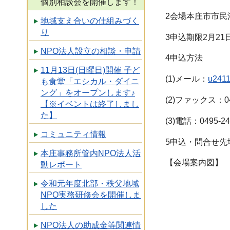
個別相談会を開催します！
2会場本庄市市民
地域支え合いの仕組みづく
り
3申込期限2月2
NPO法人設立の相談・申請
4申込方法
11月13日(日曜日)開催 子ど
(1)メール：
u2411
も食堂「エシカル・ダイニ
ング」をオープンします♪
(2)ファックス：049
【※イベントは終了しまし
た】
(3)電話：0495-24
コミュニティ情報
5申込・問合せ先埼
本庄事務所管内NPO法人活
【会場案内図】
動レポート
令和元年度北部・秩父地域
NPO実務研修会を開催しま
した
NPO法人の助成金等関連情