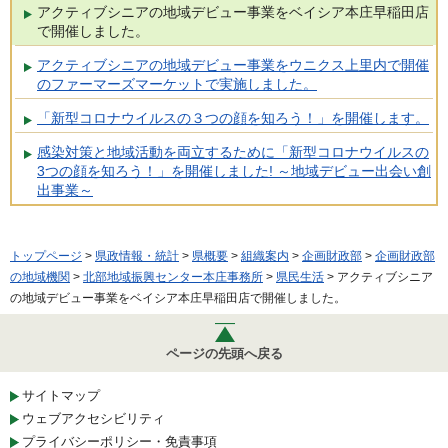
アクティブシニアの地域デビュー事業をベイシア本庄早稲田店
で開催しました。
アクティブシニアの地域デビュー事業をウニクス上里内で開催
のファーマーズマーケットで実施しました。
「新型コロナウイルスの３つの顔を知ろう！」を開催します。
感染対策と地域活動を両立するために「新型コロナウイルスの
3つの顔を知ろう！」を開催しました! ～地域デビュー出会い創
出事業～
トップページ
>
県政情報・統計
>
県概要
>
組織案内
>
企画財政部
>
企画財政部
の地域機関
>
北部地域振興センター本庄事務所
>
県民生活
> アクティブシニア
の地域デビュー事業をベイシア本庄早稲田店で開催しました。
ページの先頭へ戻る
サイトマップ
ウェブアクセシビリティ
プライバシーポリシー・免責事項