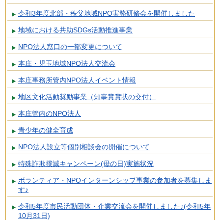
令和3年度北部・秩父地域NPO実務研修会を開催しました
地域における共助SDGs活動推進事業
NPO法人窓口の一部変更について
本庄・児玉地域NPO法人交流会
本庄事務所管内NPO法人イベント情報
地区文化活動奨励事業（知事賞賞状の交付）
本庄管内のNPO法人
青少年の健全育成
NPO法人設立等個別相談会の開催について
特殊詐欺撲滅キャンペーン(母の日)実施状況
ボランティア・NPOインターンシップ事業の参加者を募集しま
す♪
令和5年度市民活動団体・企業交流会を開催しました♪(令和5年
10月31日)