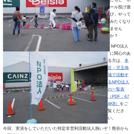
ール投げ遊
び」やって
みたくなり
ません
か？
NPO法人
に関心のあ
る方は、
本
庄・児玉地
域で活動す
るNPO法人
の一覧表
（PDF：67
4KB）
をご
覧くださ
い。
今回、実演をしていただいた特定非営利活動法人熱いぞ！熊谷から