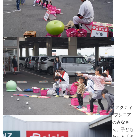
アクティ
ブシニア
のみなさ
ん、子ども
たちと「ボ