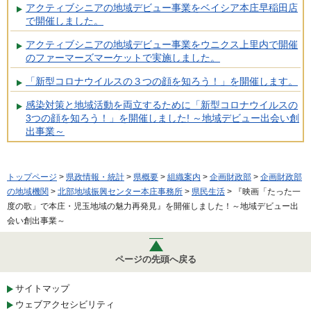
アクティブシニアの地域デビュー事業をベイシア本庄早稲田店
で開催しました。
アクティブシニアの地域デビュー事業をウニクス上里内で開催
のファーマーズマーケットで実施しました。
「新型コロナウイルスの３つの顔を知ろう！」を開催します。
感染対策と地域活動を両立するために「新型コロナウイルスの
3つの顔を知ろう！」を開催しました! ～地域デビュー出会い創
出事業～
トップページ
>
県政情報・統計
>
県概要
>
組織案内
>
企画財政部
>
企画財政部
の地域機関
>
北部地域振興センター本庄事務所
>
県民生活
> 『映画「たった一
度の歌」で本庄・児玉地域の魅力再発見』を開催しました！～地域デビュー出
会い創出事業～
ページの先頭へ戻る
サイトマップ
ウェブアクセシビリティ