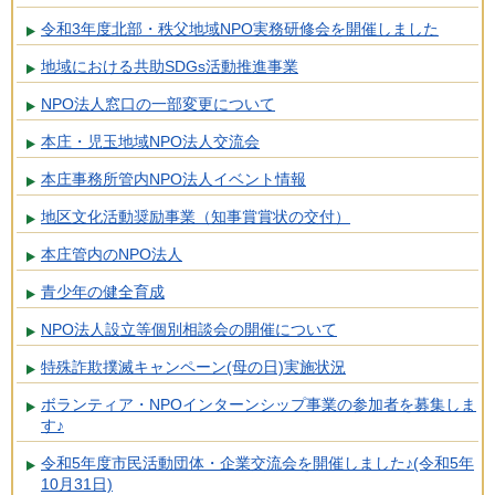
令和3年度北部・秩父地域NPO実務研修会を開催しました
地域における共助SDGs活動推進事業
NPO法人窓口の一部変更について
本庄・児玉地域NPO法人交流会
本庄事務所管内NPO法人イベント情報
地区文化活動奨励事業（知事賞賞状の交付）
本庄管内のNPO法人
青少年の健全育成
NPO法人設立等個別相談会の開催について
特殊詐欺撲滅キャンペーン(母の日)実施状況
ボランティア・NPOインターンシップ事業の参加者を募集しま
す♪
令和5年度市民活動団体・企業交流会を開催しました♪(令和5年
10月31日)