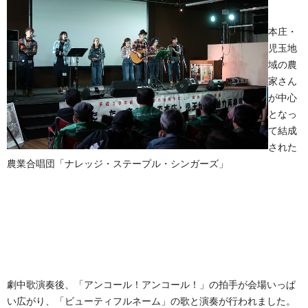
本庄・
児玉地
域の農
家さん
が中心
となっ
て結成
された
農業合唱団「ナレッジ・ステープル・シンガーズ」
劇中歌演奏後、「アンコール！アンコール！」の拍手が会場いっぱ
い広がり、「ビューティフルネーム」の歌と演奏が行われました。