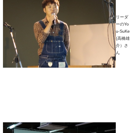
リーダ
ーのYo
u-SuKe
(高橋雄
介）さ
ん