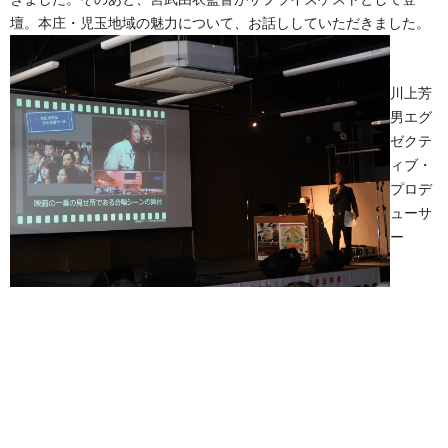
壇。本庄・児玉地域の魅力について、お話ししていただきました。
川上芳
男エグ
ゼクテ
ィブ・
プロデ
ューサ
ー