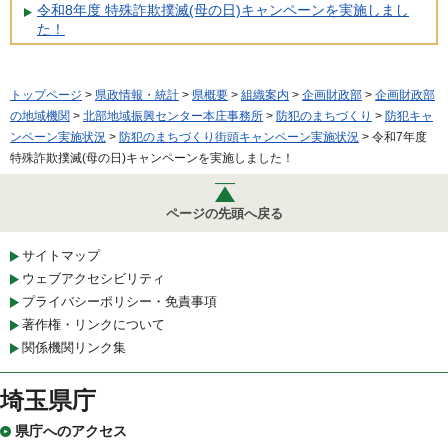
令和8年度 特殊詐欺撲滅(母の日)キャンペーンを実施しまし
た！
トップページ
>
県政情報・統計
>
県概要
>
組織案内
>
企画財政部
>
企画財政部
の地域機関
>
北部地域振興センター本庄事務所
>
防犯のまちづくり
>
防犯キャ
ンペーン実施状況
>
防犯のまちづくり街頭キャンペーン実施状況
> 令和7年度
特殊詐欺撲滅(母の日)キャンペーンを実施しました！
ページの先頭へ戻る
サイトマップ
ウェブアクセシビリティ
プライバシーポリシー・免責事項
著作権・リンクについて
関係機関リンク集
埼玉県庁
県庁へのアクセス