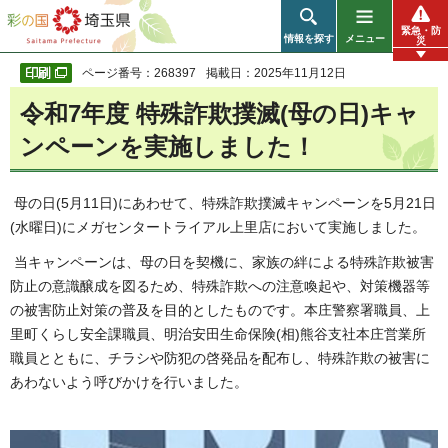
彩の国 埼玉県
緊急・防
情報を探す
メニュー
災
ページ番号：268397
掲載日：2025年11月12日
令和7年度 特殊詐欺撲滅(母の日)キャ
ンペーンを実施しました！
母の日(5月11日)にあわせて、特殊詐欺撲滅キャンペーンを5月21日
(水曜日)にメガセンタートライアル上里店において実施しました。
当キャンペーンは、母の日を契機に、家族の絆による特殊詐欺被害
防止の意識醸成を図るため、特殊詐欺への注意喚起や、対策機器等
の被害防止対策の普及を目的としたものです。本庄警察署職員、上
里町くらし安全課職員、明治安田生命保険(相)熊谷支社本庄営業所
職員とともに、チラシや防犯の啓発品を配布し、特殊詐欺の被害に
あわないよう呼びかけを行いました。